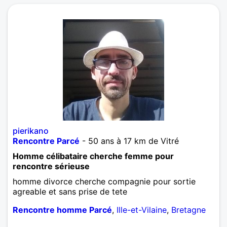
pierikano
Rencontre Parcé
- 50 ans à 17 km de Vitré
Homme célibataire cherche femme pour
rencontre sérieuse
homme divorce cherche compagnie pour sortie
agreable et sans prise de tete
Rencontre homme Parcé
,
Ille-et-Vilaine
,
Bretagne