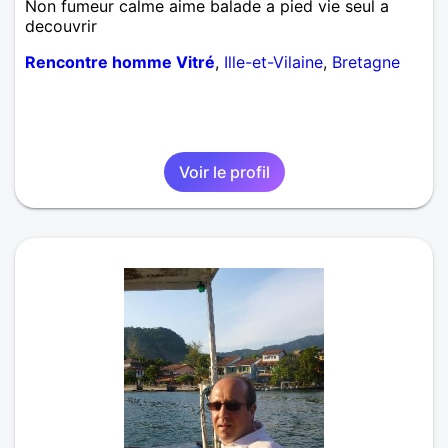
Non fumeur calme aime balade a pied vie seul a
decouvrir
Rencontre homme Vitré
,
Ille-et-Vilaine
,
Bretagne
Voir le profil