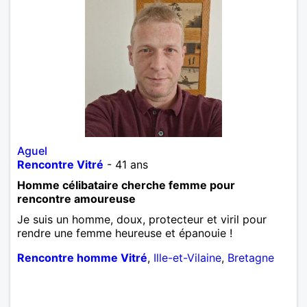
Aguel
Rencontre Vitré
- 41 ans
Homme célibataire cherche femme pour
rencontre amoureuse
Je suis un homme, doux, protecteur et viril pour
rendre une femme heureuse et épanouie !
Rencontre homme Vitré
,
Ille-et-Vilaine
,
Bretagne