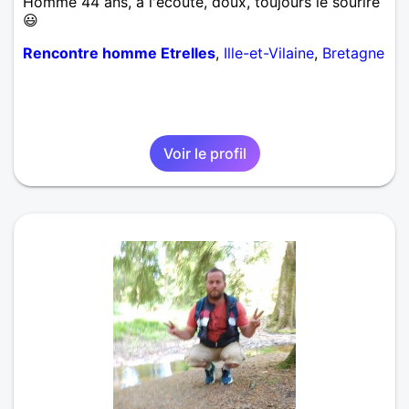
Homme 44 ans, à l'écoute, doux, toujours le sourire
😃
Rencontre homme Etrelles
,
Ille-et-Vilaine
,
Bretagne
Voir le profil