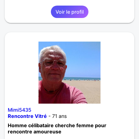
Voir le profil
Mimi5435
Rencontre Vitré
- 71 ans
Homme célibataire cherche femme pour
rencontre amoureuse