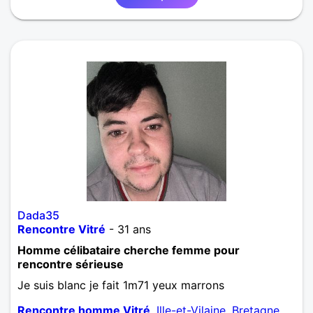
Dada35
Rencontre Vitré
- 31 ans
Homme célibataire cherche femme pour
rencontre sérieuse
Je suis blanc je fait 1m71 yeux marrons
Rencontre homme Vitré
,
Ille-et-Vilaine
,
Bretagne