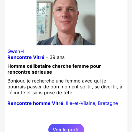
GwenH
Rencontre Vitré
- 39 ans
Homme célibataire cherche femme pour
rencontre sérieuse
Bonjour, je recherche une femme avec qui je
pourrais passer de bon moment sortir, se divertir, à
l'écoute et sans prise de tête
Rencontre homme Vitré
,
Ille-et-Vilaine
,
Bretagne
Voir le profil