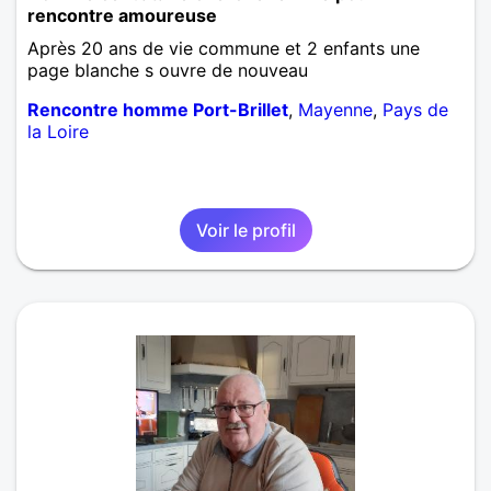
rencontre amoureuse
Après 20 ans de vie commune et 2 enfants une
page blanche s ouvre de nouveau
Rencontre homme Port-Brillet
,
Mayenne
,
Pays de
la Loire
Voir le profil