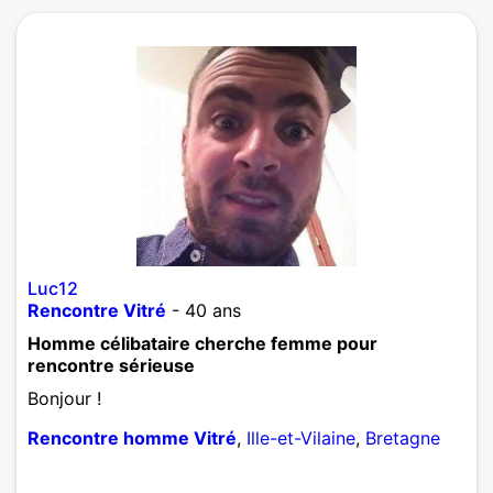
Luc12
Rencontre Vitré
- 40 ans
Homme célibataire cherche femme pour
rencontre sérieuse
Bonjour !
Rencontre homme Vitré
,
Ille-et-Vilaine
,
Bretagne