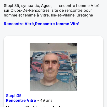
Steph35, sympa tic, Aguel, ... rencontre homme Vitré
sur Clubs-De-Rencontres, site de rencontre pour
homme et femme à Vitré, Ille-et-Vilaine, Bretagne
Rencontre Vitré
,
Rencontre femme Vitré
Steph35
Rencontre Vitré
- 49 ans