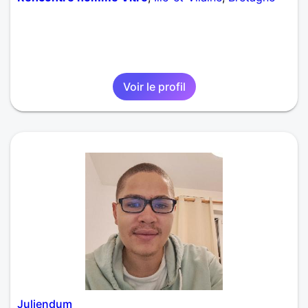
Voir le profil
Juliendum