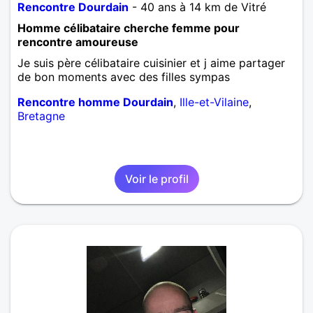
Rencontre Dourdain
- 40 ans à 14 km de Vitré
Homme célibataire cherche femme pour
rencontre amoureuse
Je suis père célibataire cuisinier et j aime partager
de bon moments avec des filles sympas
Rencontre homme Dourdain
,
Ille-et-Vilaine
,
Bretagne
Voir le profil