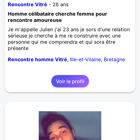
Rencontre Vitré
- 26 ans
Homme célibataire cherche femme pour
rencontre amoureuse
Je m'appelle Julien j'ai 23 ans je sors d'une relation
sérieuse je cherche à me re construire avec une
personne qui me comprendra et qui sora être
présente
Rencontre homme Vitré
,
Ille-et-Vilaine
,
Bretagne
Voir le profil