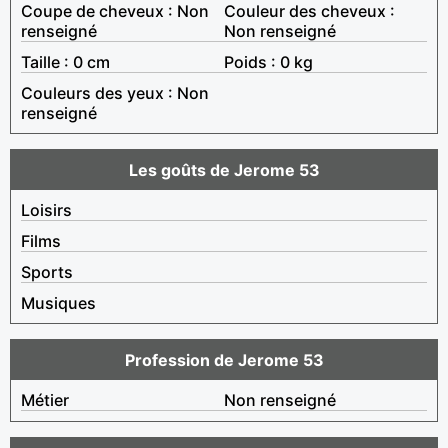
Coupe de cheveux : Non
Couleur des cheveux :
renseigné
Non renseigné
Taille : 0 cm
Poids : 0 kg
Couleurs des yeux : Non
renseigné
Les goûts de Jerome 53
Loisirs
Films
Sports
Musiques
Profession de Jerome 53
Métier
Non renseigné