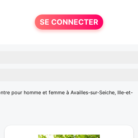
SE CONNECTER
ontre pour homme et femme à Availles-sur-Seiche, Ille-et-