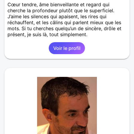
Cœur tendre, âme bienveillante et regard qui
cherche la profondeur plutôt que le superficiel.
J’aime les silences qui apaisent, les rires qui
réchauffent, et les câlins qui parlent mieux que les
mots. Si tu cherches quelqu’un de sincère, drôle et
présent, je suis là, tout simplement.
Rencontre homme Marcillé-Robert
,
Ille-et-Vilaine
,
Voir le profil
Bretagne