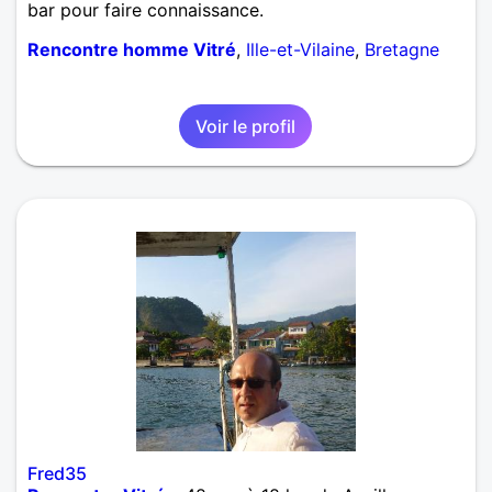
bar pour faire connaissance.
Rencontre homme Vitré
,
Ille-et-Vilaine
,
Bretagne
Voir le profil
Fred35