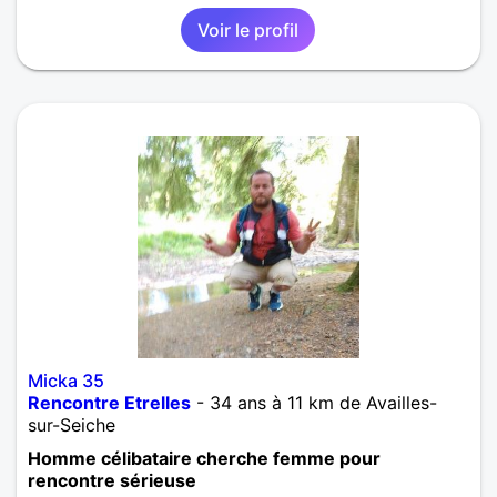
Voir le profil
Micka 35
Rencontre Etrelles
- 34 ans à 11 km de Availles-
sur-Seiche
Homme célibataire cherche femme pour
rencontre sérieuse