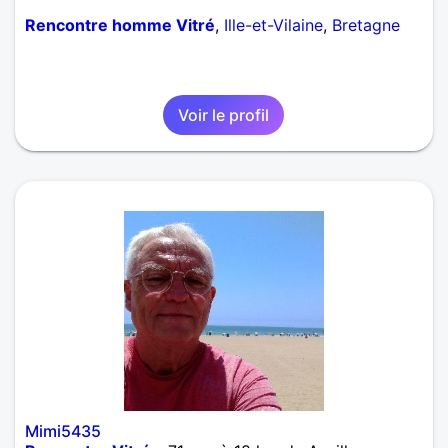
Rencontre homme Vitré
,
Ille-et-Vilaine
,
Bretagne
Voir le profil
Mimi5435