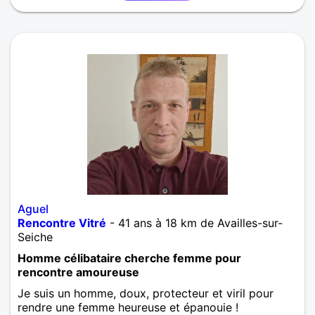
Bretagne
Aguel
Rencontre Vitré
- 41 ans à 18 km de Availles-sur-
Seiche
Homme célibataire cherche femme pour
rencontre amoureuse
Je suis un homme, doux, protecteur et viril pour
rendre une femme heureuse et épanouie !