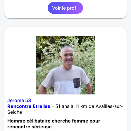
Voir le profil
Jerome 53
Rencontre Etrelles
- 51 ans à 11 km de Availles-sur-
Seiche
Homme célibataire cherche femme pour
rencontre sérieuse