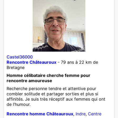
Castel36000
Rencontre Châteauroux
- 79 ans à 22 km de
Bretagne
Homme célibataire cherche femme pour
rencontre amoureuse
Recherche personne tendre et attentive pour
combler solitude et partager sorties et plus si
affinités. Je suis très réceptif aux femmes qui ont
de l’humour.
Rencontre homme Châteauroux
,
Indre
,
Centre