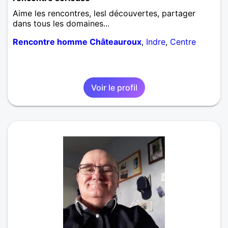
Aime les rencontres, lesl découvertes, partager
dans tous les domaines...
Rencontre homme Châteauroux
,
Indre
,
Centre
Voir le profil