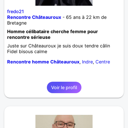
fredo21
Rencontre Châteauroux
- 65 ans à 22 km de
Bretagne
Homme célibataire cherche femme pour
rencontre sérieuse
Juste sur Châteauroux je suis doux tendre câlin
Fidel bisous calme
Rencontre homme Châteauroux
,
Indre
,
Centre
Voir le profil