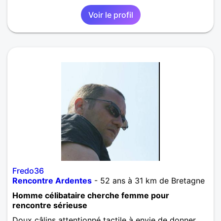
Voir le profil
Fredo36
Rencontre Ardentes
- 52 ans à 31 km de Bretagne
Homme célibataire cherche femme pour
rencontre sérieuse
Doux câlins attentionné tactile à envie de donner