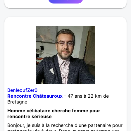
BenleoufZer0
Rencontre Châteauroux
- 47 ans à 22 km de
Bretagne
Homme célibataire cherche femme pour
rencontre sérieuse
Bonjour, je suis à la recherche d'une partenaire pour