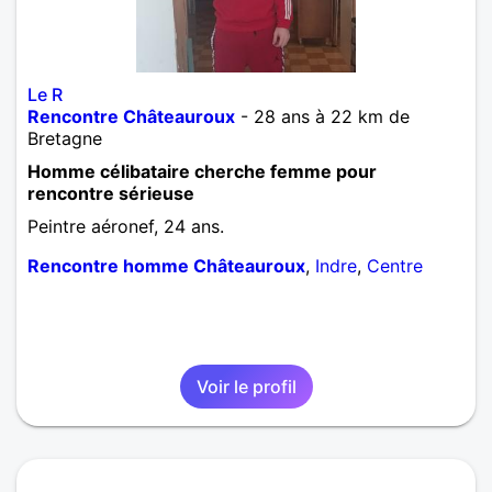
Le R
Rencontre Châteauroux
- 28 ans à 22 km de
Bretagne
Homme célibataire cherche femme pour
rencontre sérieuse
Peintre aéronef, 24 ans.
Rencontre homme Châteauroux
,
Indre
,
Centre
Voir le profil