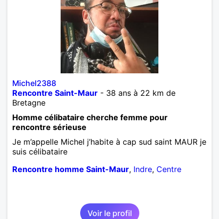
Michel2388
Rencontre Saint-Maur
- 38 ans à 22 km de
Bretagne
Homme célibataire cherche femme pour
rencontre sérieuse
Je m’appelle Michel j’habite à cap sud saint MAUR je
suis célibataire
Rencontre homme Saint-Maur
,
Indre
,
Centre
Voir le profil