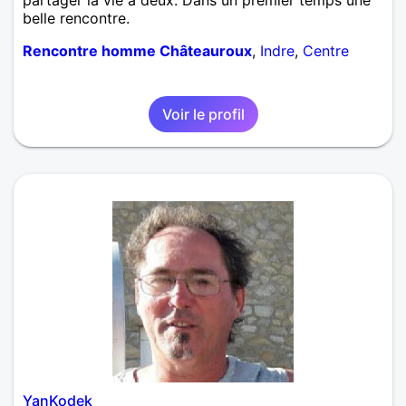
partager la vie à deux. Dans un premier temps une
belle rencontre.
Rencontre homme Châteauroux
,
Indre
,
Centre
Voir le profil
YanKodek