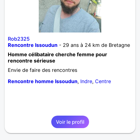
Rob2325
Rencontre Issoudun
- 29 ans à 24 km de Bretagne
Homme célibataire cherche femme pour
rencontre sérieuse
Envie de faire des rencontres
Rencontre homme Issoudun
,
Indre
,
Centre
Voir le profil