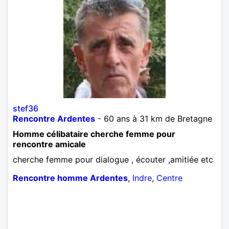
stef36
Rencontre Ardentes
- 60 ans à 31 km de Bretagne
Homme célibataire cherche femme pour
rencontre amicale
cherche femme pour dialogue , écouter ,amitiée etc
Rencontre homme Ardentes
,
Indre
,
Centre