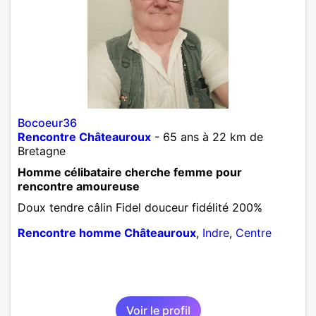
Bocoeur36
Rencontre Châteauroux
- 65 ans à 22 km de
Bretagne
Homme célibataire cherche femme pour
rencontre amoureuse
Doux tendre câlin Fidel douceur fidélité 200%
Rencontre homme Châteauroux
,
Indre
,
Centre
Voir le profil