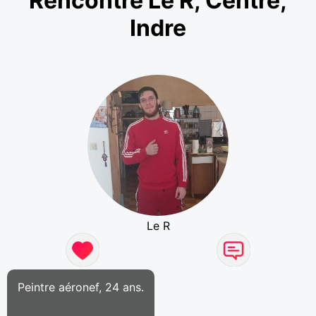
Rencontre Le R, Centre,
Indre
Le R
Peintre aéronef, 24 ans.