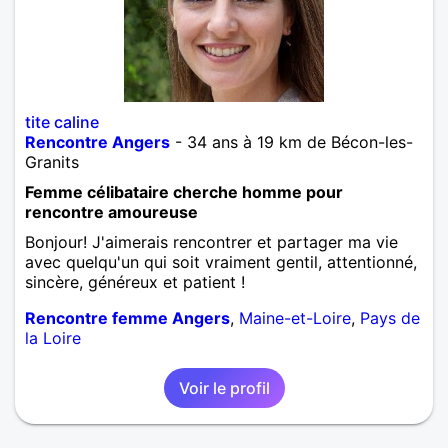
tite caline
Rencontre Angers
- 34 ans à 19 km de Bécon-les-
Granits
Femme célibataire cherche homme pour
rencontre amoureuse
Bonjour! J'aimerais rencontrer et partager ma vie
avec quelqu'un qui soit vraiment gentil, attentionné,
sincère, généreux et patient !
Rencontre femme Angers
,
Maine-et-Loire
,
Pays de
la Loire
Voir le profil