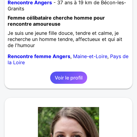
Rencontre Angers
- 37 ans à 19 km de Bécon-les-
Granits
Femme célibataire cherche homme pour
rencontre amoureuse
Je suis une jeune fille douce, tendre et calme, je
recherche un homme tendre, affectueux et qui ait
de l'humour
Rencontre femme Angers
,
Maine-et-Loire
,
Pays de
la Loire
Voir le profil