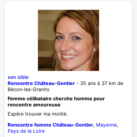
sen sible
Rencontre Château-Gontier
- 35 ans à 37 km de
Bécon-les-Granits
Femme célibataire cherche homme pour
rencontre amoureuse
Espère trouver ma moitié.
Rencontre femme Château-Gontier
,
Mayenne
,
Pays de la Loire