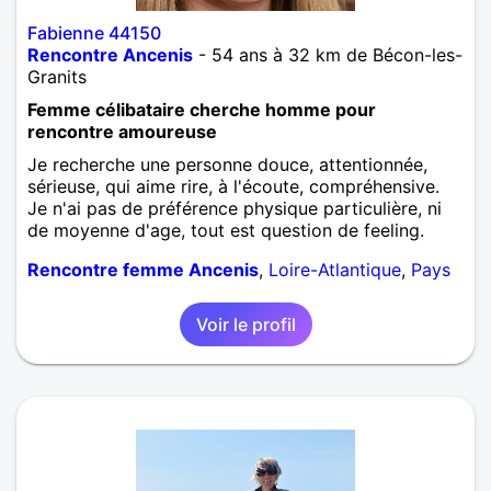
Fabienne 44150
Rencontre Ancenis
- 54 ans à 32 km de Bécon-les-
Granits
Femme célibataire cherche homme pour
rencontre amoureuse
Je recherche une personne douce, attentionnée,
sérieuse, qui aime rire, à l'écoute, compréhensive.
Je n'ai pas de préférence physique particulière, ni
de moyenne d'age, tout est question de feeling.
Rencontre femme Ancenis
,
Loire-Atlantique
,
Pays
de la Loire
Voir le profil