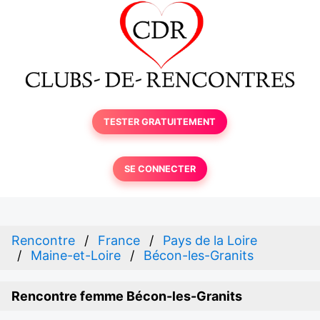
TESTER GRATUITEMENT
SE CONNECTER
Rencontre
France
Pays de la Loire
Maine-et-Loire
Bécon-les-Granits
Rencontre femme Bécon-les-Granits