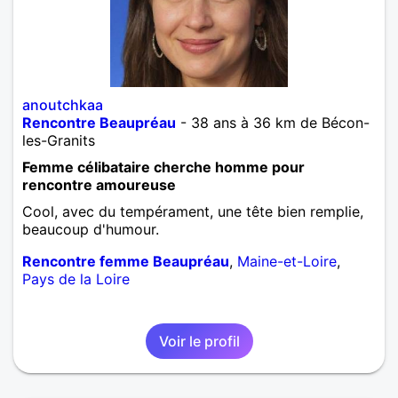
anoutchkaa
Rencontre Beaupréau
- 38 ans à 36 km de Bécon-
les-Granits
Femme célibataire cherche homme pour
rencontre amoureuse
Cool, avec du tempérament, une tête bien remplie,
beaucoup d'humour.
Rencontre femme Beaupréau
,
Maine-et-Loire
,
Pays de la Loire
Voir le profil