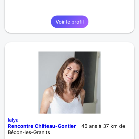
Voir le profil
lalya
Rencontre Château-Gontier
- 46 ans à 37 km de
Bécon-les-Granits