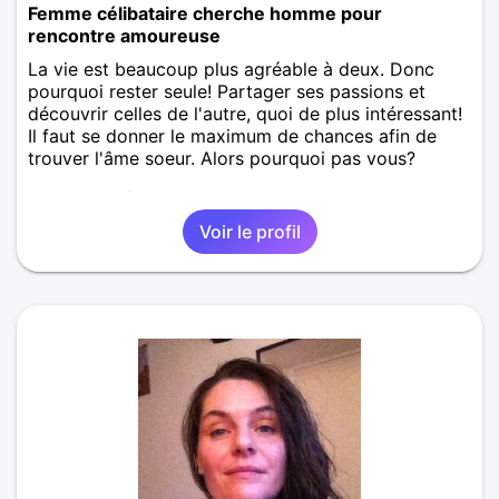
Femme célibataire cherche homme pour
rencontre amoureuse
La vie est beaucoup plus agréable à deux. Donc
pourquoi rester seule! Partager ses passions et
découvrir celles de l'autre, quoi de plus intéressant!
Il faut se donner le maximum de chances afin de
trouver l'âme soeur. Alors pourquoi pas vous?
Rencontre femme Angers
,
Maine-et-Loire
,
Pays de
la Loire
Voir le profil