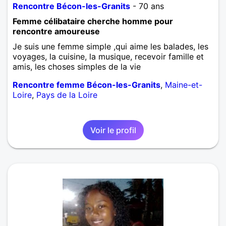
Rencontre Bécon-les-Granits
- 70 ans
Femme célibataire cherche homme pour
rencontre amoureuse
Je suis une femme simple ,qui aime les balades, les
voyages, la cuisine, la musique, recevoir famille et
amis, les choses simples de la vie
Rencontre femme Bécon-les-Granits
,
Maine-et-
Loire
,
Pays de la Loire
Voir le profil