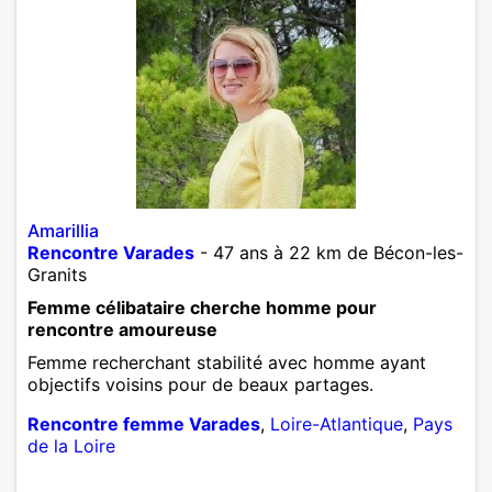
Amarillia
Rencontre Varades
- 47 ans à 22 km de Bécon-les-
Granits
Femme célibataire cherche homme pour
rencontre amoureuse
Femme recherchant stabilité avec homme ayant
objectifs voisins pour de beaux partages.
Rencontre femme Varades
,
Loire-Atlantique
,
Pays
de la Loire