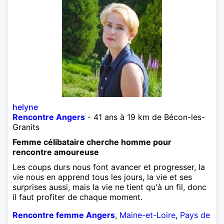
helyne
Rencontre Angers
- 41 ans à 19 km de Bécon-les-
Granits
Femme célibataire cherche homme pour
rencontre amoureuse
Les coups durs nous font avancer et progresser, la
vie nous en apprend tous les jours, la vie et ses
surprises aussi, mais la vie ne tient qu'à un fil, donc
il faut profiter de chaque moment.
Rencontre femme Angers
,
Maine-et-Loire
,
Pays de