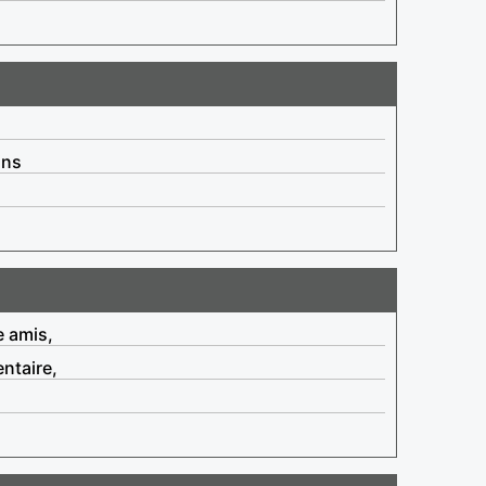
ins
e amis,
ntaire,