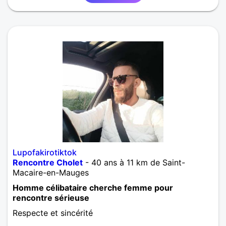
Lupofakirotiktok
Rencontre Cholet
- 40 ans à 11 km de Saint-
Macaire-en-Mauges
Homme célibataire cherche femme pour
rencontre sérieuse
Respecte et sincérité