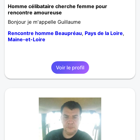
Homme célibataire cherche femme pour
rencontre amoureuse
Bonjour je m'appelle Guillaume
Rencontre homme Beaupréau
,
Pays de la Loire
,
Maine-et-Loire
Voir le profil