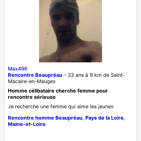
Max496
Rencontre Beaupréau
- 33 ans à 9 km de Saint-
Macaire-en-Mauges
Homme célibataire cherche femme pour
rencontre sérieuse
Je recherche une femme qui aime les jeunes
Rencontre homme Beaupréau
,
Pays de la Loire
,
Maine-et-Loire