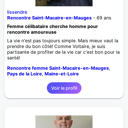
lissendre
Rencontre Saint-Macaire-en-Mauges
- 69 ans
Femme célibataire cherche homme pour
rencontre amoureuse
La vie n'est pas toujours simple. Mais mieux vaut la
prendre du bon côté! Comme Voltaire, je suis
partisante de profiter de la vie car c'est bon pour la
santé!
Rencontre femme Saint-Macaire-en-Mauges
,
Pays de la Loire
,
Maine-et-Loire
Voir le profil