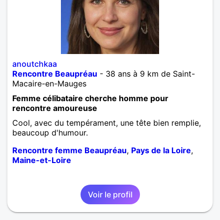
anoutchkaa
Rencontre Beaupréau
- 38 ans à 9 km de Saint-
Macaire-en-Mauges
Femme célibataire cherche homme pour
rencontre amoureuse
Cool, avec du tempérament, une tête bien remplie,
beaucoup d'humour.
Rencontre femme Beaupréau
,
Pays de la Loire
,
Maine-et-Loire
Voir le profil