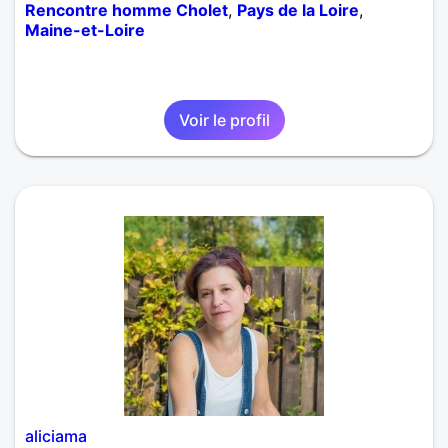
Rencontre homme Cholet
,
Pays de la Loire
,
Maine-et-Loire
Voir le profil
aliciama