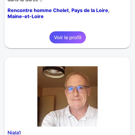
Rencontre homme Cholet
,
Pays de la Loire
,
Maine-et-Loire
Voir le profil
Niala1