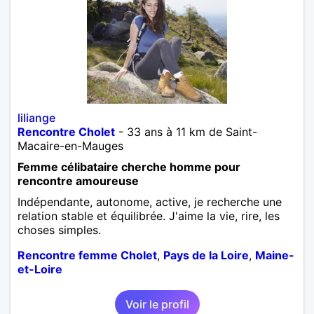
liliange
Rencontre Cholet
- 33 ans à 11 km de Saint-
Macaire-en-Mauges
Femme célibataire cherche homme pour
rencontre amoureuse
Indépendante, autonome, active, je recherche une
relation stable et équilibrée. J'aime la vie, rire, les
choses simples.
Rencontre femme Cholet
,
Pays de la Loire
,
Maine-
et-Loire
Voir le profil