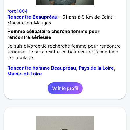
roro1004
Rencontre Beaupréau
- 61 ans à 9 km de Saint-
Macaire-en-Mauges
Homme célibataire cherche femme pour
rencontre sérieuse
Je suis divorcer.je recherche femme pour rencontre
sérieuse. Je suis peintre en bâtiment et j'aime bien
le bricolage
Rencontre homme Beaupréau
,
Pays de la Loire
,
Maine-et-Loire
Voir le profil