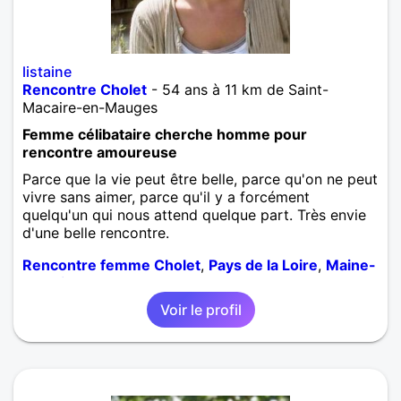
listaine
Rencontre Cholet
- 54 ans à 11 km de Saint-
Macaire-en-Mauges
Femme célibataire cherche homme pour
rencontre amoureuse
Parce que la vie peut être belle, parce qu'on ne peut
vivre sans aimer, parce qu'il y a forcément
quelqu'un qui nous attend quelque part. Très envie
d'une belle rencontre.
Rencontre femme Cholet
,
Pays de la Loire
,
Maine-
et-Loire
Voir le profil