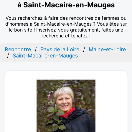
à Saint-Macaire-en-Mauges
Vous recherchez à faire des rencontres de femmes ou
d'hommes à Saint-Macaire-en-Mauges ? Vous êtes sur
le bon site ! Inscrivez-vous gratuitement, faites une
recherche et tchatez !
Rencontre
Pays de la Loire
Maine-et-Loire
Saint-Macaire-en-Mauges