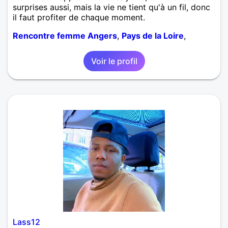
surprises aussi, mais la vie ne tient qu'à un fil, donc
il faut profiter de chaque moment.
Rencontre femme Angers
,
Pays de la Loire
,
Maine-et-Loire
Voir le profil
Lass12