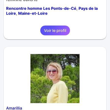
Rencontre homme Les Ponts-de-Cé
,
Pays de la
Loire
,
Maine-et-Loire
Voir le profil
Amarillia