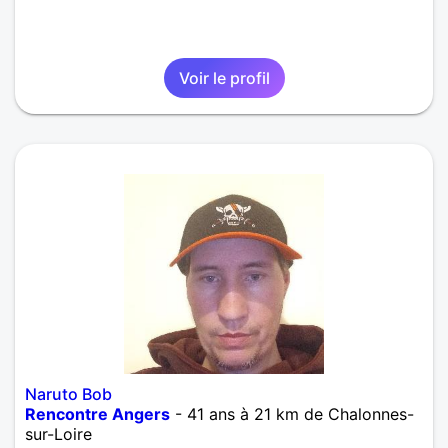
Voir le profil
Naruto Bob
Rencontre Angers
- 41 ans à 21 km de Chalonnes-
sur-Loire