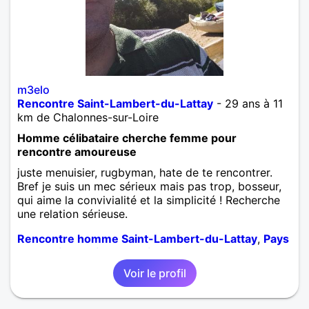
m3elo
Rencontre Saint-Lambert-du-Lattay
- 29 ans à 11
km de Chalonnes-sur-Loire
Homme célibataire cherche femme pour
rencontre amoureuse
juste menuisier, rugbyman, hate de te rencontrer.
Bref je suis un mec sérieux mais pas trop, bosseur,
qui aime la convivialité et la simplicité ! Recherche
une relation sérieuse.
Rencontre homme Saint-Lambert-du-Lattay
,
Pays
de la Loire
,
Maine-et-Loire
Voir le profil