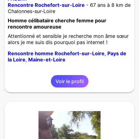
Rencontre Rochefort-sur-Loire
- 67 ans à 8 km de
Chalonnes-sur-Loire
Homme célibataire cherche femme pour
rencontre amoureuse
Attentionné et sensible je recherche mon âme sœur
alors je me suis dis pourquoi pas internet !
Rencontre homme Rochefort-sur-Loire
,
Pays de
la Loire
,
Maine-et-Loire
Voir le profil