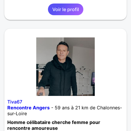
Voir le profil
Tiva67
Rencontre Angers
- 59 ans à 21 km de Chalonnes-
sur-Loire
Homme célibataire cherche femme pour
rencontre amoureuse