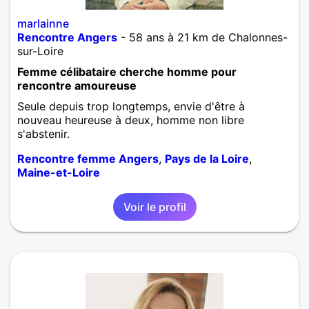
marlainne
Rencontre Angers
- 58 ans à 21 km de Chalonnes-
sur-Loire
Femme célibataire cherche homme pour
rencontre amoureuse
Seule depuis trop longtemps, envie d'être à
nouveau heureuse à deux, homme non libre
s'abstenir.
Rencontre femme Angers
,
Pays de la Loire
,
Maine-et-Loire
Voir le profil