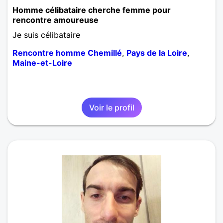
Homme célibataire cherche femme pour
rencontre amoureuse
Je suis célibataire
Rencontre homme Chemillé
,
Pays de la Loire
,
Maine-et-Loire
Voir le profil