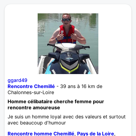
ggard49
Rencontre Chemillé
- 39 ans à 16 km de
Chalonnes-sur-Loire
Homme célibataire cherche femme pour
rencontre amoureuse
Je suis un homme loyal avec des valeurs et surtout
avec beaucoup d'humour
Rencontre homme Chemillé
,
Pays de la Loire
,