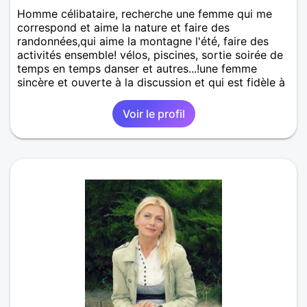
Homme célibataire, recherche une femme qui me
correspond et aime la nature et faire des
randonnées,qui aime la montagne l'été, faire des
activités ensemble! vélos, piscines, sortie soirée de
temps en temps danser et autres...!une femme
sincère et ouverte à la discussion et qui est fidèle à
la personne
Voir le profil
Rencontre homme Angers
,
Pays de la Loire
,
Maine-et-Loire