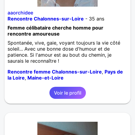
aaorchidee
Rencontre Chalonnes-sur-Loire
- 35 ans
Femme célibataire cherche homme pour
rencontre amoureuse
Spontanée, vive, gaie, voyant toujours la vie côté
soleil... Avec une bonne dose d'humour et de
patience. Si l'amour est au bout du chemin, je
saurais le reconnaître !
Rencontre femme Chalonnes-sur-Loire
,
Pays de
la Loire
,
Maine-et-Loire
Voir le profil