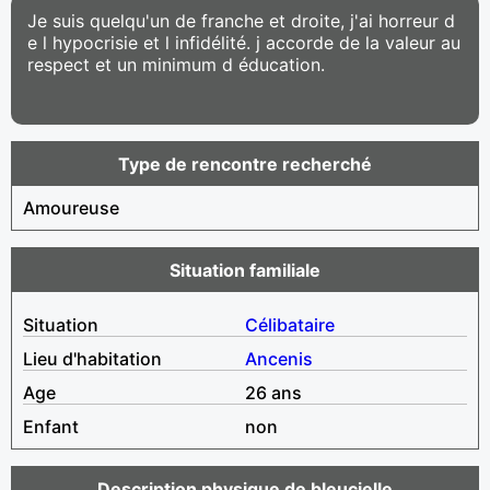
Je suis quelqu'un de franche et droite, j'ai horreur d
e l hypocrisie et l infidélité. j accorde de la valeur au
respect et un minimum d éducation.
Type de rencontre recherché
Amoureuse
Situation familiale
Situation
Célibataire
Lieu d'habitation
Ancenis
Age
26 ans
Enfant
non
Description physique de bleucielle