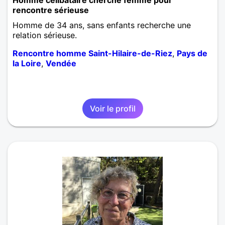
rencontre sérieuse
Homme de 34 ans, sans enfants recherche une
relation sérieuse.
Rencontre homme Saint-Hilaire-de-Riez
,
Pays de
la Loire
,
Vendée
Voir le profil