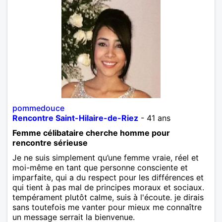
pommedouce
Rencontre Saint-Hilaire-de-Riez
- 41 ans
Femme célibataire cherche homme pour
rencontre sérieuse
Je ne suis simplement qu’une femme vraie, réel et
moi-même en tant que personne consciente et
imparfaite, qui a du respect pour les différences et
qui tient à pas mal de principes moraux et sociaux.
tempérament plutôt calme, suis à l'écoute. je dirais
sans toutefois me vanter pour mieux me connaître
un message serrait la bienvenue.