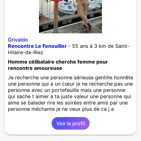
Grivaldo
Rencontre Le Fenouiller
- 55 ans à 3 km de Saint-
Hilaire-de-Riez
Homme célibataire cherche femme pour
rencontre amoureuse
Je recherche une personne sérieuse gentille honnête
une personne qui a un cœur je ne recherche pas une
personne avec un portefeuille mais une personne
qui sache t aimer à ta juste valeur une personne qui
aime se balader rire les soirées entre amis par une
personne méchante je ne veux plus de ca j e
recherche personne respectueuse qui sache m
aimer d un amour sincère et moi de même j aime le
Voir le profil
sport les balades les spectacles les concerts partir
en vacances en montagne je vous répondrai avec
joie sympathie et souhaite à tous ceux et celles de