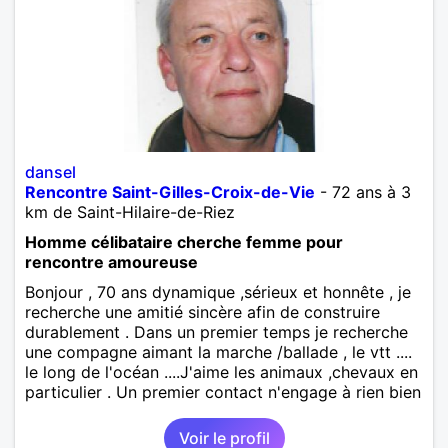
dansel
Rencontre Saint-Gilles-Croix-de-Vie
- 72 ans à 3
km de Saint-Hilaire-de-Riez
Homme célibataire cherche femme pour
rencontre amoureuse
Bonjour , 70 ans dynamique ,sérieux et honnête , je
recherche une amitié sincère afin de construire
durablement . Dans un premier temps je recherche
une compagne aimant la marche /ballade , le vtt ....
le long de l'océan ....J'aime les animaux ,chevaux en
particulier . Un premier contact n'engage à rien bien
sur
Voir le profil
Rencontre homme Saint-Gilles-Croix-de-Vie
,