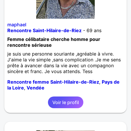
maphael
Rencontre Saint-Hilaire-de-Riez
- 69 ans
Femme célibataire cherche homme pour
rencontre sérieuse
je suis une personne souriante ,agréable à vivre.
J'aime la vie simple ,sans complication .Je me sens
prête à avancer dans la vie avec un compagnon
sincère et franc. Je vous attends. Tess
Rencontre femme Saint-Hilaire-de-Riez
,
Pays de
la Loire
,
Vendée
Voir le profil