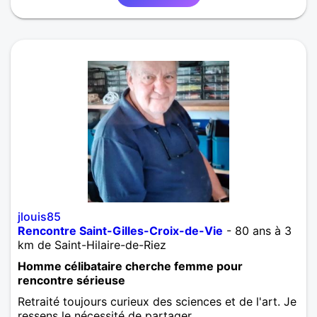
Pays de la Loire
,
Vendée
jlouis85
Rencontre Saint-Gilles-Croix-de-Vie
- 80 ans à 3
km de Saint-Hilaire-de-Riez
Homme célibataire cherche femme pour
rencontre sérieuse
Retraité toujours curieux des sciences et de l'art. Je
ressens le nécessité de partager.