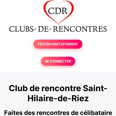
TESTER GRATUITEMENT
SE CONNECTER
Club de rencontre Saint-
Hilaire-de-Riez
Faites des rencontres de célibataire