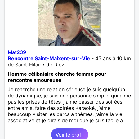
me dépasser mentalement et physiquement au
quotidien😊😘. Enfin, Mesdames, au-delà du
physique, je recherche un état d'esprit et des vraies
valeurs de respect et d'authenticité, une femme bien
dans sa tête et dans son corps!
Rencontre homme Commequiers
,
Pays de la Loire
,
Vendée
Mat239
Rencontre Saint-Maixent-sur-Vie
- 45 ans à 10 km
de Saint-Hilaire-de-Riez
Homme célibataire cherche femme pour
rencontre amoureuse
Je reherche une relation sérieuse je suis quelqu’un
de dynamique, je suis une personne simple, qui aime
pas les prises de têtes, j'aime passer des soirées
entre amis, faire des soirées Karaoké, j’aime
beaucoup visiter les parcs a thèmes, j’aime la vie
associative et je dirais de moi que je suis facile à
vivre et sincère dans toute mes démarches.
Voir le profil
Rencontre homme Saint-Maixent-sur-Vie
,
Pays