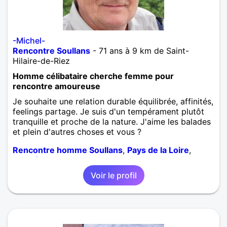
-Michel-
Rencontre Soullans
- 71 ans à 9 km de Saint-
Hilaire-de-Riez
Homme célibataire cherche femme pour
rencontre amoureuse
Je souhaite une relation durable équilibrée, affinités,
feelings partage. Je suis d'un tempérament plutôt
tranquille et proche de la nature. J'aime les balades
et plein d'autres choses et vous ?
Rencontre homme Soullans
,
Pays de la Loire
,
Vendée
Voir le profil