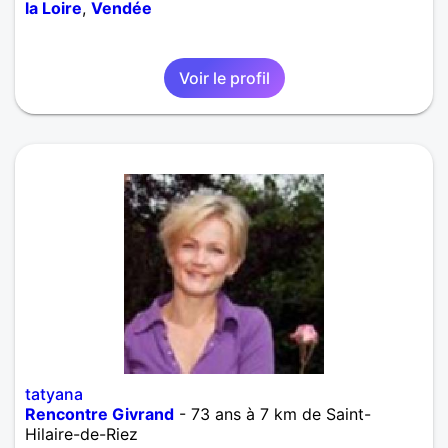
la Loire
,
Vendée
Voir le profil
tatyana
Rencontre Givrand
- 73 ans à 7 km de Saint-
Hilaire-de-Riez