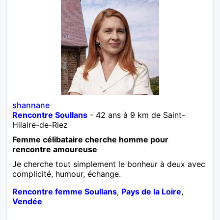
shannane
Rencontre Soullans
- 42 ans à 9 km de Saint-
Hilaire-de-Riez
Femme célibataire cherche homme pour
rencontre amoureuse
Je cherche tout simplement le bonheur à deux avec
complicité, humour, échange.
Rencontre femme Soullans
,
Pays de la Loire
,
Vendée