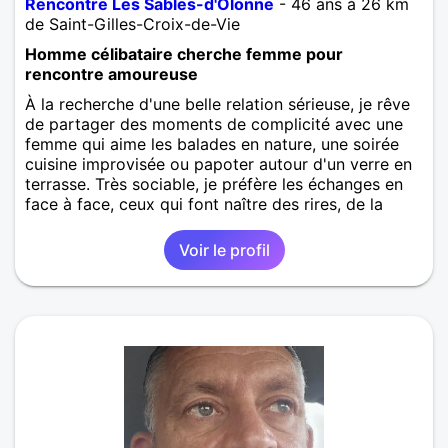
Rencontre Les Sables-d'Olonne
- 46 ans à 26 km
de Saint-Gilles-Croix-de-Vie
Homme célibataire cherche femme pour
rencontre amoureuse
À la recherche d'une belle relation sérieuse, je rêve
de partager des moments de complicité avec une
femme qui aime les balades en nature, une soirée
cuisine improvisée ou papoter autour d'un verre en
terrasse. Très sociable, je préfère les échanges en
face à face, ceux qui font naître des rires, de la
tendresse et une vraie connexion. La vie à deux,
c'est profiter des petites choses un film sous un
Voir le profil
plaid ou une sortie spontanée et refaire le monde
ensemble. Si le feeling passe, qui sait ? Au pire, on
risque une belle histoire ! Et toi, qu'est-ce qui te fait
vibrer dans une journée ?
Rencontre homme Les Sables-d'Olonne
,
Vendée
,
Pays de la Loire