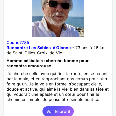
Cedric7785
Rencontre Les Sables-d'Olonne
- 73 ans à 26 km
de Saint-Gilles-Croix-de-Vie
Homme célibataire cherche femme pour
rencontre amoureuse
Je cherche celle avec qui finir la route, en se tenant
par la main, et en rapprochant nos cœurs pour n’en
faire qu’un. Je la vois en forme, s’occupant d’elle,
douce et active, qui aime la vie, bien dans sa tête et
qui voudrait une épaule et un cœur pour finir le
chemin ensemble. Je pense être simplement ce
qu’on appelle un type bien, normal, gentil et
prévenant. J’aime la vie, elle a parfois été dure. J’ai
Voir le profil
un fils et deux petits enfants. J’aime les animaux.