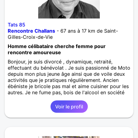
Tats 85
Rencontre Challans
- 67 ans à 17 km de Saint-
Gilles-Croix-de-Vie
Homme célibataire cherche femme pour
rencontre amoureuse
Bonjour, je suis divorcé , dynamique, retraité,
effectuant du bénévolat . Je suis passionné de Moto
depuis mon plus jeune âge ainsi que de voile deux
activités que je pratiques régulièrement. Ancien
ébéniste je bricole pas mal et aime cuisiner pour les
autres. Je ne fume pas, bois de l'alcool en société
et suis plutôt un bon vivant . ll y a plein d'autres
choses qui m'intéresse bien sur et je recherche une
Voir le profil
personne partageant les mêmes gouts que moi. A
bientôt j'espère et merci de m'avoir lu.
Rencontre homme Challans
,
Vendée
,
Pays de la
Loire