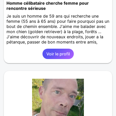
Homme célibataire cherche femme pour
rencontre sérieuse
Je suis un homme de 59 ans qui recherche une
femme (55 ans à 65 ans) pour faire pourquoi pas un
bout de chemin ensemble. J'aime me balader avec
mon chien (golden retriever) à la plage, forêts ...
J'aime découvrir de nouveaux endroits, jouer a la
pétanque, passer de bon moments entre amis,
pâtisser pour régaler mon entourage ... Je suis
sincère , fidèle, gentil, à l'écoute et j'ai de l'humour.
Voir le profil
Je suis très proche de ma famille.
Rencontre homme La Mothe-Achard
,
Vendée
,
Pays de la Loire