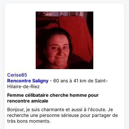
Cerise85
Rencontre Saligny
- 60 ans à 41 km de Saint-
Hilaire-de-Riez
Femme célibataire cherche homme pour
rencontre amicale
Bonjour, je suis charmante et aussi à l'écoute. Je
recherche une personne sérieuse pour partager de
très bons moments.