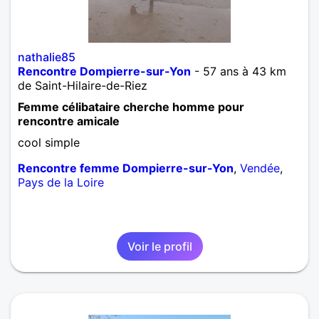
nathalie85
Rencontre Dompierre-sur-Yon
- 57 ans à 43 km
de Saint-Hilaire-de-Riez
Femme célibataire cherche homme pour
rencontre amicale
cool simple
Rencontre femme Dompierre-sur-Yon
,
Vendée
,
Pays de la Loire
Voir le profil