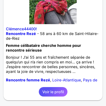
Clémence44400!
Rencontre Rezé
- 58 ans à 60 km de Saint-Hilaire-
de-Riez
Femme célibataire cherche homme pour
rencontre sérieuse
Bonjour ! J’ai 55 ans et fraîchement séparée de
quelqu’un qui n’a rien compris en moi… ça arrive !
J’espère rencontrer de belles personnes, sincères,
ayant la joie de vivre, respectueuses …
Rencontre femme Rezé
,
Loire-Atlantique
,
Pays de
la Loire
Voir le profil