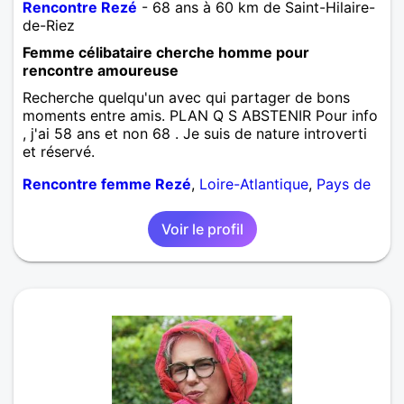
Rencontre Rezé
- 68 ans à 60 km de Saint-Hilaire-
de-Riez
Femme célibataire cherche homme pour
rencontre amoureuse
Recherche quelqu'un avec qui partager de bons
moments entre amis. PLAN Q S ABSTENIR Pour info
, j'ai 58 ans et non 68 . Je suis de nature introverti
et réservé.
Rencontre femme Rezé
,
Loire-Atlantique
,
Pays de
la Loire
Voir le profil