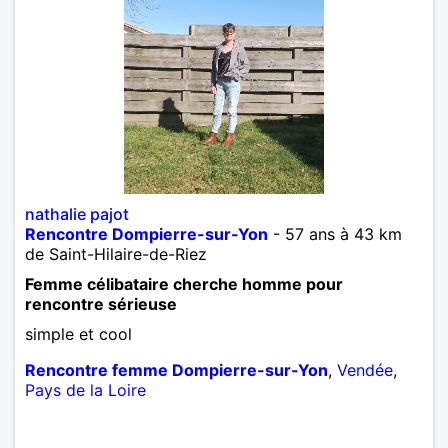
nathalie pajot
Rencontre Dompierre-sur-Yon
- 57 ans à 43 km
de Saint-Hilaire-de-Riez
Femme célibataire cherche homme pour
rencontre sérieuse
simple et cool
Rencontre femme Dompierre-sur-Yon
,
Vendée
,
Pays de la Loire