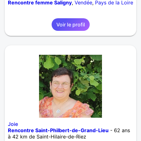
Rencontre femme Saligny
,
Vendée
,
Pays de la Loire
Voir le profil
Joie
Rencontre Saint-Philbert-de-Grand-Lieu
- 62 ans
à 42 km de Saint-Hilaire-de-Riez