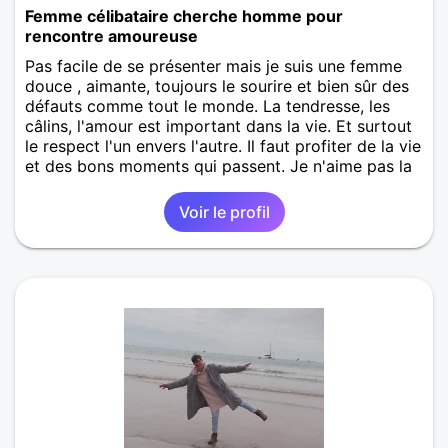
Femme célibataire cherche homme pour
rencontre amoureuse
Pas facile de se présenter mais je suis une femme
douce , aimante, toujours le sourire et bien sûr des
défauts comme tout le monde. La tendresse, les
câlins, l'amour est important dans la vie. Et surtout
le respect l'un envers l'autre. Il faut profiter de la vie
et des bons moments qui passent. Je n'aime pas la
grossièreté, le mensonge
Voir le profil
Rencontre femme Saint-Philbert-de-Grand-Lieu
,
Loire-Atlantique
,
Pays de la Loire