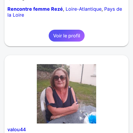
Rencontre femme Rezé
,
Loire-Atlantique
,
Pays de
la Loire
Voir le profil
valou44