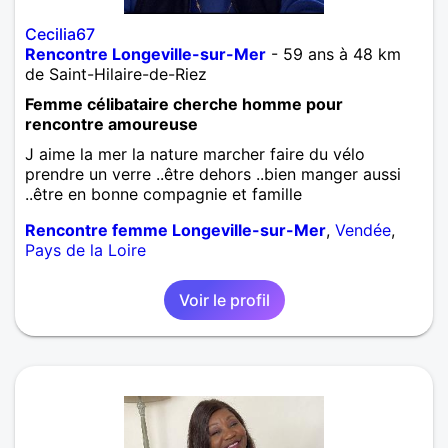
Cecilia67
Rencontre Longeville-sur-Mer
- 59 ans à 48 km
de Saint-Hilaire-de-Riez
Femme célibataire cherche homme pour
rencontre amoureuse
J aime la mer la nature marcher faire du vélo
prendre un verre ..être dehors ..bien manger aussi
..être en bonne compagnie et famille
Rencontre femme Longeville-sur-Mer
,
Vendée
,
Pays de la Loire
Voir le profil