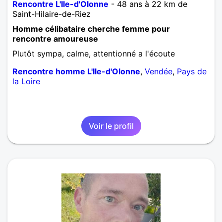
Rencontre L'Ile-d'Olonne
- 48 ans à 22 km de
Saint-Hilaire-de-Riez
Homme célibataire cherche femme pour
rencontre amoureuse
Plutôt sympa, calme, attentionné a l'écoute
Rencontre homme L'Ile-d'Olonne
,
Vendée
,
Pays de
la Loire
Voir le profil