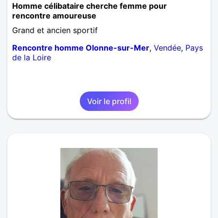
Homme célibataire cherche femme pour
rencontre amoureuse
Grand et ancien sportif
Rencontre homme Olonne-sur-Mer
,
Vendée
,
Pays
de la Loire
Voir le profil