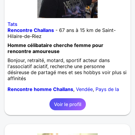
Tats
Rencontre Challans
- 67 ans à 15 km de Saint-
Hilaire-de-Riez
Homme célibataire cherche femme pour
rencontre amoureuse
Bonjour, retraité, motard, sportif acteur dans
l'associatif aciatif, recherche une personne
désireuse de partagé mes et ses hobbys voir plus si
affinités
Rencontre homme Challans
,
Vendée
,
Pays de la
Loire
Voir le profil