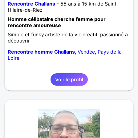
Rencontre Challans
- 55 ans à 15 km de Saint-
Hilaire-de-Riez
Homme célibataire cherche femme pour
rencontre amoureuse
Simple et funky.artiste de la vie,créatif, passionné à
découvrir
Rencontre homme Challans
,
Vendée
,
Pays de la
Loire
Voir le profil