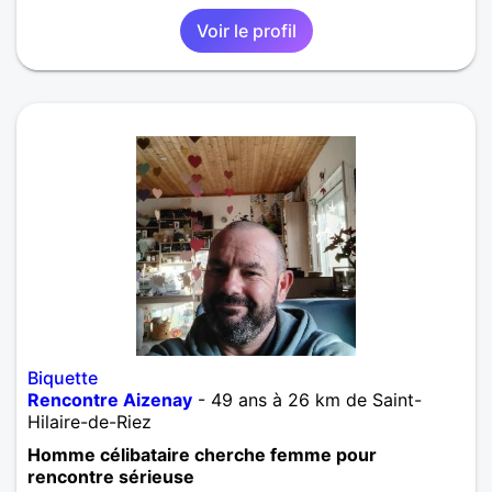
pâtisser pour régaler mon entourage ... Je suis
sincère , fidèle, gentil, à l'écoute et j'ai de l'humour.
Voir le profil
Je suis très proche de ma famille.
Rencontre homme La Mothe-Achard
,
Vendée
,
Pays de la Loire
Biquette
Rencontre Aizenay
- 49 ans à 26 km de Saint-
Hilaire-de-Riez
Homme célibataire cherche femme pour
rencontre sérieuse