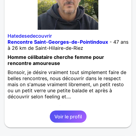
Hatedesedecouvrir
Rencontre Saint-Georges-de-Pointindoux
- 47 ans
à 26 km de Saint-Hilaire-de-Riez
Homme célibataire cherche femme pour
rencontre amoureuse
Bonsoir, je désire vraiment tout simplement faire de
belles rencontres, nous découvrir dans le respect
mais on s'amuse vraiment librement, un petit resto
ou un petit verre une petite balade et après à
découvrir selon feeling et....
Rencontre homme Saint-Georges-de-
Pointindoux
,
Vendée
,
Pays de la Loire
Voir le profil