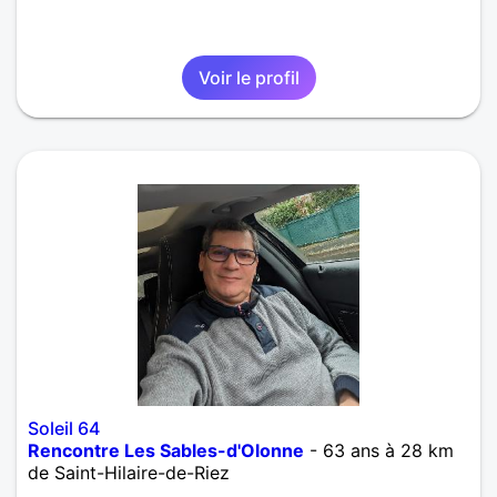
Voir le profil
Soleil 64
Rencontre Les Sables-d'Olonne
- 63 ans à 28 km
de Saint-Hilaire-de-Riez