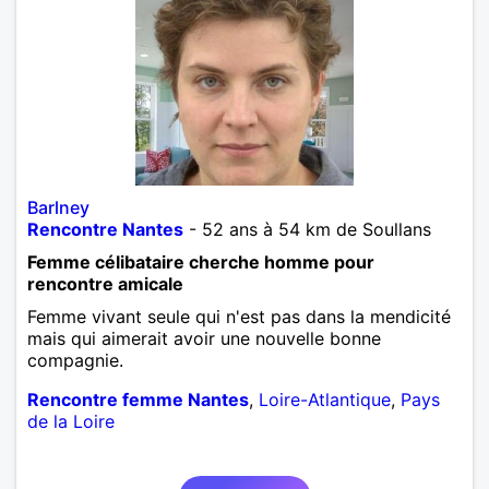
Barlney
Rencontre Nantes
- 52 ans à 54 km de Soullans
Femme célibataire cherche homme pour
rencontre amicale
Femme vivant seule qui n'est pas dans la mendicité
mais qui aimerait avoir une nouvelle bonne
compagnie.
Rencontre femme Nantes
,
Loire-Atlantique
,
Pays
de la Loire