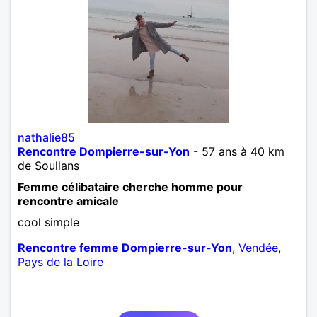
nathalie85
Rencontre Dompierre-sur-Yon
- 57 ans à 40 km
de Soullans
Femme célibataire cherche homme pour
rencontre amicale
cool simple
Rencontre femme Dompierre-sur-Yon
,
Vendée
,
Pays de la Loire