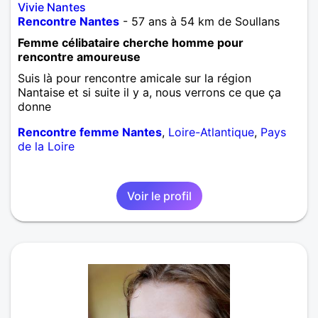
Vivie Nantes
Rencontre Nantes
- 57 ans à 54 km de Soullans
Femme célibataire cherche homme pour
rencontre amoureuse
Suis là pour rencontre amicale sur la région
Nantaise et si suite il y a, nous verrons ce que ça
donne
Rencontre femme Nantes
,
Loire-Atlantique
,
Pays
de la Loire
Voir le profil