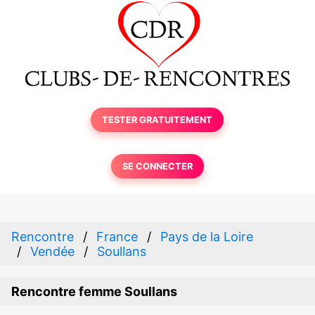
TESTER GRATUITEMENT
SE CONNECTER
Rencontre
France
Pays de la Loire
Vendée
Soullans
Rencontre femme Soullans