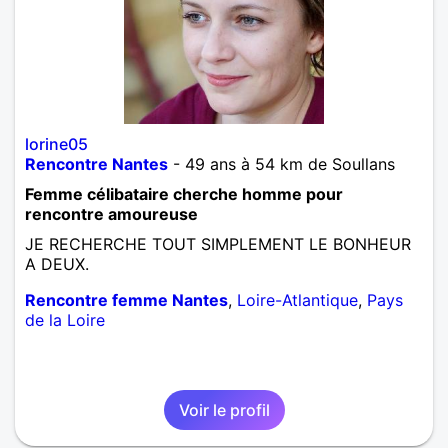
lorine05
Rencontre Nantes
- 49 ans à 54 km de Soullans
Femme célibataire cherche homme pour
rencontre amoureuse
JE RECHERCHE TOUT SIMPLEMENT LE BONHEUR
A DEUX.
Rencontre femme Nantes
,
Loire-Atlantique
,
Pays
de la Loire
Voir le profil