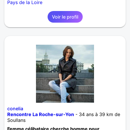
Pays de la Loire
Voir le profil
conelia
Rencontre La Roche-sur-Yon
- 34 ans à 39 km de
Soullans
Femme célibataire cherche homme pour