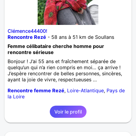
Clémence44400!
Rencontre Rezé
- 58 ans à 51 km de Soullans
Femme célibataire cherche homme pour
rencontre sérieuse
Bonjour ! J’ai 55 ans et fraîchement séparée de
quelqu’un qui n’a rien compris en moi… ça arrive !
J’espère rencontrer de belles personnes, sincères,
ayant la joie de vivre, respectueuses …
Rencontre femme Rezé
,
Loire-Atlantique
,
Pays de
la Loire
Voir le profil