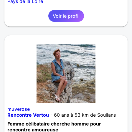
Pays de la Loire
Voir le profil
muverose
Rencontre Vertou
- 60 ans à 53 km de Soullans
Femme célibataire cherche homme pour
rencontre amoureuse