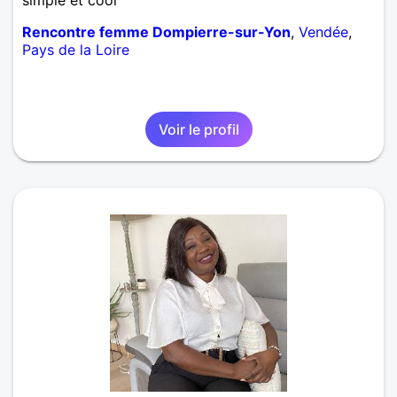
simple et cool
Rencontre femme Dompierre-sur-Yon
,
Vendée
,
Pays de la Loire
Voir le profil