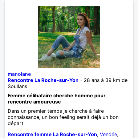
manolane
Rencontre La Roche-sur-Yon
- 28 ans à 39 km de
Soullans
Femme célibataire cherche homme pour
rencontre amoureuse
Dans un premier temps je cherche à faire
connaissance, un bon feeling serait déjà un bon
départ.
Rencontre femme La Roche-sur-Yon
,
Vendée
,