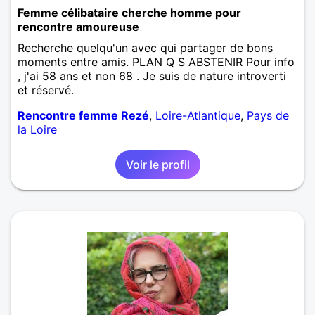
Femme célibataire cherche homme pour
rencontre amoureuse
Recherche quelqu'un avec qui partager de bons
moments entre amis. PLAN Q S ABSTENIR Pour info
, j'ai 58 ans et non 68 . Je suis de nature introverti
et réservé.
Rencontre femme Rezé
,
Loire-Atlantique
,
Pays de
la Loire
Voir le profil