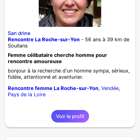
San drine
Rencontre La Roche-sur-Yon
- 56 ans à 39 km de
Soullans
Femme célibataire cherche homme pour
rencontre amoureuse
bonjour à la recherche d'un homme sympa, sérieux,
fidèle, attentionné et aventurier.
Rencontre femme La Roche-sur-Yon
,
Vendée
,
Pays de la Loire
Voir le profil