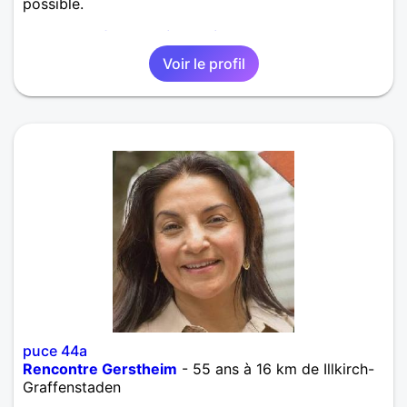
possible.
Rencontre femme Bischheim
,
Bas-Rhin
,
Alsace
Voir le profil
puce 44a
Rencontre Gerstheim
- 55 ans à 16 km de Illkirch-
Graffenstaden