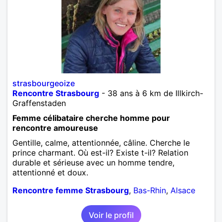
strasbourgeoize
Rencontre Strasbourg
- 38 ans à 6 km de Illkirch-
Graffenstaden
Femme célibataire cherche homme pour
rencontre amoureuse
Gentille, calme, attentionnée, câline. Cherche le
prince charmant. Où est-il? Existe t-il? Relation
durable et sérieuse avec un homme tendre,
attentionné et doux.
Rencontre femme Strasbourg
,
Bas-Rhin
,
Alsace
Voir le profil