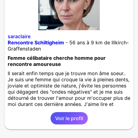
saraclaire
Rencontre Schiltigheim
- 56 ans à 9 km de Illkirch-
Graffenstaden
Femme célibataire cherche homme pour
rencontre amoureuse
Il serait enfin temps que je trouve mon âme soeur..
Je suis une femme qui croque la vie à pleines dents,
joviale et optimiste de nature, j'évite les personnes
qui dégagent des "ondes négatives" et je me suis
détourné de trouver l'amour pour m'occuper plus de
moi durant ces dernière années. J'aime lire et
voyager.
Voir le profil
Rencontre femme Schiltigheim
,
Bas-Rhin
,
Alsace