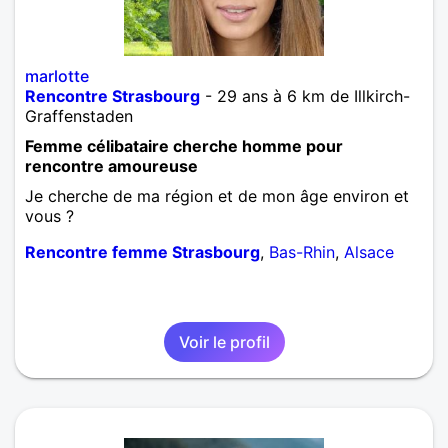
marlotte
Rencontre Strasbourg
- 29 ans à 6 km de Illkirch-
Graffenstaden
Femme célibataire cherche homme pour
rencontre amoureuse
Je cherche de ma région et de mon âge environ et
vous ?
Rencontre femme Strasbourg
,
Bas-Rhin
,
Alsace
Voir le profil