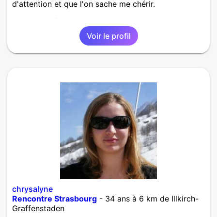
d'attention et que l'on sache me chérir.
Rencontre femme Strasbourg
,
Bas-Rhin
,
Alsace
Voir le profil
chrysalyne
Rencontre Strasbourg
- 34 ans à 6 km de Illkirch-
Graffenstaden