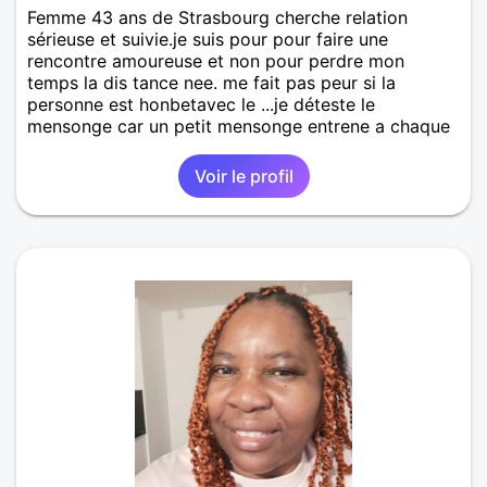
Femme 43 ans de Strasbourg cherche relation
sérieuse et suivie.je suis pour pour faire une
rencontre amoureuse et non pour perdre mon
temps la dis tance nee. me fait pas peur si la
personne est honbetavec le ...je déteste le
mensonge car un petit mensonge entrene a chaque
fois un. autre et toujours un plus grand
Voir le profil
Rencontre femme Strasbourg
,
Bas-Rhin
,
Alsace