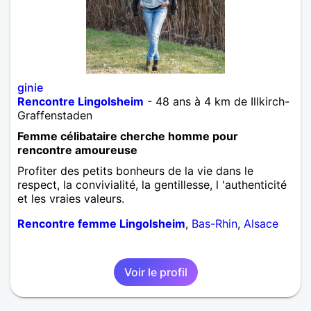
ginie
Rencontre Lingolsheim
- 48 ans à 4 km de Illkirch-
Graffenstaden
Femme célibataire cherche homme pour
rencontre amoureuse
Profiter des petits bonheurs de la vie dans le
respect, la convivialité, la gentillesse, l 'authenticité
et les vraies valeurs.
Rencontre femme Lingolsheim
,
Bas-Rhin
,
Alsace
Voir le profil