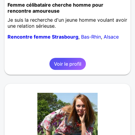
Femme célibataire cherche homme pour
rencontre amoureuse
Je suis la recherche d'un jeune homme voulant avoir
une relation sérieuse.
Rencontre femme Strasbourg
,
Bas-Rhin
,
Alsace
Voir le profil