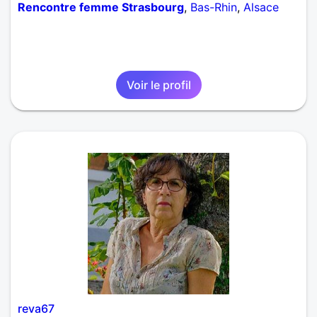
Rencontre femme Strasbourg
,
Bas-Rhin
,
Alsace
Voir le profil
reva67