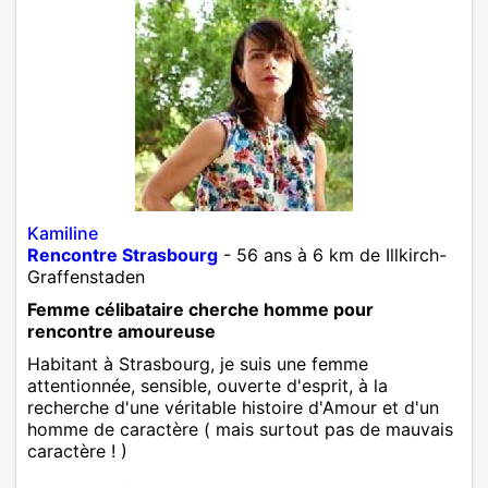
Kamiline
Rencontre Strasbourg
- 56 ans à 6 km de Illkirch-
Graffenstaden
Femme célibataire cherche homme pour
rencontre amoureuse
Habitant à Strasbourg, je suis une femme
attentionnée, sensible, ouverte d'esprit, à la
recherche d'une véritable histoire d'Amour et d'un
homme de caractère ( mais surtout pas de mauvais
caractère ! )