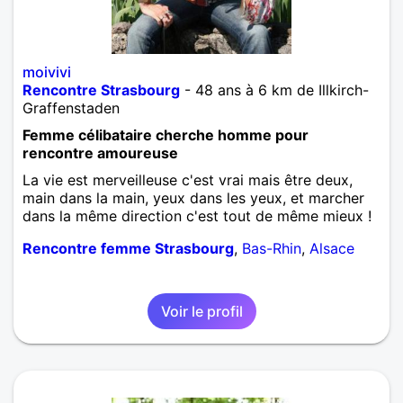
moivivi
Rencontre Strasbourg
- 48 ans à 6 km de Illkirch-
Graffenstaden
Femme célibataire cherche homme pour
rencontre amoureuse
La vie est merveilleuse c'est vrai mais être deux,
main dans la main, yeux dans les yeux, et marcher
dans la même direction c'est tout de même mieux !
Rencontre femme Strasbourg
,
Bas-Rhin
,
Alsace
Voir le profil