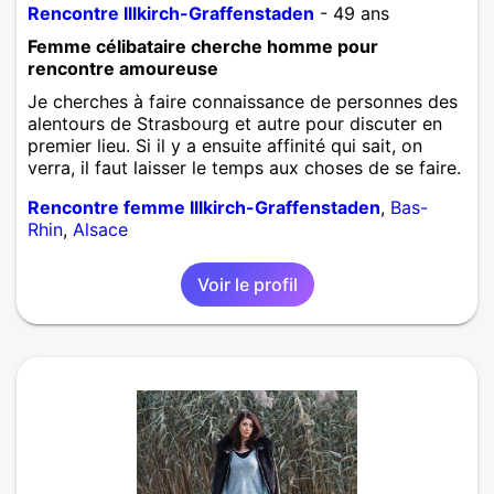
Rencontre Illkirch-Graffenstaden
- 49 ans
Femme célibataire cherche homme pour
rencontre amoureuse
Je cherches à faire connaissance de personnes des
alentours de Strasbourg et autre pour discuter en
premier lieu. Si il y a ensuite affinité qui sait, on
verra, il faut laisser le temps aux choses de se faire.
Rencontre femme Illkirch-Graffenstaden
,
Bas-
Rhin
,
Alsace
Voir le profil