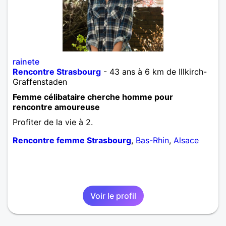
rainete
Rencontre Strasbourg
- 43 ans à 6 km de Illkirch-
Graffenstaden
Femme célibataire cherche homme pour
rencontre amoureuse
Profiter de la vie à 2.
Rencontre femme Strasbourg
,
Bas-Rhin
,
Alsace
Voir le profil