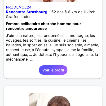
PRUDENCE24
Rencontre Strasbourg
- 52 ans à 6 km de Illkirch-
Graffenstaden
Femme célibataire cherche homme pour
rencontre amoureuse
J'aime la nature, les randonnées, la montagne, les
voyages, les sorties, la cuisine, le cinéma, les
ballades, le sport en salle, Je suis sociable, aimable,
respectueuse, à l'écoute, sympa, j'aime la famille,
authentique, ... Je déteste l'hypocrisie, l'égoisme, la
méchanceté, ...
Rencontre femme Strasbourg
,
Bas-Rhin
,
Alsace
Voir le profil