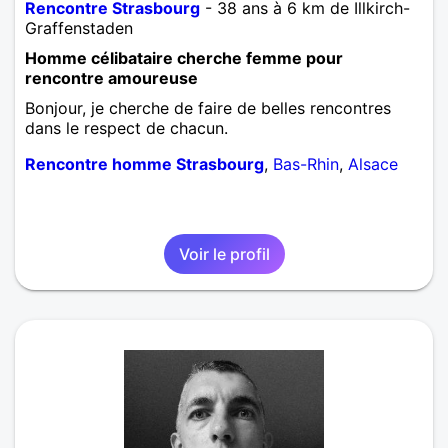
Rencontre Strasbourg
- 38 ans à 6 km de Illkirch-
Graffenstaden
Homme célibataire cherche femme pour
rencontre amoureuse
Bonjour, je cherche de faire de belles rencontres
dans le respect de chacun.
Rencontre homme Strasbourg
,
Bas-Rhin
,
Alsace
Voir le profil