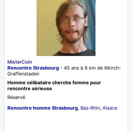
MisterCoin
Rencontre Strasbourg
- 45 ans à 6 km de Illkirch-
Graffenstaden
Homme célibataire cherche femme pour
rencontre sérieuse
Réservé
Rencontre homme Strasbourg
,
Bas-Rhin
,
Alsace