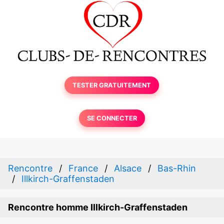
TESTER GRATUITEMENT
SE CONNECTER
Rencontre
France
Alsace
Bas-Rhin
Illkirch-Graffenstaden
Rencontre homme Illkirch-Graffenstaden