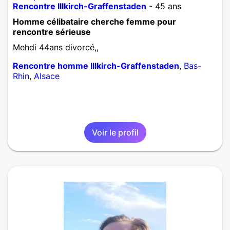
Rencontre Illkirch-Graffenstaden
- 45 ans
Homme célibataire cherche femme pour
rencontre sérieuse
Mehdi 44ans divorcé,,
Rencontre homme Illkirch-Graffenstaden
,
Bas-
Rhin
,
Alsace
Voir le profil