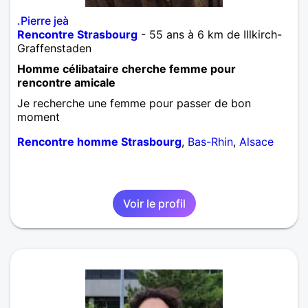
.Pierre jeà
Rencontre Strasbourg
- 55 ans à 6 km de Illkirch-
Graffenstaden
Homme célibataire cherche femme pour
rencontre amicale
Je recherche une femme pour passer de bon
moment
Rencontre homme Strasbourg
,
Bas-Rhin
,
Alsace
Voir le profil