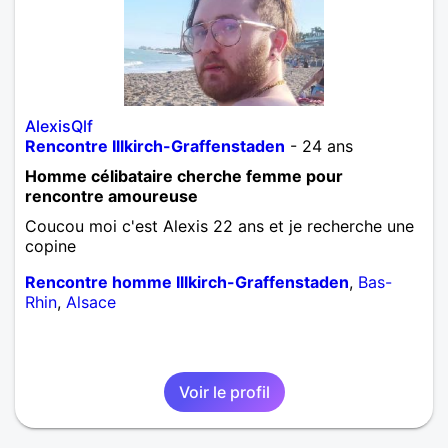
AlexisQlf
Rencontre Illkirch-Graffenstaden
- 24 ans
Homme célibataire cherche femme pour
rencontre amoureuse
Coucou moi c'est Alexis 22 ans et je recherche une
copine
Rencontre homme Illkirch-Graffenstaden
,
Bas-
Rhin
,
Alsace
Voir le profil