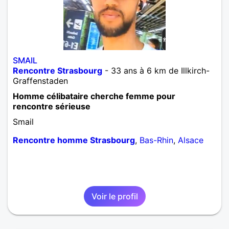
SMAIL
Rencontre Strasbourg
- 33 ans à 6 km de Illkirch-
Graffenstaden
Homme célibataire cherche femme pour
rencontre sérieuse
Smail
Rencontre homme Strasbourg
,
Bas-Rhin
,
Alsace
Voir le profil