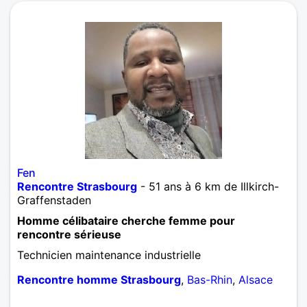
Fen
Rencontre Strasbourg
- 51 ans à 6 km de Illkirch-
Graffenstaden
Homme célibataire cherche femme pour
rencontre sérieuse
Technicien maintenance industrielle
Rencontre homme Strasbourg
,
Bas-Rhin
,
Alsace