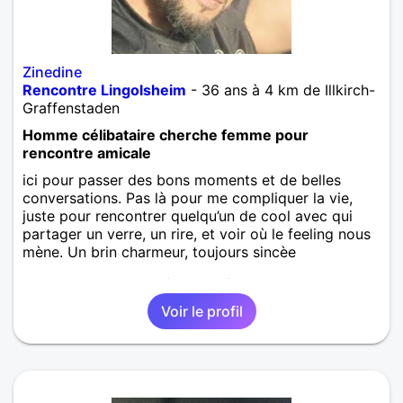
Zinedine
Rencontre Lingolsheim
- 36 ans à 4 km de Illkirch-
Graffenstaden
Homme célibataire cherche femme pour
rencontre amicale
ici pour passer des bons moments et de belles
conversations. Pas là pour me compliquer la vie,
juste pour rencontrer quelqu’un de cool avec qui
partager un verre, un rire, et voir où le feeling nous
mène. Un brin charmeur, toujours sincèe
Rencontre homme Lingolsheim
,
Bas-Rhin
,
Alsace
Voir le profil