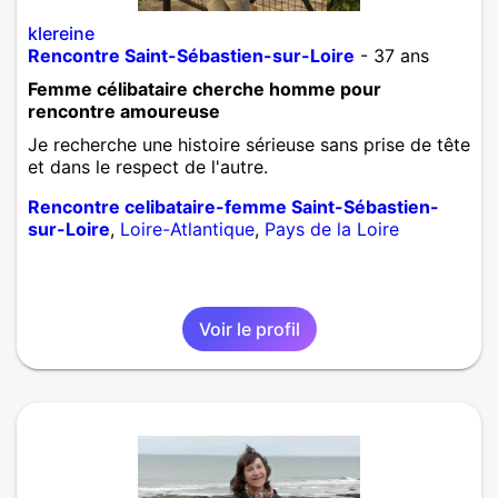
klereine
Rencontre Saint-Sébastien-sur-Loire
- 37 ans
Femme célibataire cherche homme pour
rencontre amoureuse
Je recherche une histoire sérieuse sans prise de tête
et dans le respect de l'autre.
Rencontre celibataire-femme Saint-Sébastien-
sur-Loire
,
Loire-Atlantique
,
Pays de la Loire
Voir le profil