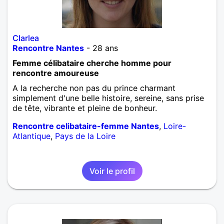
Clarlea
Rencontre Nantes
- 28 ans
Femme célibataire cherche homme pour
rencontre amoureuse
A la recherche non pas du prince charmant
simplement d'une belle histoire, sereine, sans prise
de tête, vibrante et pleine de bonheur.
Rencontre celibataire-femme Nantes
,
Loire-
Atlantique
,
Pays de la Loire
Voir le profil