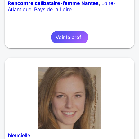
Rencontre celibataire-femme Nantes
,
Loire-
Atlantique
,
Pays de la Loire
Voir le profil
bleucielle