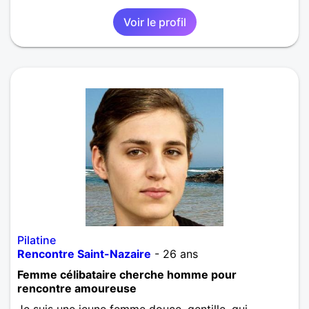
Voir le profil
Pilatine
Rencontre Saint-Nazaire
- 26 ans
Femme célibataire cherche homme pour
rencontre amoureuse