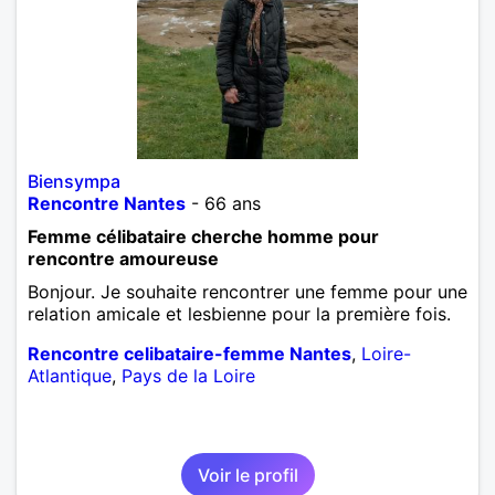
Biensympa
Rencontre Nantes
- 66 ans
Femme célibataire cherche homme pour
rencontre amoureuse
Bonjour. Je souhaite rencontrer une femme pour une
relation amicale et lesbienne pour la première fois.
Rencontre celibataire-femme Nantes
,
Loire-
Atlantique
,
Pays de la Loire
Voir le profil