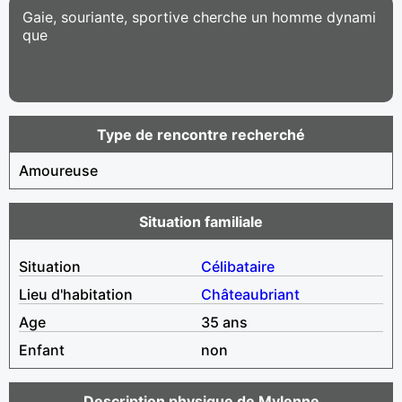
Gaie, souriante, sportive cherche un homme dynami
que
Type de rencontre recherché
Amoureuse
Situation familiale
Situation
Célibataire
Lieu d'habitation
Châteaubriant
Age
35 ans
Enfant
non
Description physique de Mylenne