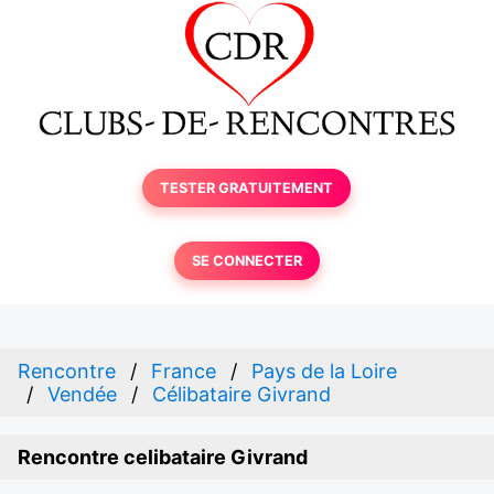
TESTER GRATUITEMENT
SE CONNECTER
Rencontre
France
Pays de la Loire
Vendée
Célibataire Givrand
Rencontre celibataire Givrand