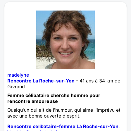
madelyne
Rencontre La Roche-sur-Yon
- 41 ans à 34 km de
Givrand
Femme célibataire cherche homme pour
rencontre amoureuse
Quelqu'un qui ait de l'humour, qui aime l'imprévu et
avec une bonne ouverte d'esprit.
Rencontre celibataire-femme La Roche-sur-Yon
,