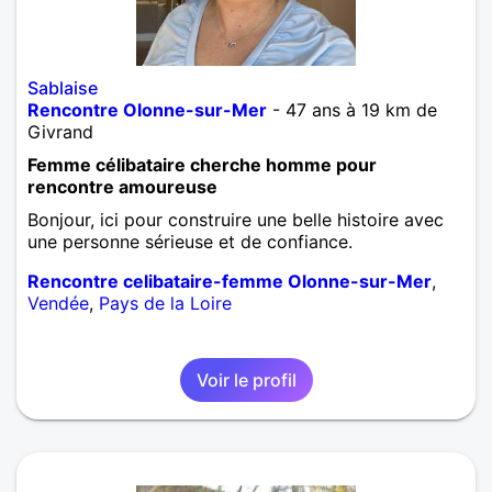
Sablaise
Rencontre Olonne-sur-Mer
- 47 ans à 19 km de
Givrand
Femme célibataire cherche homme pour
rencontre amoureuse
Bonjour, ici pour construire une belle histoire avec
une personne sérieuse et de confiance.
Rencontre celibataire-femme Olonne-sur-Mer
,
Vendée
,
Pays de la Loire
Voir le profil