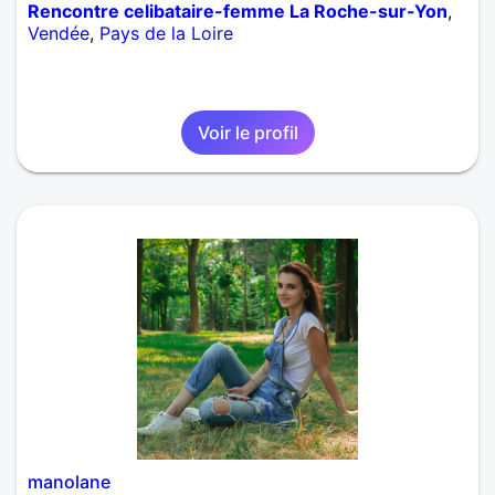
Rencontre celibataire-femme La Roche-sur-Yon
,
Vendée
,
Pays de la Loire
Voir le profil
manolane