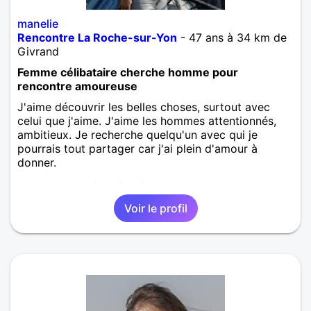
manelie
Rencontre La Roche-sur-Yon
- 47 ans à 34 km de
Givrand
Femme célibataire cherche homme pour
rencontre amoureuse
J'aime découvrir les belles choses, surtout avec
celui que j'aime. J'aime les hommes attentionnés,
ambitieux. Je recherche quelqu'un avec qui je
pourrais tout partager car j'ai plein d'amour à
donner.
Rencontre celibataire-femme La Roche-sur-Yon
,
Vendée
,
Pays de la Loire
Voir le profil