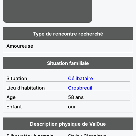
Type de rencontre recherché
Amoureuse
Situation familiale
Situation
Célibataire
Lieu d'habitation
Grosbreuil
Age
58 ans
Enfant
oui
Description physique de Val0ue
Silhouette : Normale
Style : Classique,