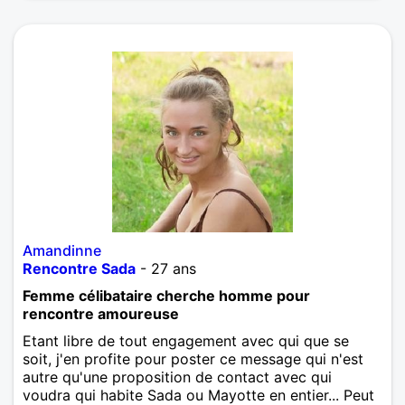
Amandinne
Rencontre Sada
- 27 ans
Femme célibataire cherche homme pour
rencontre amoureuse
Etant libre de tout engagement avec qui que se
soit, j'en profite pour poster ce message qui n'est
autre qu'une proposition de contact avec qui
voudra qui habite Sada ou Mayotte en entier... Peut