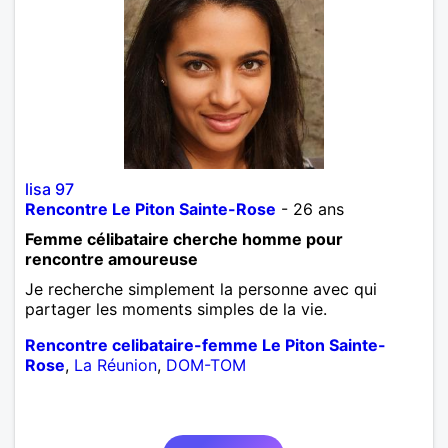
lisa 97
Rencontre Le Piton Sainte-Rose
- 26 ans
Femme célibataire cherche homme pour
rencontre amoureuse
Je recherche simplement la personne avec qui
partager les moments simples de la vie.
Rencontre celibataire-femme Le Piton Sainte-
Rose
,
La Réunion
,
DOM-TOM