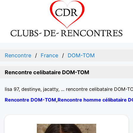
Rencontre
France
DOM-TOM
Rencontre celibataire DOM-TOM
lisa 97, destinye, jacatty, ... rencontre celibataire 
Rencontre DOM-TOM
,
Rencontre homme célibataire