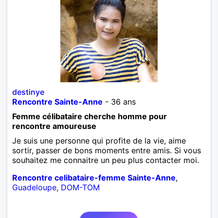
destinye
Rencontre Sainte-Anne
- 36 ans
Femme célibataire cherche homme pour
rencontre amoureuse
Je suis une personne qui profite de la vie, aime
sortir, passer de bons moments entre amis. Si vous
souhaitez me connaitre un peu plus contacter moi.
Rencontre celibataire-femme Sainte-Anne
,
Guadeloupe
,
DOM-TOM