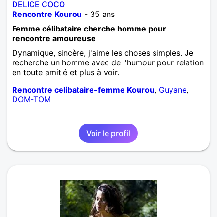
DELICE COCO
Rencontre Kourou
- 35 ans
Femme célibataire cherche homme pour
rencontre amoureuse
Dynamique, sincère, j'aime les choses simples. Je
recherche un homme avec de l'humour pour relation
en toute amitié et plus à voir.
Rencontre celibataire-femme Kourou
,
Guyane
,
DOM-TOM
Voir le profil