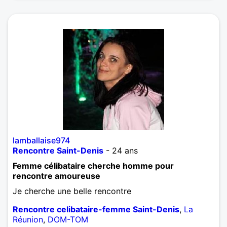
lamballaise974
Rencontre Saint-Denis
- 24 ans
Femme célibataire cherche homme pour
rencontre amoureuse
Je cherche une belle rencontre
Rencontre celibataire-femme Saint-Denis
,
La
Réunion
,
DOM-TOM