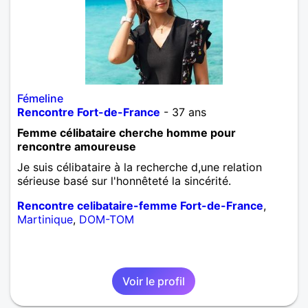
Fémeline
Rencontre Fort-de-France
- 37 ans
Femme célibataire cherche homme pour
rencontre amoureuse
Je suis célibataire à la recherche d,une relation
sérieuse basé sur l'honnêteté la sincérité.
Rencontre celibataire-femme Fort-de-France
,
Martinique
,
DOM-TOM
Voir le profil