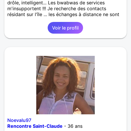
drôle, intelligent... Les bwabwas de services
m'insupportent !!! Je recherche des contacts
résidant sur l'île ... les échanges à distance ne sont
pas dans mes prérogatives
Voir le profil
Rencontre celibataire-femme Le Lamentin
,
Guadeloupe
,
DOM-TOM
Noevalu97
Rencontre Saint-Claude
- 36 ans