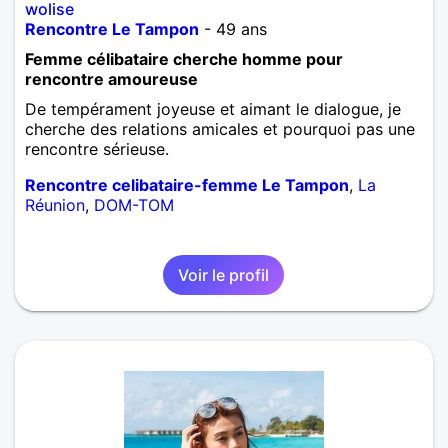
wolise
Rencontre Le Tampon
- 49 ans
Femme célibataire cherche homme pour
rencontre amoureuse
De tempérament joyeuse et aimant le dialogue, je
cherche des relations amicales et pourquoi pas une
rencontre sérieuse.
Rencontre celibataire-femme Le Tampon
,
La
Réunion
,
DOM-TOM
Voir le profil