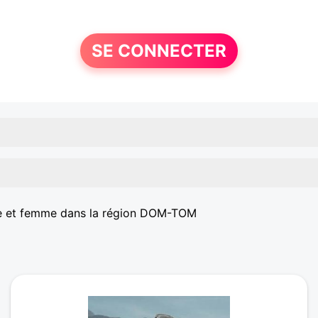
SE CONNECTER
omme et femme dans la région DOM-TOM