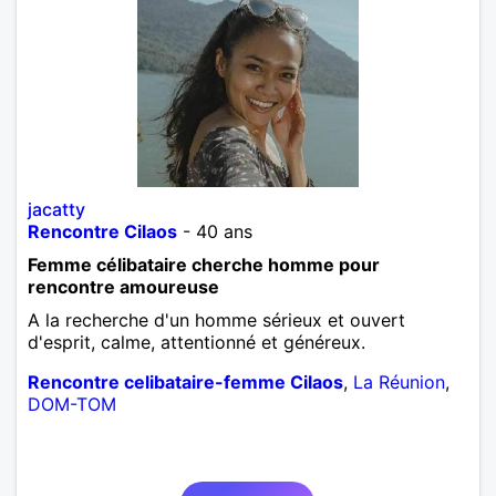
jacatty
Rencontre Cilaos
- 40 ans
Femme célibataire cherche homme pour
rencontre amoureuse
A la recherche d'un homme sérieux et ouvert
d'esprit, calme, attentionné et généreux.
Rencontre celibataire-femme Cilaos
,
La Réunion
,
DOM-TOM