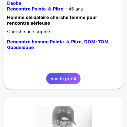
Deoba
Rencontre Pointe-à-Pitre
- 45 ans
Homme célibataire cherche femme pour
rencontre sérieuse
Cherche une copine
Rencontre homme Pointe-à-Pitre
,
DOM-TOM
,
Guadeloupe
Voir le profil