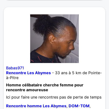
Babas971
Rencontre Les Abymes
- 33 ans à 5 km de Pointe-
à-Pitre
Homme célibataire cherche femme pour
rencontre amoureuse
Ici pour faire une rencontres pas de perte de temps
Rencontre homme Les Abymes
,
DOM-TOM
,