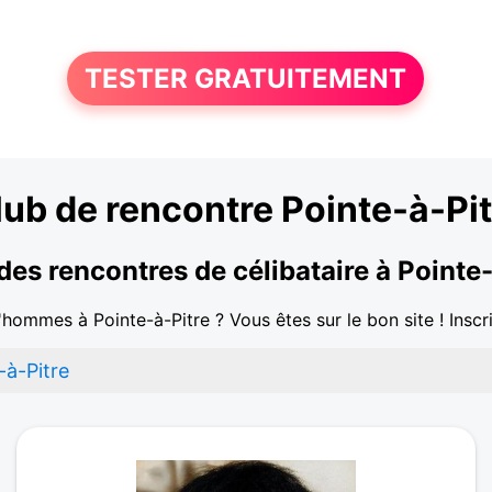
TESTER GRATUITEMENT
lub de rencontre Pointe-à-Pit
des rencontres de célibataire à Pointe
ommes à Pointe-à-Pitre ? Vous êtes sur le bon site ! Inscri
-à-Pitre