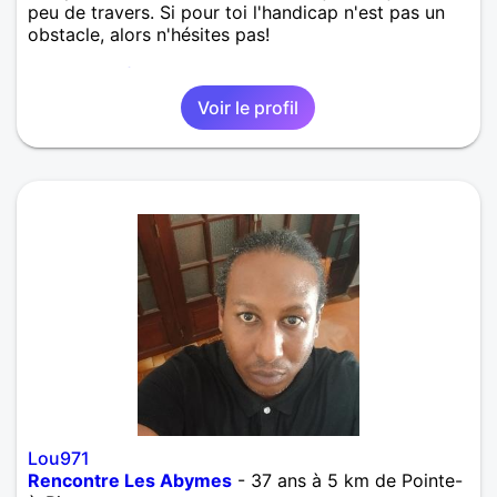
peu de travers. Si pour toi l'handicap n'est pas un
obstacle, alors n'hésites pas!
Rencontre femme Les Abymes
,
DOM-TOM
,
Guadeloupe
Voir le profil
Lou971
Rencontre Les Abymes
- 37 ans à 5 km de Pointe-