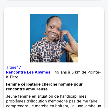
Titine47
Rencontre Les Abymes
- 49 ans à 5 km de Pointe-
à-Pitre
Femme célibataire cherche homme pour
rencontre amoureuse
Jeune femme en situation de handicap, mes
problèmes d'élocution n'empêche pas de me faire
comprendre Je marche en boitant, j'ai une jambe un