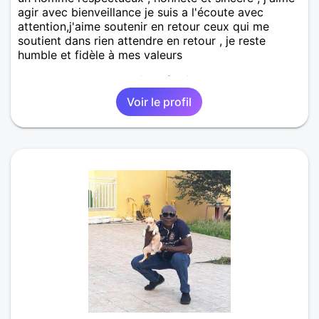
agir avec bienveillance je suis a l'écoute avec
attention,j'aime soutenir en retour ceux qui me
soutient dans rien attendre en retour , je reste
humble et fidèle à mes valeurs
Rencontre homme Pointe-à-Pitre
,
DOM-TOM
,
Guadeloupe
Voir le profil