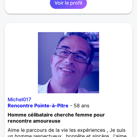
Voir le profil
Michel017
Rencontre Pointe-à-Pitre
- 58 ans
Homme célibataire cherche femme pour
rencontre amoureuse
Aime le parcours de la vie les expériences , Je suis
un homme respectueux , honnête et sincère , j'aime