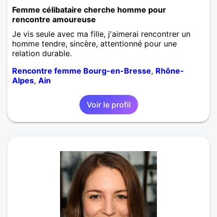
Femme célibataire cherche homme pour
rencontre amoureuse
Je vis seule avec ma fille, j'aimerai rencontrer un
homme tendre, sincère, attentionné pour une
relation durable.
Rencontre femme Bourg-en-Bresse
,
Rhône-
Alpes
,
Ain
Voir le profil