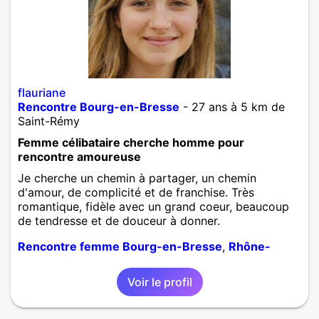
flauriane
Rencontre Bourg-en-Bresse
- 27 ans à 5 km de
Saint-Rémy
Femme célibataire cherche homme pour
rencontre amoureuse
Je cherche un chemin à partager, un chemin
d'amour, de complicité et de franchise. Très
romantique, fidèle avec un grand coeur, beaucoup
de tendresse et de douceur à donner.
Rencontre femme Bourg-en-Bresse
,
Rhône-
Alpes
,
Ain
Voir le profil