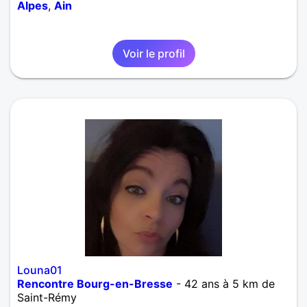
Alpes
,
Ain
Voir le profil
Louna01
Rencontre Bourg-en-Bresse
- 42 ans à 5 km de
Saint-Rémy