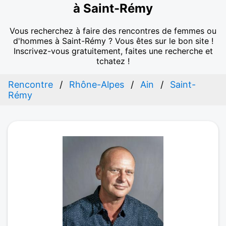
à Saint-Rémy
Vous recherchez à faire des rencontres de femmes ou
d'hommes à Saint-Rémy ? Vous êtes sur le bon site !
Inscrivez-vous gratuitement, faites une recherche et
tchatez !
Rencontre
Rhône-Alpes
Ain
Saint-
Rémy