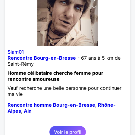
Siam01
Rencontre Bourg-en-Bresse
- 67 ans à 5 km de
Saint-Rémy
Homme célibataire cherche femme pour
rencontre amoureuse
Veuf recherche une belle personne pour continuer
ma vie
Rencontre homme Bourg-en-Bresse
,
Rhône-
Alpes
,
Ain
Voir le profil