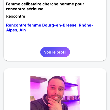
Femme célibataire cherche homme pour
rencontre sérieuse
Rencontre
Rencontre femme Bourg-en-Bresse
,
Rhône-
Alpes
,
Ain
Voir le profil