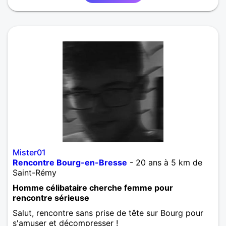
Mister01
Rencontre Bourg-en-Bresse
- 20 ans à 5 km de
Saint-Rémy
Homme célibataire cherche femme pour
rencontre sérieuse
Salut, rencontre sans prise de tête sur Bourg pour
s'amuser et décompresser !