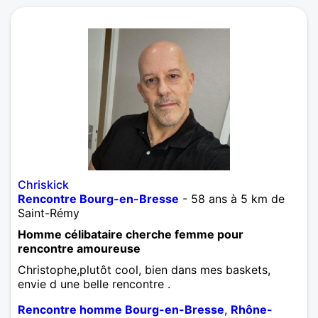
Chriskick
Rencontre Bourg-en-Bresse
- 58 ans à 5 km de
Saint-Rémy
Homme célibataire cherche femme pour
rencontre amoureuse
Christophe,plutôt cool, bien dans mes baskets,
envie d une belle rencontre .
Rencontre homme Bourg-en-Bresse
,
Rhône-