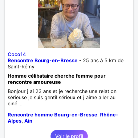
personnes qui aiment sourire, rire, les personnes
positives qui aiment la vie sont en tout cas les
bienvenues. N hésitez pas à m'écrire, je vous
répondrais dans tous les cas avec plaisir :) “Ce sont
les petits détails qui nous fait tomber amoureux »
Rencontre homme Saint-Rémy
,
Rhône-Alpes
,
Ain
Coco14
Rencontre Bourg-en-Bresse
- 25 ans à 5 km de
Saint-Rémy
Homme célibataire cherche femme pour
rencontre amoureuse
Bonjour j ai 23 ans et je recherche une relation
sérieuse je suis gentil sérieux et j aime aller au
ciné....
Rencontre homme Bourg-en-Bresse
,
Rhône-
Alpes
,
Ain
Voir le profil