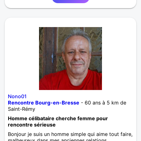
Nono01
Rencontre Bourg-en-Bresse
- 60 ans à 5 km de
Saint-Rémy
Homme célibataire cherche femme pour
rencontre sérieuse
Bonjour je suis un homme simple qui aime tout faire,
malheureux dans mes anciennes relations