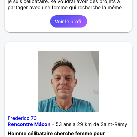
je suis célibataire. Ke voudrai avoir des projets à
partager avec une femme qui recherche la même
chose ? Alors si vous êtes cette femme contactez
moi ?
Voir le profil
Rencontre homme Mâcon
,
Saône-et-Loire
,
Bourgogne
Frederico 73
Rencontre Mâcon
- 53 ans à 29 km de Saint-Rémy
Homme célibataire cherche femme pour