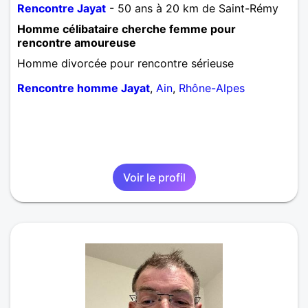
Rencontre Jayat
- 50 ans à 20 km de Saint-Rémy
Homme célibataire cherche femme pour
rencontre amoureuse
Homme divorcée pour rencontre sérieuse
Rencontre homme Jayat
,
Ain
,
Rhône-Alpes
Voir le profil