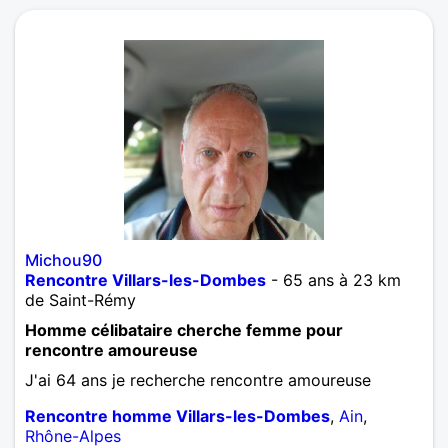
Michou90
Rencontre Villars-les-Dombes
- 65 ans à 23 km
de Saint-Rémy
Homme célibataire cherche femme pour
rencontre amoureuse
J'ai 64 ans je recherche rencontre amoureuse
Rencontre homme Villars-les-Dombes
,
Ain
,
Rhône-Alpes