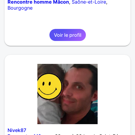
Rencontre homme Mâcon
,
Saône-et-Loire
,
Bourgogne
Voir le profil
Nivek87