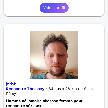
Voir le profil
jorisb
Rencontre Thoissey
- 34 ans à 28 km de Saint-
Rémy
Homme célibataire cherche femme pour
rencontre sérieuse