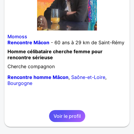
Momoss
Rencontre Mâcon
- 60 ans à 29 km de Saint-Rémy
Homme célibataire cherche femme pour
rencontre sérieuse
Cherche compagnon
Rencontre homme Mâcon
,
Saône-et-Loire
,
Bourgogne
Voir le profil