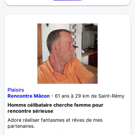
Plaisirs
Rencontre Mâcon
- 61 ans à 29 km de Saint-Rémy
Homme célibataire cherche femme pour
rencontre sérieuse
Adore réaliser fantasmes et rêves de mes
partenaires.