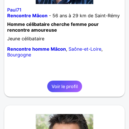
Paul71
Rencontre Mâcon
- 56 ans à 29 km de Saint-Rémy
Homme célibataire cherche femme pour
rencontre amoureuse
Jeune célibataire
Rencontre homme Mâcon
,
Saône-et-Loire
,
Bourgogne
Voir le profil