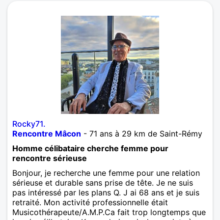
Rocky71.
Rencontre Mâcon
- 71 ans à 29 km de Saint-Rémy
Homme célibataire cherche femme pour
rencontre sérieuse
Bonjour, je recherche une femme pour une relation
sérieuse et durable sans prise de tête. Je ne suis
pas intéressé par les plans Q. J ai 68 ans et je suis
retraité. Mon activité professionnelle était
Musicothérapeute/A.M.P.Ca fait trop longtemps que