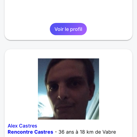
Voir le profil
Alex Castres
Rencontre Castres
- 36 ans à 18 km de Vabre