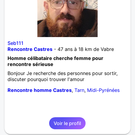
Seb111
Rencontre Castres
- 47 ans à 18 km de Vabre
Homme célibataire cherche femme pour
rencontre sérieuse
Bonjour Je recherche des personnes pour sortir,
discuter pourquoi trouver l'amour
Rencontre homme Castres
,
Tarn
,
Midi-Pyrénées
Voir le profil