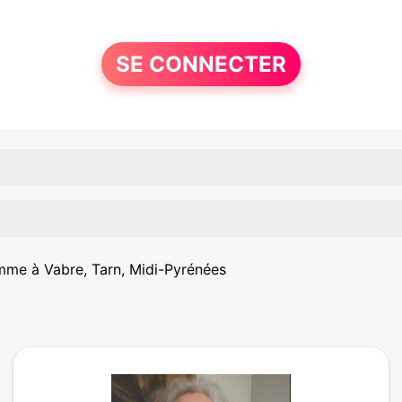
SE CONNECTER
mme à Vabre, Tarn, Midi-Pyrénées