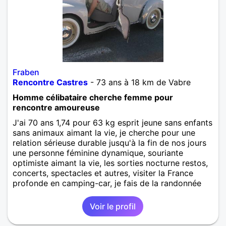
Fraben
Rencontre Castres
- 73 ans à 18 km de Vabre
Homme célibataire cherche femme pour
rencontre amoureuse
J'ai 70 ans 1,74 pour 63 kg esprit jeune sans enfants
sans animaux aimant la vie, je cherche pour une
relation sérieuse durable jusqu'à la fin de nos jours
une personne féminine dynamique, souriante
optimiste aimant la vie, les sorties nocturne restos,
concerts, spectacles et autres, visiter la France
profonde en camping-car, je fais de la randonnée
pédestre, de la marche nordique
Voir le profil
Rencontre homme Castres
,
Tarn
,
Midi-Pyrénées