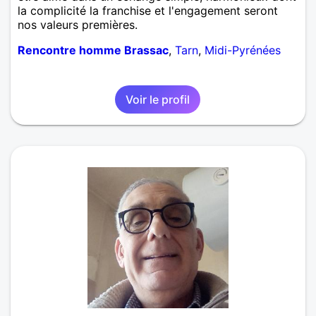
la complicité la franchise et l'engagement seront
nos valeurs premières.
Rencontre homme Brassac
,
Tarn
,
Midi-Pyrénées
Voir le profil