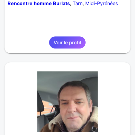
Rencontre homme Burlats
,
Tarn
,
Midi-Pyrénées
Voir le profil