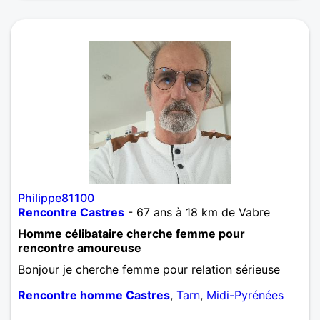
Philippe81100
Rencontre Castres
- 67 ans à 18 km de Vabre
Homme célibataire cherche femme pour
rencontre amoureuse
Bonjour je cherche femme pour relation sérieuse
Rencontre homme Castres
,
Tarn
,
Midi-Pyrénées