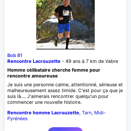
Bob 81
Rencontre Lacrouzette
- 49 ans à 7 km de Vabre
Homme célibataire cherche femme pour
rencontre amoureuse
Je suis une personne calme, attentionné, sérieuse et
malheureusement assez timide. C'est pour ça que je
suis là.... J'aimerais rencontrer quelqu'un pour
commencer une nouvelle histoire.
Rencontre homme Lacrouzette
,
Tarn
,
Midi-
Pyrénées