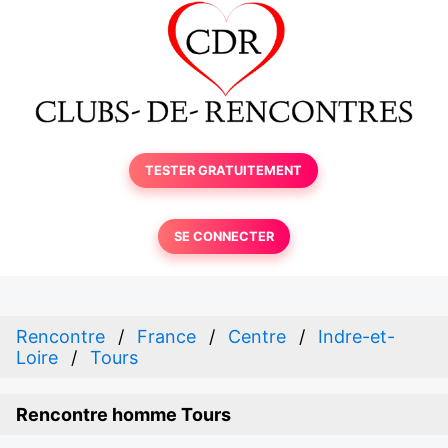
TESTER GRATUITEMENT
SE CONNECTER
Rencontre
France
Centre
Indre-et-
Loire
Tours
Rencontre homme Tours