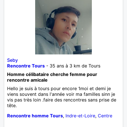
Seby
Rencontre Tours
- 35 ans à 3 km de Tours
Homme célibataire cherche femme pour
rencontre amicale
Hello je suis à tours pour encore 1moi et demi je
viens souvent dans l'année voir ma familles sinn je
vis pas très loin .faire des rencontres sans prise de
tête.
Rencontre homme Tours
,
Indre-et-Loire
,
Centre