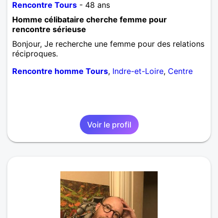
Rencontre Tours
- 48 ans
Homme célibataire cherche femme pour
rencontre sérieuse
Bonjour, Je recherche une femme pour des relations
réciproques.
Rencontre homme Tours
,
Indre-et-Loire
,
Centre
Voir le profil