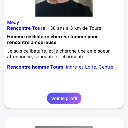
Medy
Rencontre Tours
- 38 ans à 3 km de Tours
Homme célibataire cherche femme pour
rencontre amoureuse
Je suis celibataire, et je cherche une ame soeur
attentionne, souriante et charmante.
Rencontre homme Tours
,
Indre-et-Loire
,
Centre
Voir le profil