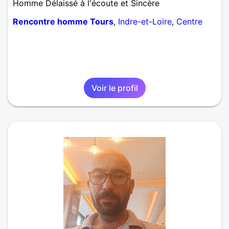
Homme Délaissé à l'écoute et Sincère
Rencontre homme Tours
,
Indre-et-Loire
,
Centre
Voir le profil