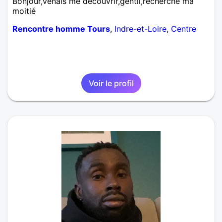
Bonjour,venais me découvrir,gentil,recherche ma
moitié
Rencontre homme Tours
,
Indre-et-Loire
,
Centre
Voir le profil