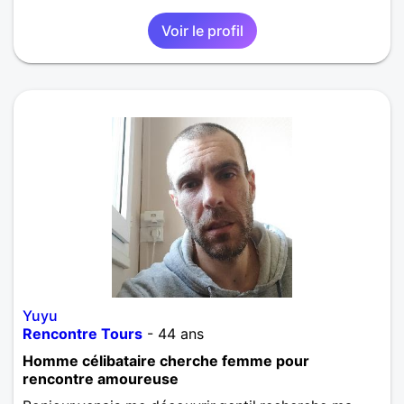
Voir le profil
Yuyu
Rencontre Tours
- 44 ans
Homme célibataire cherche femme pour
rencontre amoureuse