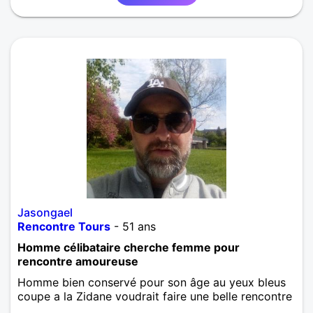
Jasongael
Rencontre Tours
- 51 ans
Homme célibataire cherche femme pour
rencontre amoureuse
Homme bien conservé pour son âge au yeux bleus
coupe a la Zidane voudrait faire une belle rencontre