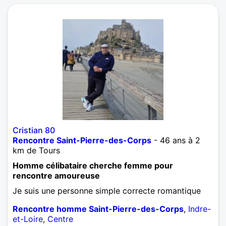
Cristian 80
Rencontre Saint-Pierre-des-Corps
- 46 ans à 2
km de Tours
Homme célibataire cherche femme pour
rencontre amoureuse
Je suis une personne simple correcte romantique
Rencontre homme Saint-Pierre-des-Corps
,
Indre-
et-Loire
,
Centre