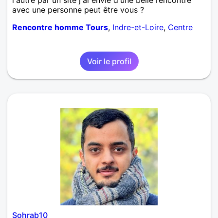
l'autre par un site j'ai envie d'une belle rencontre
avec une personne peut être vous ?
Rencontre homme Tours
,
Indre-et-Loire
,
Centre
Voir le profil
Sohrab10