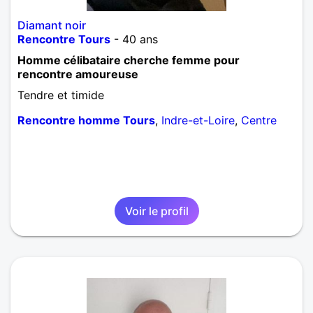
Diamant noir
Rencontre Tours
- 40 ans
Homme célibataire cherche femme pour
rencontre amoureuse
Tendre et timide
Rencontre homme Tours
,
Indre-et-Loire
,
Centre
Voir le profil