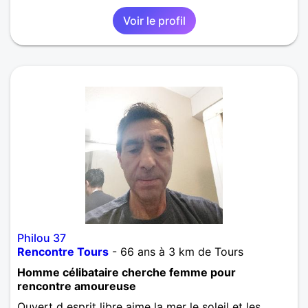
Voir le profil
Philou 37
Rencontre Tours
- 66 ans à 3 km de Tours
Homme célibataire cherche femme pour
rencontre amoureuse
Ouvert d esprit libre aime la mer le soleil et les