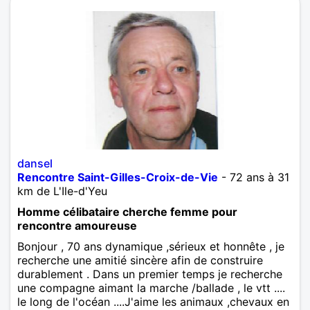
dansel
Rencontre Saint-Gilles-Croix-de-Vie
- 72 ans à 31
km de L'Ile-d'Yeu
Homme célibataire cherche femme pour
rencontre amoureuse
Bonjour , 70 ans dynamique ,sérieux et honnête , je
recherche une amitié sincère afin de construire
durablement . Dans un premier temps je recherche
une compagne aimant la marche /ballade , le vtt ....
le long de l'océan ....J'aime les animaux ,chevaux en