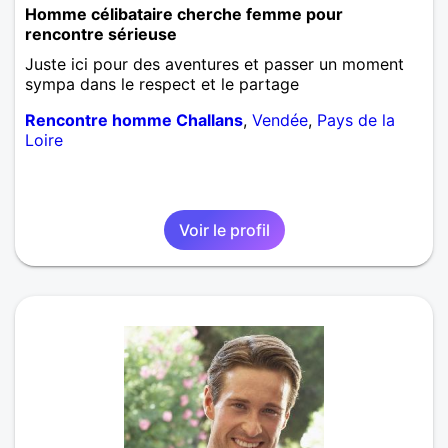
Homme célibataire cherche femme pour
rencontre sérieuse
Juste ici pour des aventures et passer un moment
sympa dans le respect et le partage
Rencontre homme Challans
,
Vendée
,
Pays de la
Loire
Voir le profil