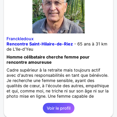
Franckledoux
Rencontre Saint-Hilaire-de-Riez
- 65 ans à 31 km
de L'Ile-d'Yeu
Homme célibataire cherche femme pour
rencontre amoureuse
Cadre supérieur à la retraite mais toujours actif
avec d'autres responsabilités en tant que bénévole.
Je recherche une femme sensible, ayant des
qualités de cœur, à l'écoute des autres, empathique
et qui, comme moi, ne triche ni sur son âge ni sur la
photo mise en ligne. Une femme capable de
dépasser l'anonymat de ce site pour accepter une
communication téléphonique, un rdv café, sans
Voir le profil
craindre quoi que ce soit avec un profil comme le