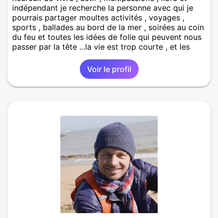
indépendant je recherche la personne avec qui je
pourrais partager moultes activités , voyages ,
sports , ballades au bord de la mer , soirées au coin
du feu et toutes les idées de folie qui peuvent nous
passer par la tête ...la vie est trop courte , et les
bons moments sont encore meilleurs si ils sont
partagés .. donc une personne positive , plutôt
Voir le profil
sportive ou active , toujours partante , pas
compliquée , capable de comprendre l'humour de
second degré et de s'adapter comme moi aux gens
et situations diverses...
Rencontre homme Noirmoutier-en-l'Ile
,
Vendée
,
Pays de la Loire