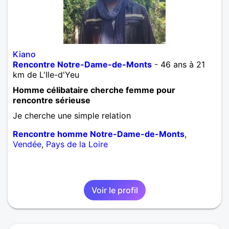
Kiano
Rencontre Notre-Dame-de-Monts
- 46 ans à 21
km de L'Ile-d'Yeu
Homme célibataire cherche femme pour
rencontre sérieuse
Je cherche une simple relation
Rencontre homme Notre-Dame-de-Monts
,
Vendée
,
Pays de la Loire
Voir le profil