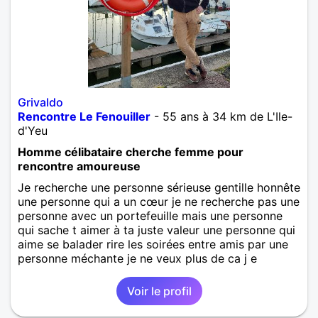
Grivaldo
Rencontre Le Fenouiller
- 55 ans à 34 km de L'Ile-
d'Yeu
Homme célibataire cherche femme pour
rencontre amoureuse
Je recherche une personne sérieuse gentille honnête
une personne qui a un cœur je ne recherche pas une
personne avec un portefeuille mais une personne
qui sache t aimer à ta juste valeur une personne qui
aime se balader rire les soirées entre amis par une
personne méchante je ne veux plus de ca j e
recherche personne respectueuse qui sache m
aimer d un amour sincère et moi de même j aime le
Voir le profil
sport les balades les spectacles les concerts partir
en vacances en montagne je vous répondrai avec