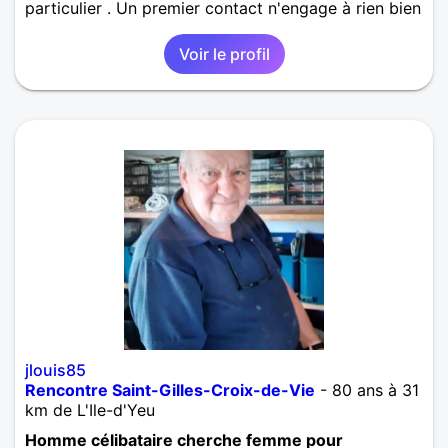
particulier . Un premier contact n'engage à rien bien
sur
Voir le profil
Rencontre homme Saint-Gilles-Croix-de-Vie
,
Vendée
,
Pays de la Loire
jlouis85
Rencontre Saint-Gilles-Croix-de-Vie
- 80 ans à 31
km de L'Ile-d'Yeu
Homme célibataire cherche femme pour