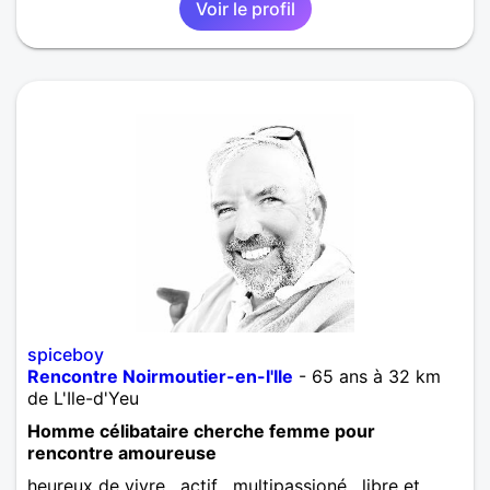
Voir le profil
spiceboy
Rencontre Noirmoutier-en-l'Ile
- 65 ans à 32 km
de L'Ile-d'Yeu
Homme célibataire cherche femme pour
rencontre amoureuse
heureux de vivre , actif , multipassioné , libre et