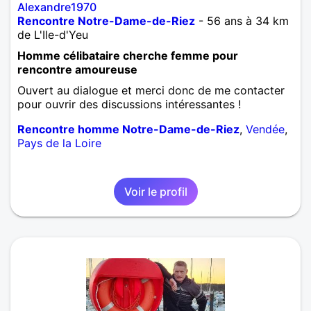
Alexandre1970
Rencontre Notre-Dame-de-Riez
- 56 ans à 34 km
de L'Ile-d'Yeu
Homme célibataire cherche femme pour
rencontre amoureuse
Ouvert au dialogue et merci donc de me contacter
pour ouvrir des discussions intéressantes !
Rencontre homme Notre-Dame-de-Riez
,
Vendée
,
Pays de la Loire
Voir le profil