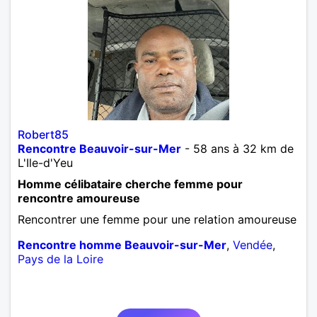
Robert85
Rencontre Beauvoir-sur-Mer
- 58 ans à 32 km de
L'Ile-d'Yeu
Homme célibataire cherche femme pour
rencontre amoureuse
Rencontrer une femme pour une relation amoureuse
Rencontre homme Beauvoir-sur-Mer
,
Vendée
,
Pays de la Loire