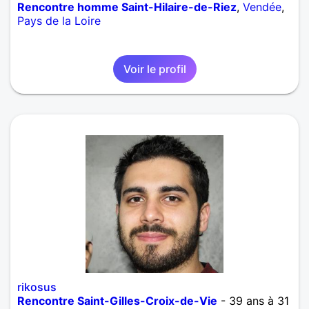
Rencontre homme Saint-Hilaire-de-Riez
,
Vendée
,
Pays de la Loire
Voir le profil
rikosus
Rencontre Saint-Gilles-Croix-de-Vie
- 39 ans à 31