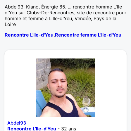
Abdel93, Kiano, Énergie 85, ... rencontre homme L'Ile-
d'Yeu sur Clubs-De-Rencontres, site de rencontre pour
homme et femme à L'Ile-d'Yeu, Vendée, Pays de la
Loire
Rencontre L'Ile-d'Yeu
,
Rencontre femme L'Ile-d'Yeu
Abdel93
Rencontre L'Ile-d'Yeu
- 32 ans