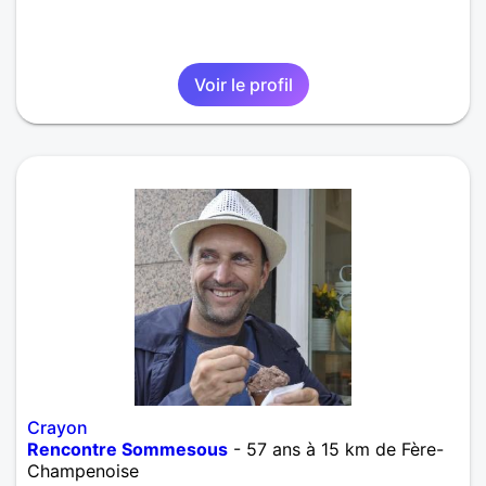
Voir le profil
Crayon
Rencontre Sommesous
- 57 ans à 15 km de Fère-
Champenoise