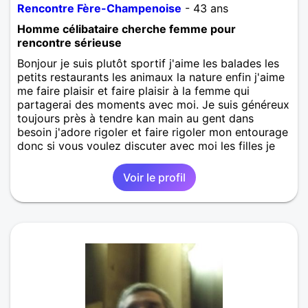
Rencontre Fère-Champenoise
- 43 ans
Homme célibataire cherche femme pour
rencontre sérieuse
Bonjour je suis plutôt sportif j'aime les balades les
petits restaurants les animaux la nature enfin j'aime
me faire plaisir et faire plaisir à la femme qui
partagerai des moments avec moi. Je suis généreux
toujours près à tendre kan main au gent dans
besoin j'adore rigoler et faire rigoler mon entourage
donc si vous voulez discuter avec moi les filles je
vous attends
Voir le profil
Rencontre homme Fère-Champenoise
,
Marne
,
Champagne-Ardenne