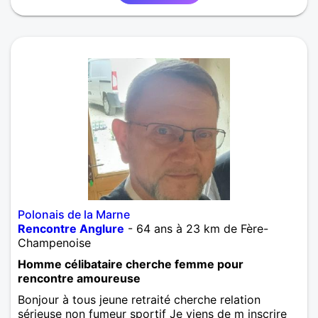
Polonais de la Marne
Rencontre Anglure
- 64 ans à 23 km de Fère-
Champenoise
Homme célibataire cherche femme pour
rencontre amoureuse
Bonjour à tous jeune retraité cherche relation
sérieuse non fumeur sportif Je viens de m inscrire