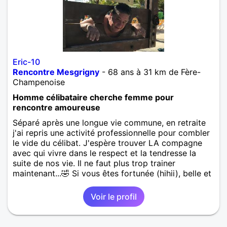
Eric-10
Rencontre Mesgrigny
- 68 ans à 31 km de Fère-
Champenoise
Homme célibataire cherche femme pour
rencontre amoureuse
Séparé après une longue vie commune, en retraite
j'ai repris une activité professionnelle pour combler
le vide du célibat. J'espère trouver LA compagne
avec qui vivre dans le respect et la tendresse la
suite de nos vie. Il ne faut plus trop trainer
maintenant...🤣 Si vous êtes fortunée (hihii), belle et
en bonne santé, n'hésitez pas à me contacter ...
Voir le profil
Rencontre homme Mesgrigny
,
Aube
,
Champagne-
Ardenne