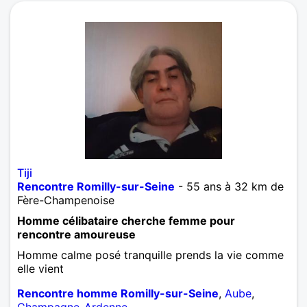
Tiji
Rencontre Romilly-sur-Seine
- 55 ans à 32 km de
Fère-Champenoise
Homme célibataire cherche femme pour
rencontre amoureuse
Homme calme posé tranquille prends la vie comme
elle vient
Rencontre homme Romilly-sur-Seine
,
Aube
,