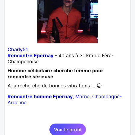
Charly51
Rencontre Epernay
- 40 ans à 31 km de Fère-
Champenoise
Homme célibataire cherche femme pour
rencontre sérieuse
A la recherche de bonnes vibrations … 😉
Rencontre homme Epernay
,
Marne
,
Champagne-
Ardenne
Voir le profil