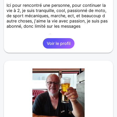
Ici pour rencontré une personne, pour continuer la
vie à 2, je suis tranquille, cool, passionné de moto,
de sport mécaniques, marche, ect, et beaucoup d
autre choses, j'aime la vie avec passion, je suis pas
abonné, donc limité sur les messages
Rencontre homme Sézanne
,
Marne
,
Champagne-
Ardenne
Voir le profil