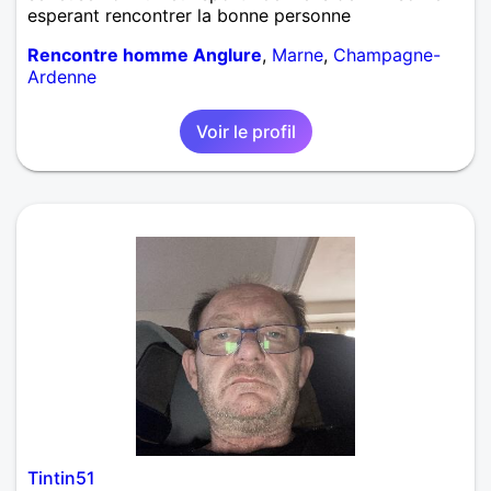
esperant rencontrer la bonne personne
Rencontre homme Anglure
,
Marne
,
Champagne-
Ardenne
Voir le profil
Tintin51