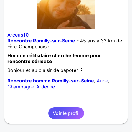
Arceus10
Rencontre Romilly-sur-Seine
- 45 ans à 32 km de
Fère-Champenoise
Homme célibataire cherche femme pour
rencontre sérieuse
Bonjour et au plaisir de papoter 🌹
Rencontre homme Romilly-sur-Seine
,
Aube
,
Champagne-Ardenne
Voir le profil