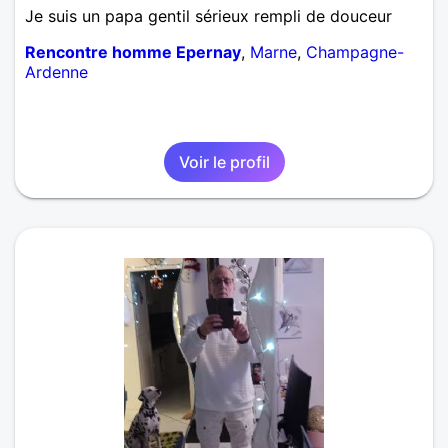
Je suis un papa gentil sérieux rempli de douceur
Rencontre homme Epernay
,
Marne
,
Champagne-
Ardenne
Voir le profil