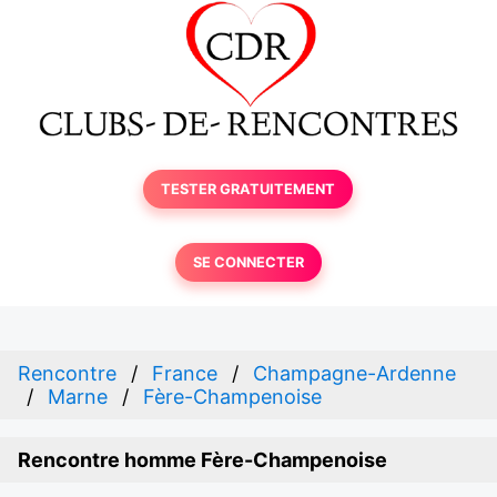
TESTER GRATUITEMENT
SE CONNECTER
Rencontre
France
Champagne-Ardenne
Marne
Fère-Champenoise
Rencontre homme Fère-Champenoise