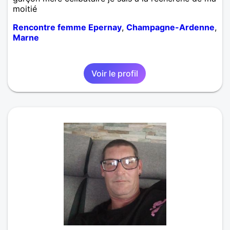
moitié
Rencontre femme Epernay
,
Champagne-Ardenne
,
Marne
Voir le profil