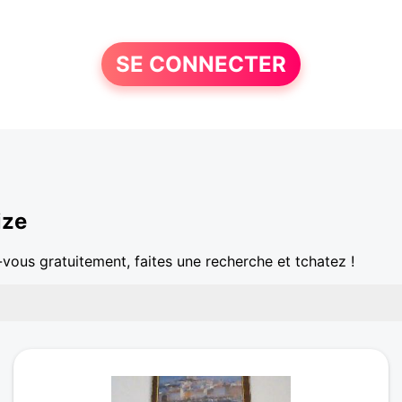
SE CONNECTER
ize
vous gratuitement, faites une recherche et tchatez !