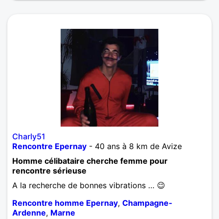
Charly51
Rencontre Epernay
- 40 ans à 8 km de Avize
Homme célibataire cherche femme pour
rencontre sérieuse
A la recherche de bonnes vibrations … 😉
Rencontre homme Epernay
,
Champagne-
Ardenne
,
Marne