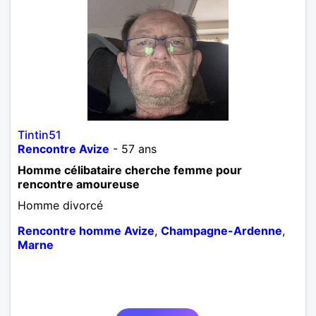
Tintin51
Rencontre Avize
- 57 ans
Homme célibataire cherche femme pour
rencontre amoureuse
Homme divorcé
Rencontre homme Avize
,
Champagne-Ardenne
,
Marne