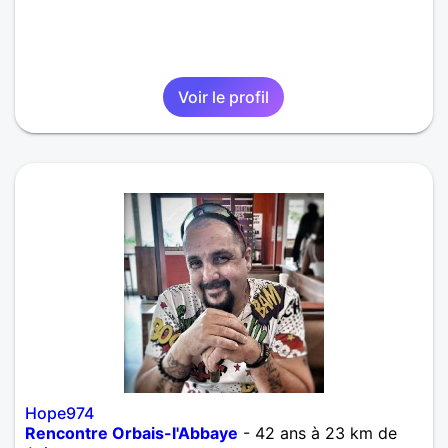
Voir le profil
Hope974
Rencontre Orbais-l'Abbaye
- 42 ans à 23 km de