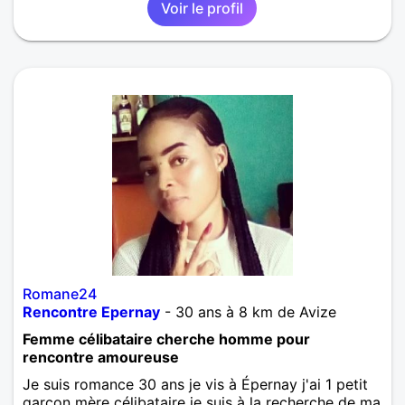
Voir le profil
Romane24
Rencontre Epernay
- 30 ans à 8 km de Avize
Femme célibataire cherche homme pour
rencontre amoureuse
Je suis romance 30 ans je vis à Épernay j'ai 1 petit
garçon mère célibataire je suis à la recherche de ma