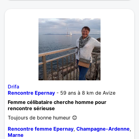
Drifa
Rencontre Epernay
- 59 ans à 8 km de Avize
Femme célibataire cherche homme pour
rencontre sérieuse
Toujours de bonne humeur 😊
Rencontre femme Epernay
,
Champagne-Ardenne
,
Marne