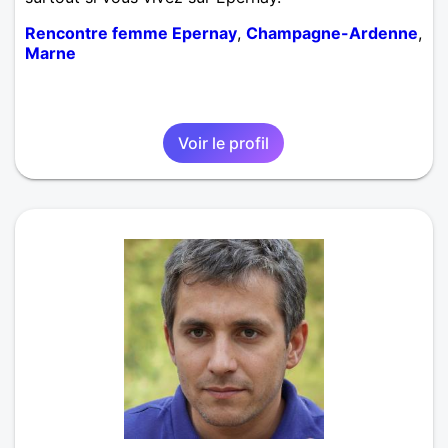
Rencontre femme Epernay
,
Champagne-Ardenne
,
Marne
Voir le profil