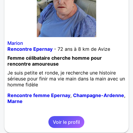
Marion
Rencontre Epernay
- 72 ans à 8 km de Avize
Femme célibataire cherche homme pour
rencontre amoureuse
Je suis petite et ronde, je recherche une histoire
sérieuse pour finir ma vie main dans la main avec un
homme fidèle
Rencontre femme Epernay
,
Champagne-Ardenne
,
Marne
Voir le profil