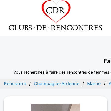
Fa
Vous recherchez à faire des rencontres de femmes ou
Rencontre
Champagne-Ardenne
Marne
A