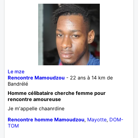
Le mze
Rencontre Mamoudzou
- 22 ans à 14 km de
Bandrélé
Homme célibataire cherche femme pour
rencontre amoureuse
Je m'appelle chaanrdine
Rencontre homme Mamoudzou
,
Mayotte
,
DOM-
TOM