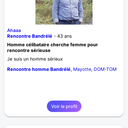
Ahaaa
Rencontre Bandrélé
- 43 ans
Homme célibataire cherche femme pour
rencontre sérieuse
Je suis un homme sérieux
Rencontre homme Bandrélé
,
Mayotte
,
DOM-TOM
Voir le profil