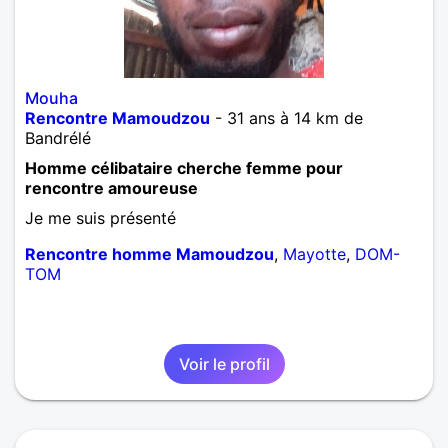
Mouha
Rencontre Mamoudzou
- 31 ans à 14 km de
Bandrélé
Homme célibataire cherche femme pour
rencontre amoureuse
Je me suis présenté
Rencontre homme Mamoudzou
,
Mayotte
,
DOM-
TOM
Voir le profil