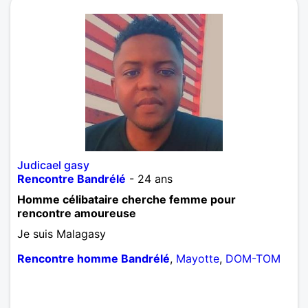
Judicael gasy
Rencontre Bandrélé
- 24 ans
Homme célibataire cherche femme pour
rencontre amoureuse
Je suis Malagasy
Rencontre homme Bandrélé
,
Mayotte
,
DOM-TOM