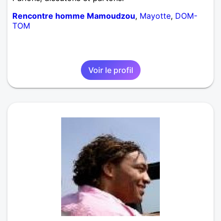
Rencontre homme Mamoudzou
,
Mayotte
,
DOM-
TOM
Voir le profil