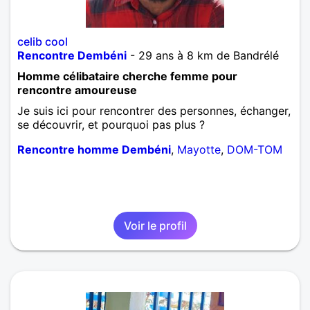
celib cool
Rencontre Dembéni
- 29 ans à 8 km de Bandrélé
Homme célibataire cherche femme pour
rencontre amoureuse
Je suis ici pour rencontrer des personnes, échanger,
se découvrir, et pourquoi pas plus ?
Rencontre homme Dembéni
,
Mayotte
,
DOM-TOM
Voir le profil