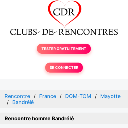
TESTER GRATUITEMENT
SE CONNECTER
Rencontre
France
DOM-TOM
Mayotte
Bandrélé
Rencontre homme Bandrélé