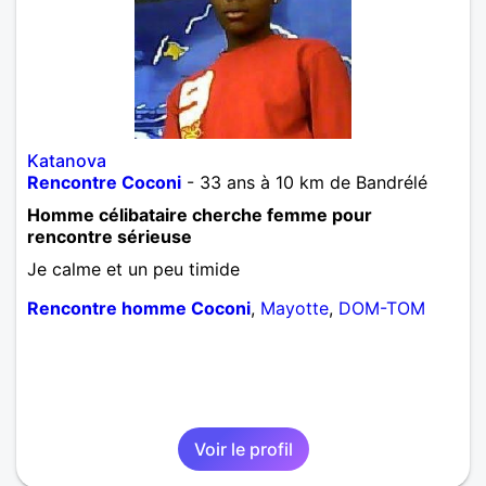
Katanova
Rencontre Coconi
- 33 ans à 10 km de Bandrélé
Homme célibataire cherche femme pour
rencontre sérieuse
Je calme et un peu timide
Rencontre homme Coconi
,
Mayotte
,
DOM-TOM
Voir le profil