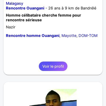
Malagasy
Rencontre Ouangani
- 26 ans à 9 km de Bandrélé
Homme célibataire cherche femme pour
rencontre sérieuse
Nazir
Rencontre homme Ouangani
,
Mayotte
,
DOM-TOM
Voir le profil