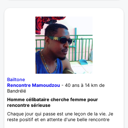
Bailtone
Rencontre Mamoudzou
- 40 ans à 14 km de
Bandrélé
Homme célibataire cherche femme pour
rencontre sérieuse
Chaque jour qui passe est une leçon de la vie. Je
reste positif et en attente d'une belle rencontre