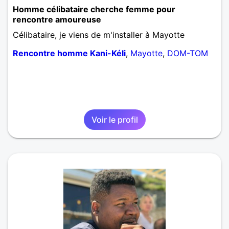
Homme célibataire cherche femme pour
rencontre amoureuse
Célibataire, je viens de m'installer à Mayotte
Rencontre homme Kani-Kéli
,
Mayotte
,
DOM-TOM
Voir le profil