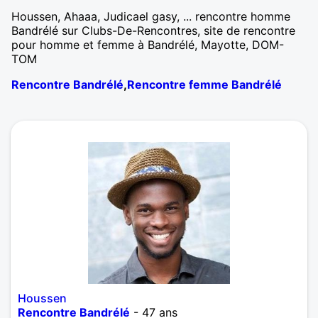
Houssen, Ahaaa, Judicael gasy, ... rencontre homme
Bandrélé sur Clubs-De-Rencontres, site de rencontre
pour homme et femme à Bandrélé, Mayotte, DOM-
TOM
Rencontre Bandrélé
,
Rencontre femme Bandrélé
Houssen
Rencontre Bandrélé
- 47 ans