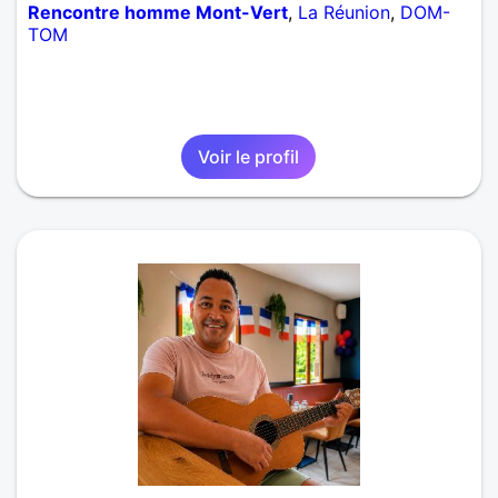
Rencontre homme Mont-Vert
,
La Réunion
,
DOM-
TOM
Voir le profil