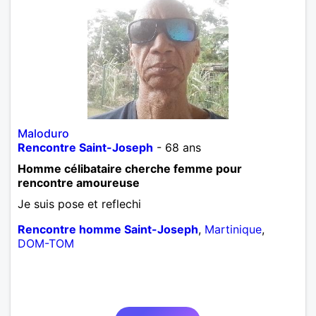
Maloduro
Rencontre Saint-Joseph
- 68 ans
Homme célibataire cherche femme pour
rencontre amoureuse
Je suis pose et reflechi
Rencontre homme Saint-Joseph
,
Martinique
,
DOM-TOM