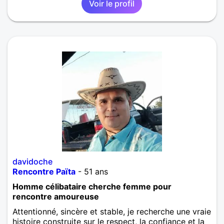
Voir le profil
davidoche
Rencontre Païta
- 51 ans
Homme célibataire cherche femme pour
rencontre amoureuse
Attentionné, sincère et stable, je recherche une vraie
histoire construite sur le respect, la confiance et la