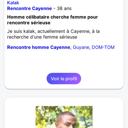
Kalak
Rencontre Cayenne
- 38 ans
Homme célibataire cherche femme pour
rencontre sérieuse
Je suis kalak, actuellement à Cayenne, à la
recherche d'une femme sérieuse
Rencontre homme Cayenne
,
Guyane
,
DOM-TOM
Voir le profil