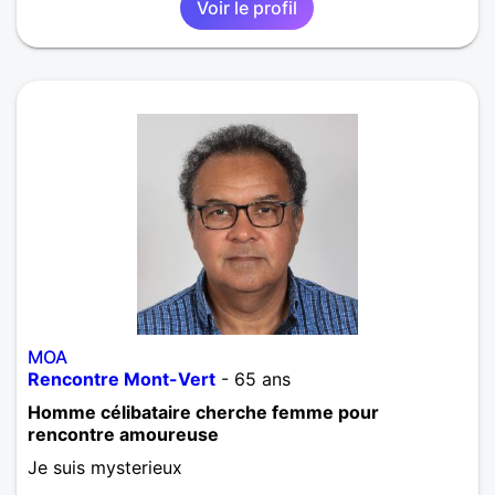
Voir le profil
MOA
Rencontre Mont-Vert
- 65 ans
Homme célibataire cherche femme pour
rencontre amoureuse
Je suis mysterieux