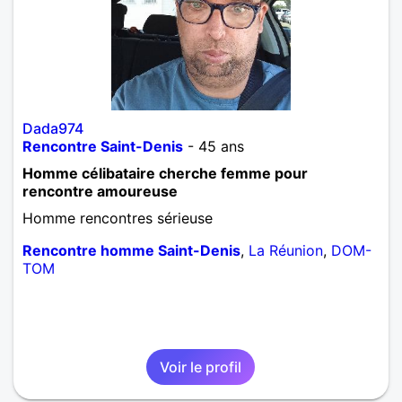
Dada974
Rencontre Saint-Denis
- 45 ans
Homme célibataire cherche femme pour
rencontre amoureuse
Homme rencontres sérieuse
Rencontre homme Saint-Denis
,
La Réunion
,
DOM-
TOM
Voir le profil