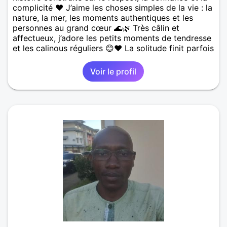
complicité ❤️ J’aime les choses simples de la vie : la
nature, la mer, les moments authentiques et les
personnes au grand cœur 🌊🌿 Très câlin et
affectueux, j’adore les petits moments de tendresse
et les calinous réguliers 😊❤️ La solitude finit parfois
par peser, alors si tu es en Nouvelle-Calédonie et
que tu crois encore à un amour vrai, prenons le
Voir le profil
temps de discuter… et laissons l’avenir nous guider
🌹
Rencontre homme Païta
,
Nouvelle-Calédonie
,
DOM-TOM