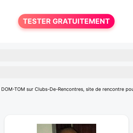
TESTER GRATUITEMENT
mme DOM-TOM sur Clubs-De-Rencontres, site de rencontre 