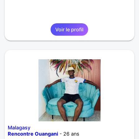
Voir le profil
Malagasy
Rencontre Ouangani
- 26 ans