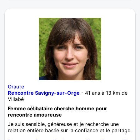
Oraure
Rencontre Savigny-sur-Orge
- 41 ans à 13 km de
Villabé
Femme célibataire cherche homme pour
rencontre amoureuse
Je suis sensible, généreuse et je recherche une
relation entière basée sur la confiance et le partage.