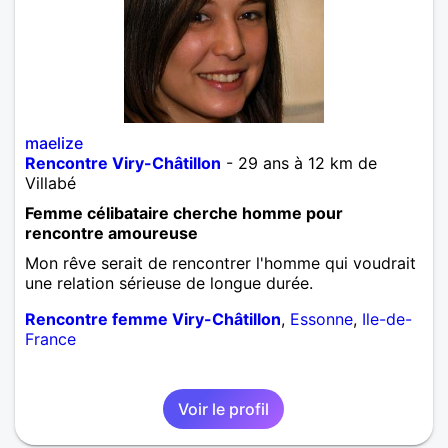
maelize
Rencontre Viry-Châtillon
- 29 ans à 12 km de
Villabé
Femme célibataire cherche homme pour
rencontre amoureuse
Mon rêve serait de rencontrer l'homme qui voudrait
une relation sérieuse de longue durée.
Rencontre femme Viry-Châtillon
,
Essonne
,
Ile-de-
France
Voir le profil