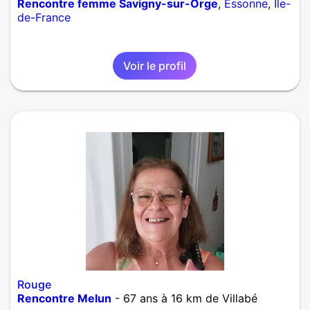
Rencontre femme Savigny-sur-Orge
,
Essonne
,
Ile-
de-France
Voir le profil
Rouge
Rencontre Melun
- 67 ans à 16 km de Villabé