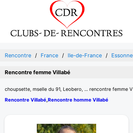
Rencontre
France
Ile-de-France
Essonne
Rencontre femme Villabé
choupsette, mselle du 91, Leobero, ... rencontre femme 
Rencontre Villabé
,
Rencontre homme Villabé