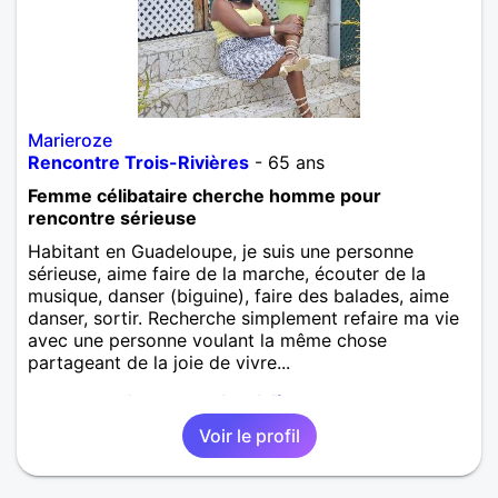
Marieroze
Rencontre Trois-Rivières
- 65 ans
Femme célibataire cherche homme pour
rencontre sérieuse
Habitant en Guadeloupe, je suis une personne
sérieuse, aime faire de la marche, écouter de la
musique, danser (biguine), faire des balades, aime
danser, sortir. Recherche simplement refaire ma vie
avec une personne voulant la même chose
partageant de la joie de vivre...
Rencontre femme Trois-Rivières
,
Guadeloupe
,
DOM-TOM
Voir le profil