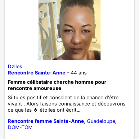
Dziles
Rencontre Sainte-Anne
- 44 ans
Femme célibataire cherche homme pour
rencontre amoureuse
Si tu es positif et conscient de la chance d'être
vivant . Alors faisons connaissance et découvrons
ce que les 🌟 étoiles ont écrit...
Rencontre femme Sainte-Anne
,
Guadeloupe
,
DOM-TOM