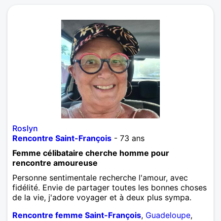
Roslyn
Rencontre Saint-François
- 73 ans
Femme célibataire cherche homme pour
rencontre amoureuse
Personne sentimentale recherche l'amour, avec
fidélité. Envie de partager toutes les bonnes choses
de la vie, j'adore voyager et à deux plus sympa.
Rencontre femme Saint-François
,
Guadeloupe
,