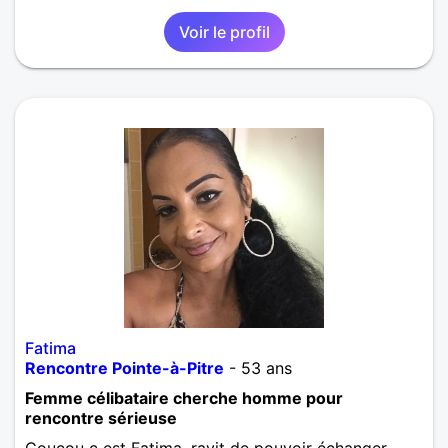
Voir le profil
Fatima
Rencontre Pointe-à-Pitre
- 53 ans
Femme célibataire cherche homme pour
rencontre sérieuse