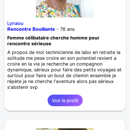
Lynaou
Rencontre Bouillante
- 76 ans
Femme célibataire cherche homme pour
rencontre sérieuse
A propos de moi technicienne de labo en retraite la
solitude me pese croire en son potentiel revient a
croire en la vie je recherche un compagnon
dynamique, sérieux pour faire des petits voyages et
surtout pour faire un bout de chemin ensemble je
répète je ne cherche l'aventure alors pas sérieux
s'abstenir svp
Rencontre femme Bouillante
,
Guadeloupe
,
DOM-
Voir le profil
TOM