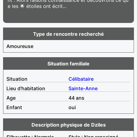
e les 🌟 étoiles ont écrit...
Type de rencontre recherché
Amoureuse
Situation familiale
Situation
Célibataire
Lieu d'habitation
Sainte-Anne
Age
44 ans
Enfant
oui
Description physique de Dziles
Silhouette : Normale
Style : Non renseigné,