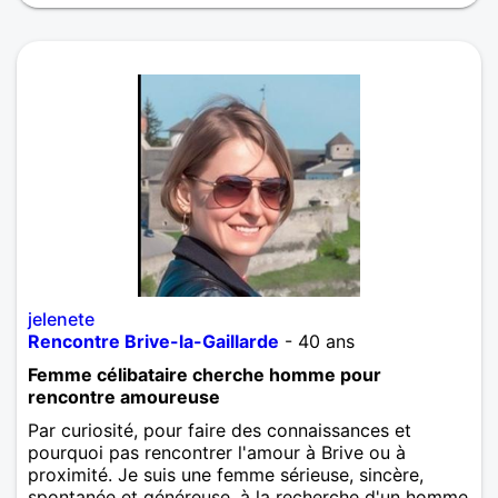
jelenete
Rencontre Brive-la-Gaillarde
- 40 ans
Femme célibataire cherche homme pour
rencontre amoureuse
Par curiosité, pour faire des connaissances et
pourquoi pas rencontrer l'amour à Brive ou à
proximité. Je suis une femme sérieuse, sincère,
spontanée et généreuse, à la recherche d'un homme