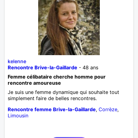
kelenne
Rencontre Brive-la-Gaillarde
- 48 ans
Femme célibataire cherche homme pour
rencontre amoureuse
Je suis une femme dynamique qui souhaite tout
simplement faire de belles rencontres.
Rencontre femme Brive-la-Gaillarde
,
Corrèze
,
Limousin