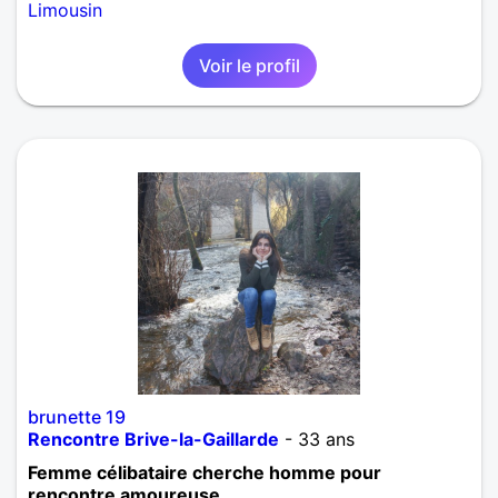
Limousin
Voir le profil
brunette 19
Rencontre Brive-la-Gaillarde
- 33 ans
Femme célibataire cherche homme pour
rencontre amoureuse