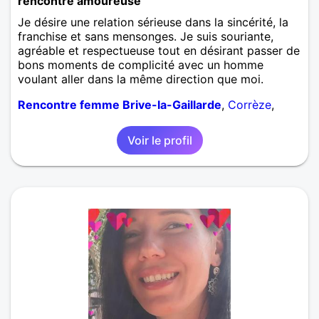
rencontre amoureuse
Je désire une relation sérieuse dans la sincérité, la
franchise et sans mensonges. Je suis souriante,
agréable et respectueuse tout en désirant passer de
bons moments de complicité avec un homme
voulant aller dans la même direction que moi.
Rencontre femme Brive-la-Gaillarde
,
Corrèze
,
Limousin
Voir le profil