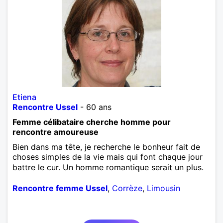
Etiena
Rencontre Ussel
- 60 ans
Femme célibataire cherche homme pour
rencontre amoureuse
Bien dans ma tête, je recherche le bonheur fait de
choses simples de la vie mais qui font chaque jour
battre le cur. Un homme romantique serait un plus.
Rencontre femme Ussel
,
Corrèze
,
Limousin