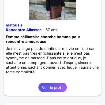
matousie
Rencontre Allassac
- 57 ans
Femme célibataire cherche homme pour
rencontre amoureuse
Je n'envisage pas de continuer ma vie en solo car
elle n'est pas très enrichissante si elle n'est pas
synonyme de partage. Dans cette optique, je
souhaite un compagnon ouvert d'esprit, sincère,
attentionné, sachant donner, avec lequel j'aurais une
forte complicité.
Rencontre femme Allassac
,
Corrèze
,
Limousin
Voir le profil