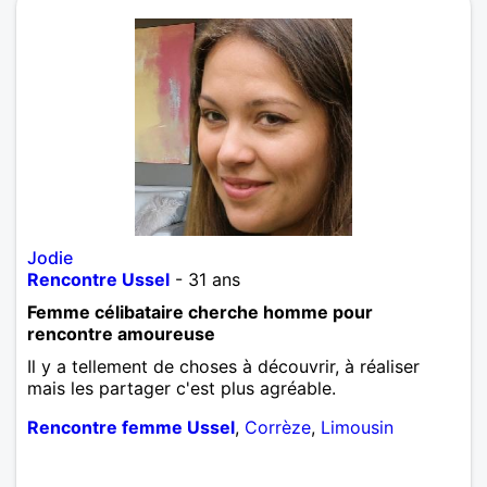
Jodie
Rencontre Ussel
- 31 ans
Femme célibataire cherche homme pour
rencontre amoureuse
Il y a tellement de choses à découvrir, à réaliser
mais les partager c'est plus agréable.
Rencontre femme Ussel
,
Corrèze
,
Limousin