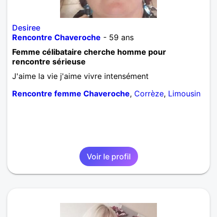
Desiree
Rencontre Chaveroche
- 59 ans
Femme célibataire cherche homme pour
rencontre sérieuse
J'aime la vie j'aime vivre intensément
Rencontre femme Chaveroche
,
Corrèze
,
Limousin
Voir le profil