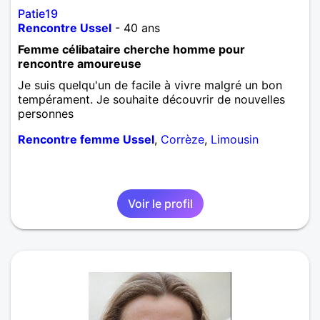
Patie19
Rencontre Ussel
- 40 ans
Femme célibataire cherche homme pour
rencontre amoureuse
Je suis quelqu'un de facile à vivre malgré un bon
tempérament. Je souhaite découvrir de nouvelles
personnes
Rencontre femme Ussel
,
Corrèze
,
Limousin
Voir le profil