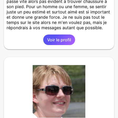
passe vite alors pas évident à trouver chaussure à
son pied. Pour un homme ou une femme, se sentir
juste un peu estimé et surtout aimé est si important
et donne une grande force. Je ne suis pas tout le
temps sur le site alors ne m'en voulez pas, mais je
répondrais à vos messages autant que possible.
Rencontre femme Tarnac
,
Corrèze
,
Limousin
Voir le profil