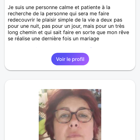
Je suis une personne calme et patiente à la
recherche de la personne qui sera me faire
redecouvrir le plaisir simple de la vie a deux pas
pour une nuit, pas pour un jour, mais pour un très
long chemin et qui sait faire en sorte que mon rêve
se réalise une dernière fois un mariage
Rencontre femme Lubersac
,
Corrèze
,
Limousin
Voir le profil