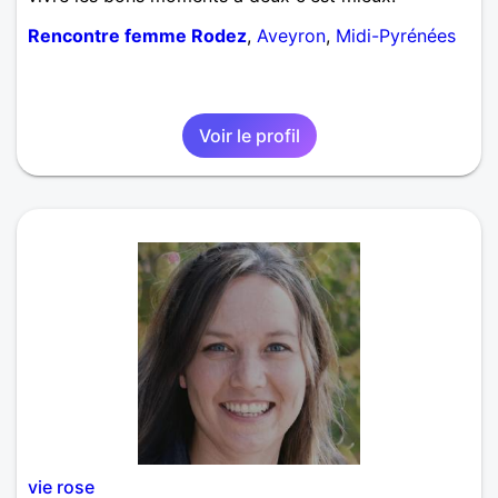
Rencontre femme Rodez
,
Aveyron
,
Midi-Pyrénées
Voir le profil
vie rose