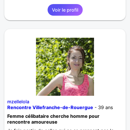
Voir le profil
mzellelola
Rencontre Villefranche-de-Rouergue
- 39 ans
Femme célibataire cherche homme pour
rencontre amoureuse