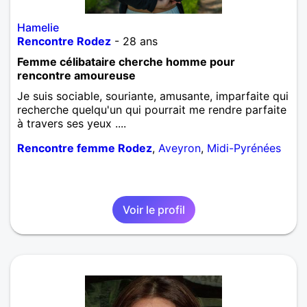
Hamelie
Rencontre Rodez
- 28 ans
Femme célibataire cherche homme pour
rencontre amoureuse
Je suis sociable, souriante, amusante, imparfaite qui
recherche quelqu'un qui pourrait me rendre parfaite
à travers ses yeux ....
Rencontre femme Rodez
,
Aveyron
,
Midi-Pyrénées
Voir le profil