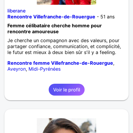
liberane
Rencontre Villefranche-de-Rouergue
- 51 ans
Femme célibataire cherche homme pour
rencontre amoureuse
Je cherche un compagnon avec des valeurs, pour
partager confiance, communication, et complicité,
le futur est mieux à deux bien sûr s'il y a feeling.
Rencontre femme Villefranche-de-Rouergue
,
Aveyron
,
Midi-Pyrénées
Voir le profil