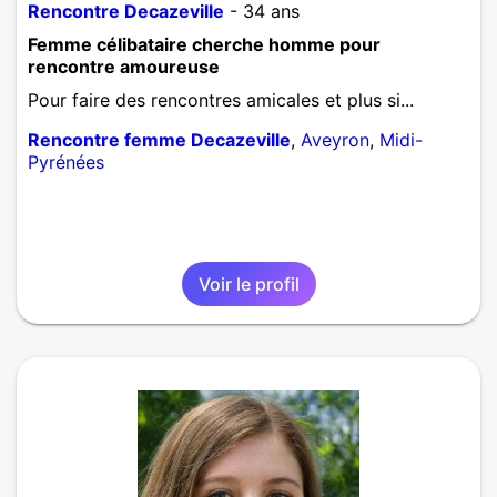
Rencontre Decazeville
- 34 ans
Femme célibataire cherche homme pour
rencontre amoureuse
Pour faire des rencontres amicales et plus si...
Rencontre femme Decazeville
,
Aveyron
,
Midi-
Pyrénées
Voir le profil