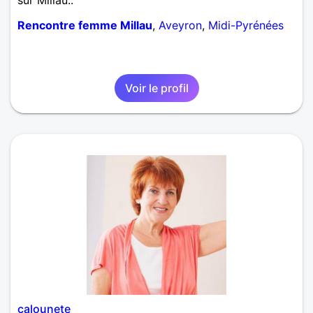
sur Millau..
Rencontre femme Millau
,
Aveyron
,
Midi-Pyrénées
Voir le profil
calounete