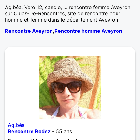
Ag.béa, Vero 12, candie, ... rencontre femme Aveyron
sur Clubs-De-Rencontres, site de rencontre pour
homme et femme dans le département Aveyron
Rencontre Aveyron
,
Rencontre homme Aveyron
Ag.béa
Rencontre Rodez
- 55 ans