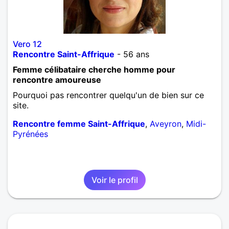
Vero 12
Rencontre Saint-Affrique
- 56 ans
Femme célibataire cherche homme pour
rencontre amoureuse
Pourquoi pas rencontrer quelqu'un de bien sur ce
site.
Rencontre femme Saint-Affrique
,
Aveyron
,
Midi-
Pyrénées
Voir le profil