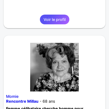
Voir le profil
Momie
Rencontre Millau
- 68 ans
Femme célibataire cherche homme pour