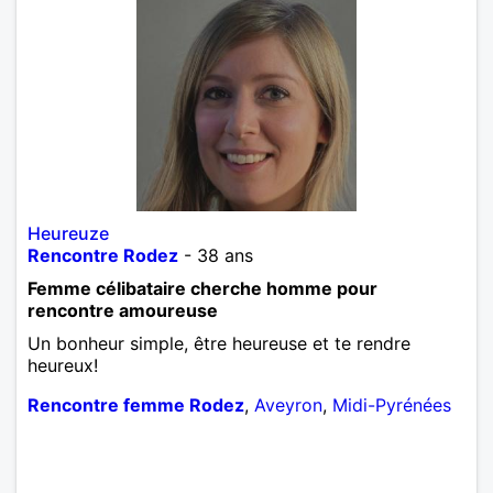
Heureuze
Rencontre Rodez
- 38 ans
Femme célibataire cherche homme pour
rencontre amoureuse
Un bonheur simple, être heureuse et te rendre
heureux!
Rencontre femme Rodez
,
Aveyron
,
Midi-Pyrénées