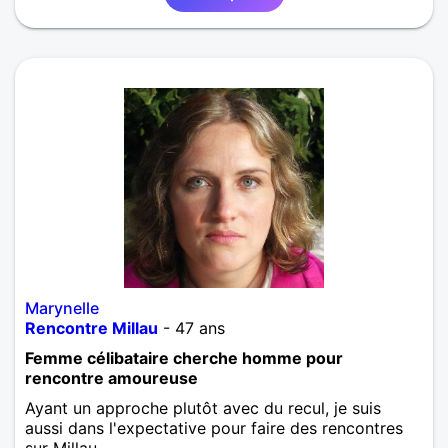
Marynelle
Rencontre Millau
- 47 ans
Femme célibataire cherche homme pour
rencontre amoureuse
Ayant un approche plutôt avec du recul, je suis
aussi dans l'expectative pour faire des rencontres