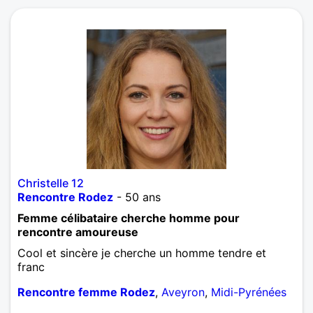
Christelle 12
Rencontre Rodez
- 50 ans
Femme célibataire cherche homme pour
rencontre amoureuse
Cool et sincère je cherche un homme tendre et
franc
Rencontre femme Rodez
,
Aveyron
,
Midi-Pyrénées