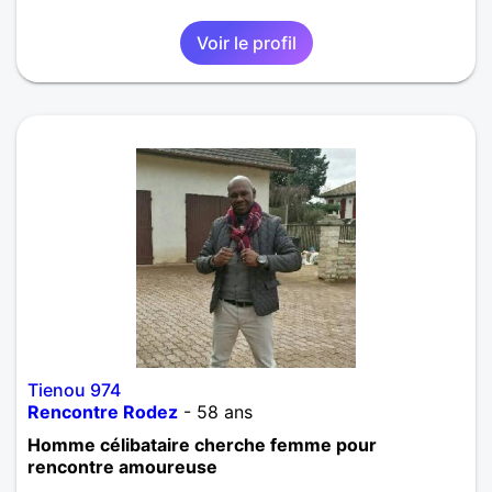
Voir le profil
Tienou 974
Rencontre Rodez
- 58 ans
Homme célibataire cherche femme pour
rencontre amoureuse