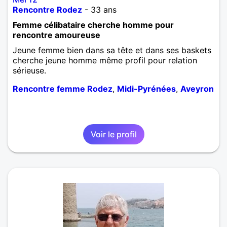
Rencontre Rodez
- 33 ans
Femme célibataire cherche homme pour
rencontre amoureuse
Jeune femme bien dans sa tête et dans ses baskets
cherche jeune homme même profil pour relation
sérieuse.
Rencontre femme Rodez
,
Midi-Pyrénées
,
Aveyron
Voir le profil