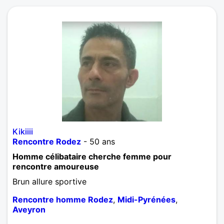
Kikiiii
Rencontre Rodez
- 50 ans
Homme célibataire cherche femme pour
rencontre amoureuse
Brun allure sportive
Rencontre homme Rodez
,
Midi-Pyrénées
,
Aveyron