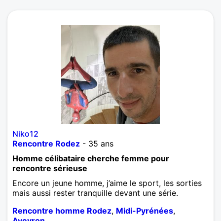
Niko12
Rencontre Rodez
- 35 ans
Homme célibataire cherche femme pour
rencontre sérieuse
Encore un jeune homme, j’aime le sport, les sorties
mais aussi rester tranquille devant une série.
Rencontre homme Rodez
,
Midi-Pyrénées
,
Aveyron