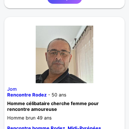
Jom
Rencontre Rodez
- 50 ans
Homme célibataire cherche femme pour
rencontre amoureuse
Homme brun 49 ans
Rencontre homme Rodez
,
Midi-Pyrénées
,