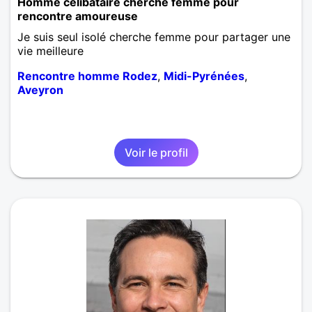
Homme célibataire cherche femme pour
rencontre amoureuse
Je suis seul isolé cherche femme pour partager une
vie meilleure
Rencontre homme Rodez
,
Midi-Pyrénées
,
Aveyron
Voir le profil