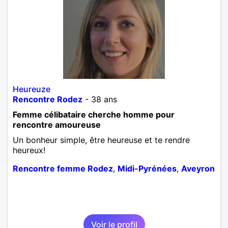
Heureuze
Rencontre Rodez
- 38 ans
Femme célibataire cherche homme pour
rencontre amoureuse
Un bonheur simple, être heureuse et te rendre
heureux!
Rencontre femme Rodez
,
Midi-Pyrénées
,
Aveyron
Voir le profil