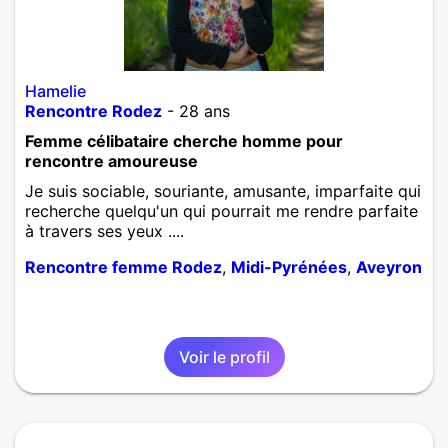
Hamelie
Rencontre Rodez
- 28 ans
Femme célibataire cherche homme pour
rencontre amoureuse
Je suis sociable, souriante, amusante, imparfaite qui
recherche quelqu'un qui pourrait me rendre parfaite
à travers ses yeux ....
Rencontre femme Rodez
,
Midi-Pyrénées
,
Aveyron
Voir le profil