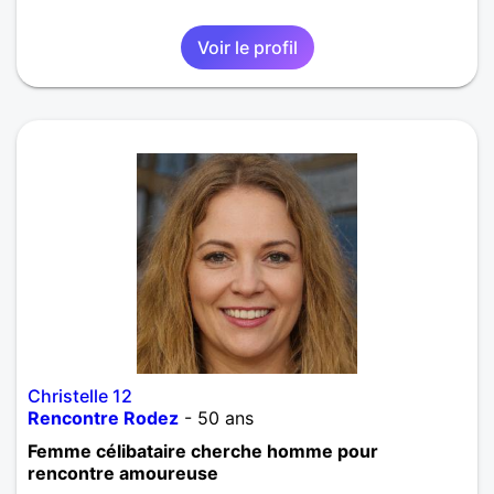
Voir le profil
Christelle 12
Rencontre Rodez
- 50 ans
Femme célibataire cherche homme pour
rencontre amoureuse