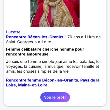
Lucette
Rencontre Bécon-les-Granits
- 70 ans à 11 km de
Saint-Georges-sur-Loire
Femme célibataire cherche homme pour
rencontre amoureuse
Je suis une femme simple ,qui aime les balades, les
voyages, la cuisine, la musique, recevoir famille et
amis, les choses simples de la vie
Rencontre femme Bécon-les-Granits
,
Pays de la
Loire
,
Maine-et-Loire
Voir le profil