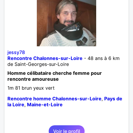
jessy78
Rencontre Chalonnes-sur-Loire
- 48 ans à 6 km
de Saint-Georges-sur-Loire
Homme célibataire cherche femme pour
rencontre amoureuse
1m 81 brun yeux vert
Rencontre homme Chalonnes-sur-Loire
,
Pays de
la Loire
,
Maine-et-Loire
Voir le profil