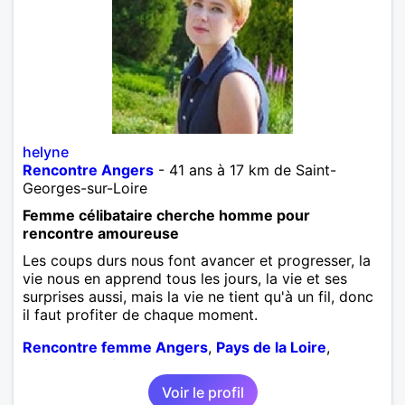
helyne
Rencontre Angers
- 41 ans à 17 km de Saint-
Georges-sur-Loire
Femme célibataire cherche homme pour
rencontre amoureuse
Les coups durs nous font avancer et progresser, la
vie nous en apprend tous les jours, la vie et ses
surprises aussi, mais la vie ne tient qu'à un fil, donc
il faut profiter de chaque moment.
Rencontre femme Angers
,
Pays de la Loire
,
Maine-et-Loire
Voir le profil