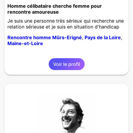
Homme célibataire cherche femme pour
rencontre amoureuse
Je suis une personne très sérieux qui recherche une
relation sérieuse et je suis en situation d'handicap
Rencontre homme Mûrs-Erigné
,
Pays de la Loire
,
Maine-et-Loire
Voir le profil