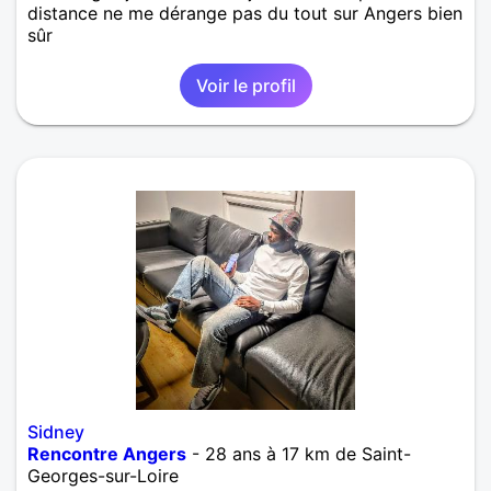
distance ne me dérange pas du tout sur Angers bien
sûr
Rencontre homme Angers
,
Pays de la Loire
,
Voir le profil
Maine-et-Loire
Sidney
Rencontre Angers
- 28 ans à 17 km de Saint-
Georges-sur-Loire