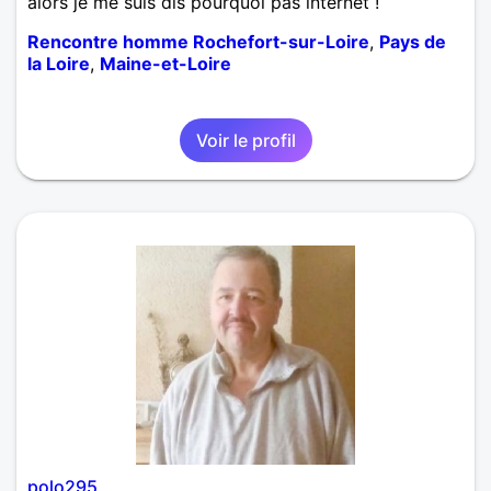
alors je me suis dis pourquoi pas internet !
Rencontre homme Rochefort-sur-Loire
,
Pays de
la Loire
,
Maine-et-Loire
Voir le profil
polo295