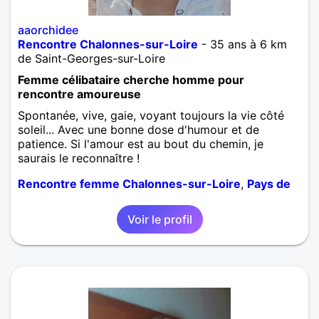
aaorchidee
Rencontre Chalonnes-sur-Loire
- 35 ans à 6 km
de Saint-Georges-sur-Loire
Femme célibataire cherche homme pour
rencontre amoureuse
Spontanée, vive, gaie, voyant toujours la vie côté
soleil... Avec une bonne dose d'humour et de
patience. Si l'amour est au bout du chemin, je
saurais le reconnaître !
Rencontre femme Chalonnes-sur-Loire
,
Pays de
la Loire
,
Maine-et-Loire
Voir le profil