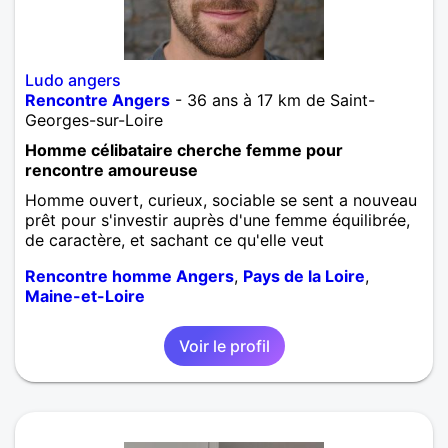
Ludo angers
Rencontre Angers
- 36 ans à 17 km de Saint-
Georges-sur-Loire
Homme célibataire cherche femme pour
rencontre amoureuse
Homme ouvert, curieux, sociable se sent a nouveau
prêt pour s'investir auprès d'une femme équilibrée,
de caractère, et sachant ce qu'elle veut
Rencontre homme Angers
,
Pays de la Loire
,
Maine-et-Loire
Voir le profil