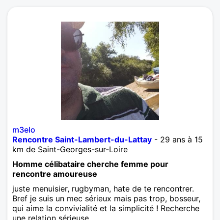
m3elo
Rencontre Saint-Lambert-du-Lattay
- 29 ans à 15
km de Saint-Georges-sur-Loire
Homme célibataire cherche femme pour
rencontre amoureuse
juste menuisier, rugbyman, hate de te rencontrer.
Bref je suis un mec sérieux mais pas trop, bosseur,
qui aime la convivialité et la simplicité ! Recherche
une relation sérieuse.