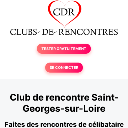
TESTER GRATUITEMENT
SE CONNECTER
Club de rencontre Saint-
Georges-sur-Loire
Faites des rencontres de célibataire