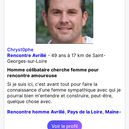
Chryst0phe
Rencontre Avrillé
- 49 ans à 17 km de Saint-
Georges-sur-Loire
Homme célibataire cherche femme pour
rencontre amoureuse
Si je suis ici, c'est avant tout pour faire la
connaissance d'une femme sympathique avec qui je
pourrai bien m'entendre et construire, peut-être,
quelque chose avec.
Rencontre homme Avrillé
,
Pays de la Loire
,
Maine-
et-Loire
Voir le profil