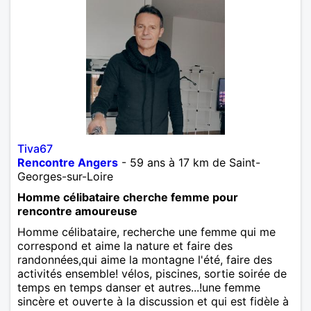
Tiva67
Rencontre Angers
- 59 ans à 17 km de Saint-
Georges-sur-Loire
Homme célibataire cherche femme pour
rencontre amoureuse
Homme célibataire, recherche une femme qui me
correspond et aime la nature et faire des
randonnées,qui aime la montagne l'été, faire des
activités ensemble! vélos, piscines, sortie soirée de
temps en temps danser et autres...!une femme
sincère et ouverte à la discussion et qui est fidèle à