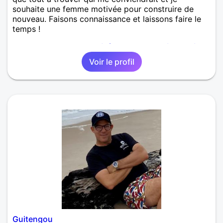
souhaite une femme motivée pour construire de
nouveau. Faisons connaissance et laissons faire le
temps !
Rencontre homme Avrillé
,
Pays de la Loire
,
Maine-
et-Loire
Voir le profil
Guitengou