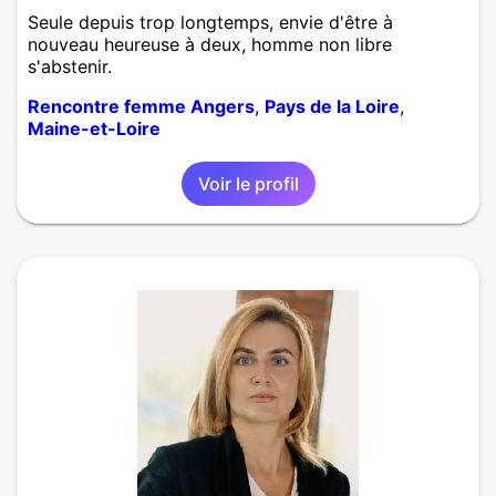
Seule depuis trop longtemps, envie d'être à
nouveau heureuse à deux, homme non libre
s'abstenir.
Rencontre femme Angers
,
Pays de la Loire
,
Maine-et-Loire
Voir le profil