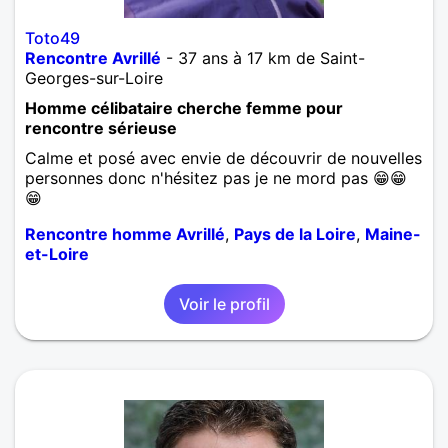
Toto49
Rencontre Avrillé
- 37 ans à 17 km de Saint-
Georges-sur-Loire
Homme célibataire cherche femme pour
rencontre sérieuse
Calme et posé avec envie de découvrir de nouvelles
personnes donc n'hésitez pas je ne mord pas 😁😁
😁
Rencontre homme Avrillé
,
Pays de la Loire
,
Maine-
et-Loire
Voir le profil