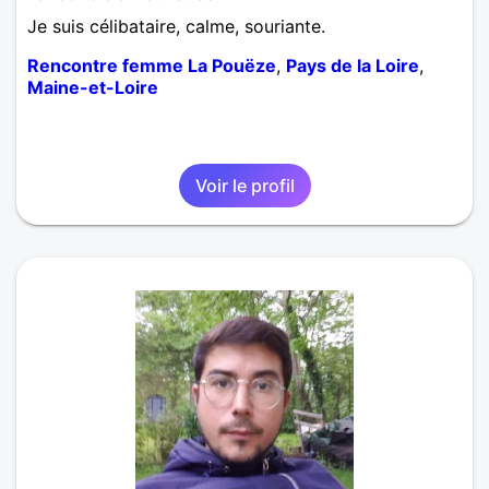
Je suis célibataire, calme, souriante.
Rencontre femme La Pouëze
,
Pays de la Loire
,
Maine-et-Loire
Voir le profil