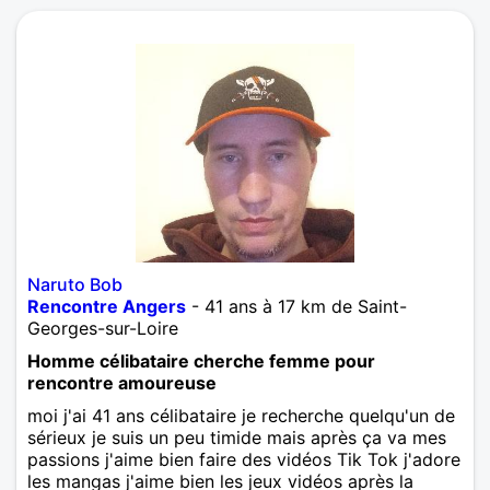
Naruto Bob
Rencontre Angers
- 41 ans à 17 km de Saint-
Georges-sur-Loire
Homme célibataire cherche femme pour
rencontre amoureuse
moi j'ai 41 ans célibataire je recherche quelqu'un de
sérieux je suis un peu timide mais après ça va mes
passions j'aime bien faire des vidéos Tik Tok j'adore
les mangas j'aime bien les jeux vidéos après la