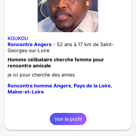
KOUKOU
Rencontre Angers
- 52 ans à 17 km de Saint-
Georges-sur-Loire
Homme célibataire cherche femme pour
rencontre amicale
je ici pour cherche des amies
Rencontre homme Angers
,
Pays de la Loire
,
Maine-et-Loire
Voir le profil