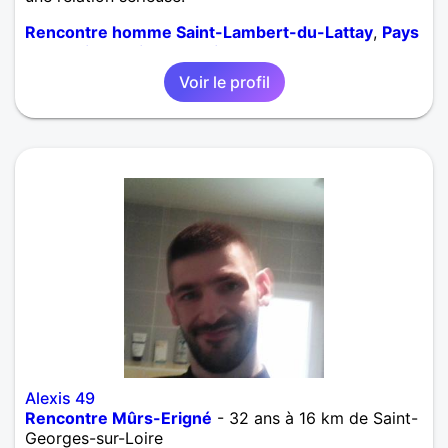
Rencontre homme Saint-Lambert-du-Lattay
,
Pays
de la Loire
,
Maine-et-Loire
Voir le profil
Alexis 49
Rencontre Mûrs-Erigné
- 32 ans à 16 km de Saint-
Georges-sur-Loire