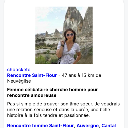
choockete
Rencontre Saint-Flour
- 47 ans à 15 km de
Neuvéglise
Femme célibataire cherche homme pour
rencontre amoureuse
Pas si simple de trouver son âme soeur. Je voudrais
une relation sérieuse et dans la durée, une belle
histoire à la fois tendre et passionnée.
Rencontre femme Saint-Flour
,
Auvergne
,
Cantal