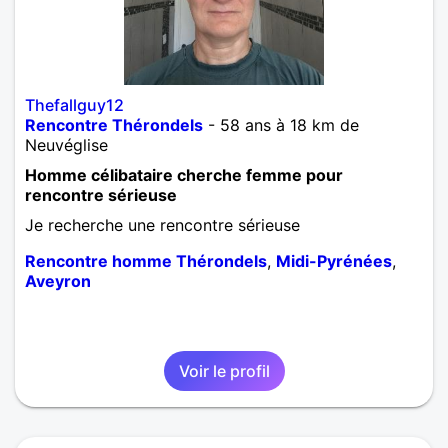
Thefallguy12
Rencontre Thérondels
- 58 ans à 18 km de
Neuvéglise
Homme célibataire cherche femme pour
rencontre sérieuse
Je recherche une rencontre sérieuse
Rencontre homme Thérondels
,
Midi-Pyrénées
,
Aveyron
Voir le profil