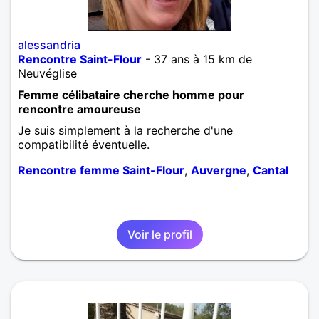
alessandria
Rencontre Saint-Flour
- 37 ans à 15 km de
Neuvéglise
Femme célibataire cherche homme pour
rencontre amoureuse
Je suis simplement à la recherche d'une
compatibilité éventuelle.
Rencontre femme Saint-Flour
,
Auvergne
,
Cantal
Voir le profil