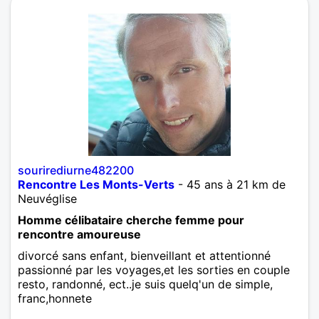
sourirediurne482200
Rencontre Les Monts-Verts
- 45 ans à 21 km de
Neuvéglise
Homme célibataire cherche femme pour
rencontre amoureuse
divorcé sans enfant, bienveillant et attentionné
passionné par les voyages,et les sorties en couple
resto, randonné, ect..je suis quelq'un de simple,
franc,honnete