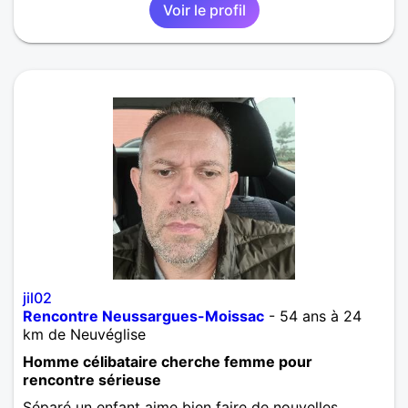
je recherche vraiment une relation serieuse et
Voir le profil
durable j habite a neussargues. a tres bientot.
Rencontre homme Neussargues-Moissac
,
Auvergne
,
Cantal
jil02
Rencontre Neussargues-Moissac
- 54 ans à 24
km de Neuvéglise
Homme célibataire cherche femme pour
rencontre sérieuse
Séparé un enfant aime bien faire de nouvelles