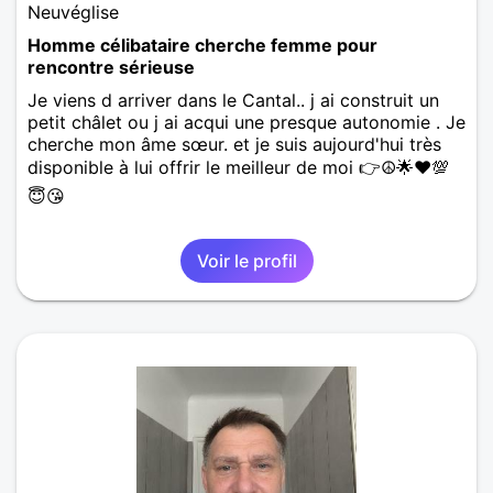
Neuvéglise
Homme célibataire cherche femme pour
rencontre sérieuse
Je viens d arriver dans le Cantal.. j ai construit un
petit châlet ou j ai acqui une presque autonomie . Je
cherche mon âme sœur. et je suis aujourd'hui très
disponible à lui offrir le meilleur de moi 👉☮️🌟❤️💯
😇😘
Rencontre homme Saint-Flour
,
Auvergne
,
Cantal
Voir le profil