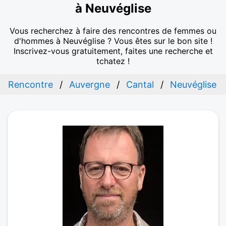
à Neuvéglise
Vous recherchez à faire des rencontres de femmes ou
d'hommes à Neuvéglise ? Vous êtes sur le bon site !
Inscrivez-vous gratuitement, faites une recherche et
tchatez !
Rencontre
Auvergne
Cantal
Neuvéglise