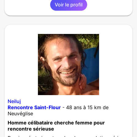
Voir le profil
Neiluj
Rencontre Saint-Flour
- 48 ans à 15 km de
Neuvéglise
Homme célibataire cherche femme pour
rencontre sérieuse