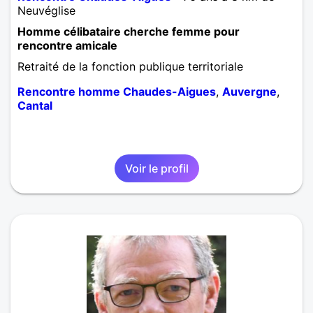
Neuvéglise
Homme célibataire cherche femme pour
rencontre amicale
Retraité de la fonction publique territoriale
Rencontre homme Chaudes-Aigues
,
Auvergne
,
Cantal
Voir le profil