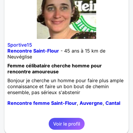
Sportive15
Rencontre Saint-Flour
- 45 ans à 15 km de
Neuvéglise
Femme célibataire cherche homme pour
rencontre amoureuse
Bonjour je cherche un homme pour faire plus ample
connaissance et faire un bon bout de chemin
ensemble, pas sérieux s'abstenir
Rencontre femme Saint-Flour
,
Auvergne
,
Cantal
Voir le profil