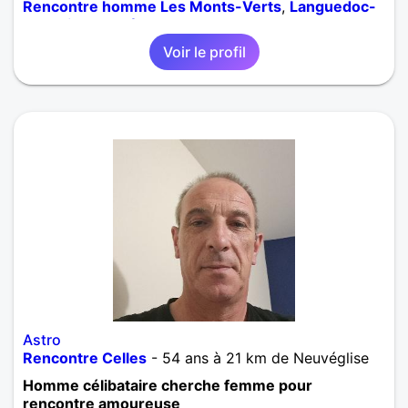
Rencontre homme Les Monts-Verts
,
Languedoc-
Roussillon
,
Lozère
Voir le profil
Astro
Rencontre Celles
- 54 ans à 21 km de Neuvéglise
Homme célibataire cherche femme pour
rencontre amoureuse