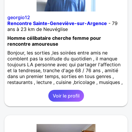
georgio12
Rencontre Sainte-Geneviève-sur-Argence
- 79
ans à 23 km de Neuvéglise
Homme célibataire cherche femme pour
rencontre amoureuse
Bonjour, les sorties ,les soirées entre amis ne
comblent pas la solitude du quotidien , il manque
toujours LA personne avec qui partager l'affection
et la tendresse, tranche d'age 68 / 76 ans , amitié
dans un premier temps, sorties en tous genres ,
restaurants , lecture , cuisine ,bricolage , musiques ,
films , au fil du temps , s'il doit y avoir une suite, elle
se fera d'elle-même .
Voir le profil
Rencontre homme Sainte-Geneviève-sur-
Argence
,
Midi-Pyrénées
,
Aveyron