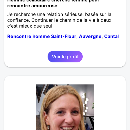
rencontre amoureuse
Je recherche une relation sérieuse, basée sur la
confiance. Continuer le chemin de la vie à deux
c'est mieux que seul
Rencontre homme Saint-Flour
,
Auvergne
,
Cantal
Voir le profil