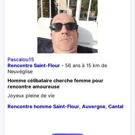
Pascalou15
Rencontre Saint-Flour
- 56 ans à 15 km de
Neuvéglise
Homme célibataire cherche femme pour
rencontre amoureuse
Joyeux pleine de vie
Rencontre homme Saint-Flour
,
Auvergne
,
Cantal