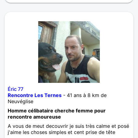
Éric 77
Rencontre Les Ternes
- 41 ans à 8 km de
Neuvéglise
Homme célibataire cherche femme pour
rencontre amoureuse
A vous de meut decouvrir je suis très calme et posé
j'aime les choses simples et cent prise de tête