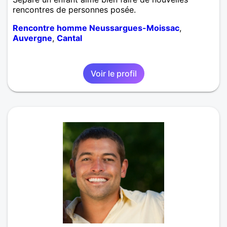
rencontres de personnes posée.
Rencontre homme Neussargues-Moissac
,
Auvergne
,
Cantal
Voir le profil