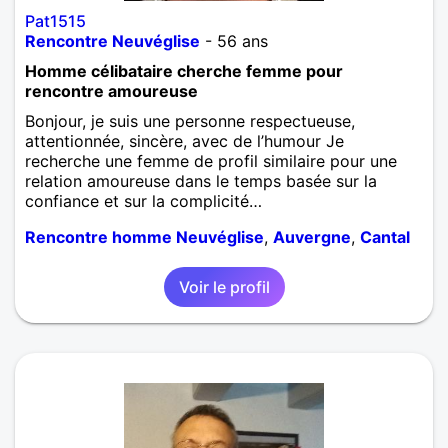
Pat1515
Rencontre Neuvéglise
- 56 ans
Homme célibataire cherche femme pour
rencontre amoureuse
Bonjour, je suis une personne respectueuse,
attentionnée, sincère, avec de l’humour Je
recherche une femme de profil similaire pour une
relation amoureuse dans le temps basée sur la
confiance et sur la complicité…
Rencontre homme Neuvéglise
,
Auvergne
,
Cantal
Voir le profil