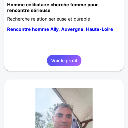
Homme célibataire cherche femme pour
rencontre sérieuse
Recherche relation serieuse et durable
Rencontre homme Ally
,
Auvergne
,
Haute-Loire
Voir le profil