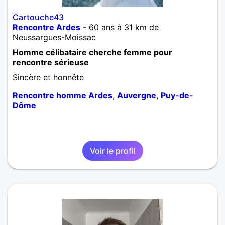
Cartouche43
Rencontre Ardes
- 60 ans à 31 km de
Neussargues-Moissac
Homme célibataire cherche femme pour
rencontre sérieuse
Sincère et honnête
Rencontre homme Ardes
,
Auvergne
,
Puy-de-
Dôme
Voir le profil