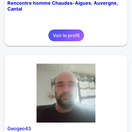
Rencontre homme Chaudes-Aigues
,
Auvergne
,
Cantal
Voir le profil
Geogeo43