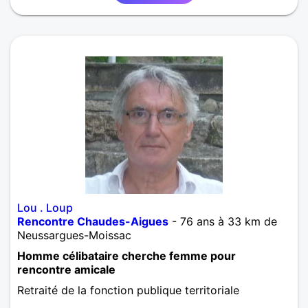
Lou . Loup
Rencontre Chaudes-Aigues
- 76 ans à 33 km de
Neussargues-Moissac
Homme célibataire cherche femme pour
rencontre amicale
Retraité de la fonction publique territoriale