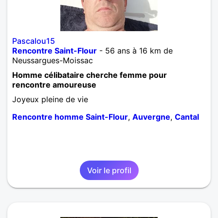
Pascalou15
Rencontre Saint-Flour
- 56 ans à 16 km de
Neussargues-Moissac
Homme célibataire cherche femme pour
rencontre amoureuse
Joyeux pleine de vie
Rencontre homme Saint-Flour
,
Auvergne
,
Cantal
Voir le profil