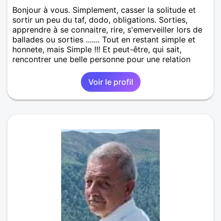
Bonjour à vous. Simplement, casser la solitude et
sortir un peu du taf, dodo, obligations. Sorties,
apprendre à se connaitre, rire, s'emerveiller lors de
ballades ou sorties ....... Tout en restant simple et
honnete, mais Simple !!! Et peut-être, qui sait,
rencontrer une belle personne pour une relation
amoureuse ...... a bientot
Voir le profil
Rencontre homme Ardes
,
Auvergne
,
Puy-de-
Dôme