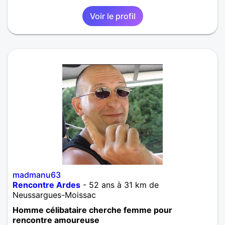
Voir le profil
madmanu63
Rencontre Ardes
- 52 ans à 31 km de
Neussargues-Moissac
Homme célibataire cherche femme pour
rencontre amoureuse