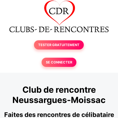
TESTER GRATUITEMENT
SE CONNECTER
Club de rencontre
Neussargues-Moissac
Faites des rencontres de célibataire