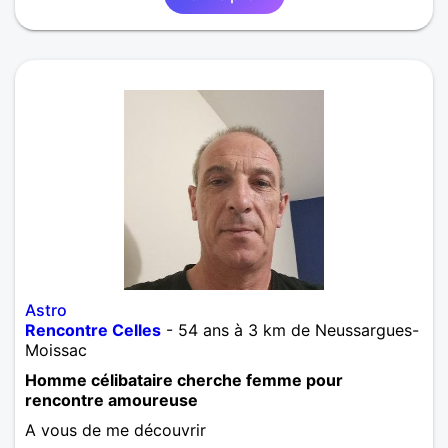
Astro
Rencontre Celles
- 54 ans à 3 km de Neussargues-
Moissac
Homme célibataire cherche femme pour
rencontre amoureuse
A vous de me découvrir