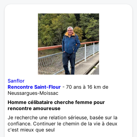
Sanflor
Rencontre Saint-Flour
- 70 ans à 16 km de
Neussargues-Moissac
Homme célibataire cherche femme pour
rencontre amoureuse
Je recherche une relation sérieuse, basée sur la
confiance. Continuer le chemin de la vie à deux
c'est mieux que seul