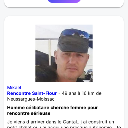
Mikael
Rencontre Saint-Flour
- 49 ans à 16 km de
Neussargues-Moissac
Homme célibataire cherche femme pour
rencontre sérieuse
Je viens d arriver dans le Cantal.. j ai construit un
petit châlet ou j ai acqui une presque autonomie . Je