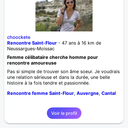
choockete
Rencontre Saint-Flour
- 47 ans à 16 km de
Neussargues-Moissac
Femme célibataire cherche homme pour
rencontre amoureuse
Pas si simple de trouver son âme soeur. Je voudrais
une relation sérieuse et dans la durée, une belle
histoire à la fois tendre et passionnée.
Rencontre femme Saint-Flour
,
Auvergne
,
Cantal
Voir le profil