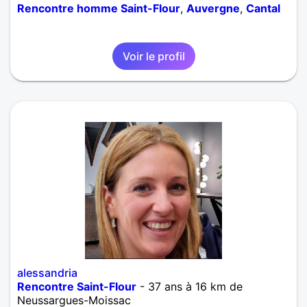
Rencontre homme Saint-Flour
,
Auvergne
,
Cantal
Voir le profil
alessandria
Rencontre Saint-Flour
- 37 ans à 16 km de
Neussargues-Moissac