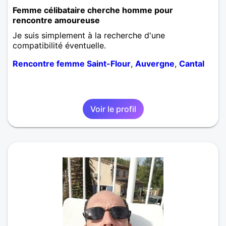
Femme célibataire cherche homme pour
rencontre amoureuse
Je suis simplement à la recherche d'une
compatibilité éventuelle.
Rencontre femme Saint-Flour
,
Auvergne
,
Cantal
Voir le profil