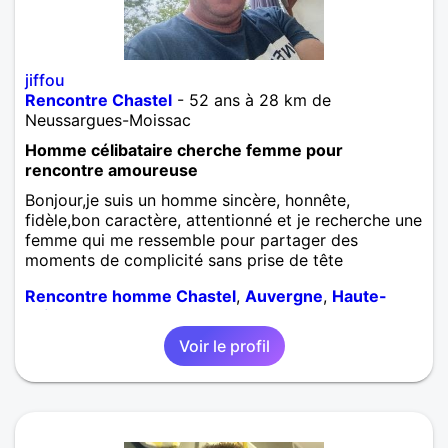
jiffou
Rencontre Chastel
- 52 ans à 28 km de
Neussargues-Moissac
Homme célibataire cherche femme pour
rencontre amoureuse
Bonjour,je suis un homme sincère, honnête,
fidèle,bon caractère, attentionné et je recherche une
femme qui me ressemble pour partager des
moments de complicité sans prise de tête
Rencontre homme Chastel
,
Auvergne
,
Haute-
Loire
Voir le profil