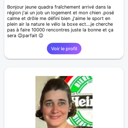
Bonjour jeune quadra fraîchement arrivé dans la
région j'ai un job un logement et mon chien .posé
calme et drôle me défini bien ,j'aime le sport en
plein air la nature le vélo la boxe ect....je cherche
pas à faire 10000 rencontres juste la bonne et ça
sera 😉parfait 😉
Rencontre homme Saint-Flour
,
Auvergne
,
Cantal
Voir le profil