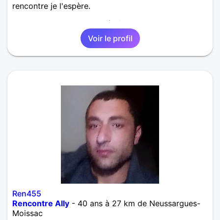
rencontre je l'espère.
Rencontre homme Neuvéglise
,
Auvergne
,
Cantal
Voir le profil
Ren455
Rencontre Ally
- 40 ans à 27 km de Neussargues-
Moissac