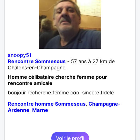
snoopy51
Rencontre Sommesous
- 57 ans à 27 km de
Châlons-en-Champagne
Homme célibataire cherche femme pour
rencontre amicale
bonjour recherche femme cool sincere fidele
Rencontre homme Sommesous
,
Champagne-
Ardenne
,
Marne
Voir le profil