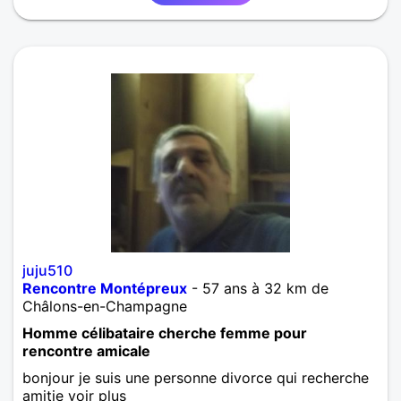
juju510
Rencontre Montépreux
- 57 ans à 32 km de
Châlons-en-Champagne
Homme célibataire cherche femme pour
rencontre amicale
bonjour je suis une personne divorce qui recherche
amitie voir plus