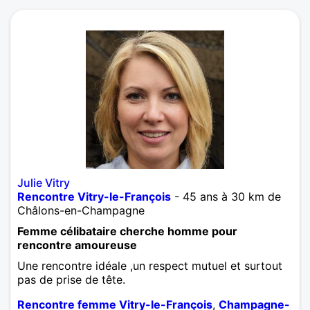
Julie Vitry
Rencontre Vitry-le-François
- 45 ans à 30 km de
Châlons-en-Champagne
Femme célibataire cherche homme pour
rencontre amoureuse
Une rencontre idéale ,un respect mutuel et surtout
pas de prise de tête.
Rencontre femme Vitry-le-François
,
Champagne-