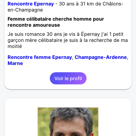
Rencontre Epernay
- 30 ans à 31 km de Châlons-
en-Champagne
Femme célibataire cherche homme pour
rencontre amoureuse
Je suis romance 30 ans je vis à Épernay j'ai 1 petit
garçon mère célibataire je suis à la recherche de ma
moitié
Rencontre femme Epernay
,
Champagne-Ardenne
,
Marne
Voir le profil