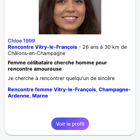
Chloe 1999
Rencontre Vitry-le-François
- 26 ans à 30 km de
Châlons-en-Champagne
Femme célibataire cherche homme pour
rencontre amoureuse
Je cherche à rencontrer quelqu'un de sincère
Rencontre femme Vitry-le-François
,
Champagne-
Ardenne
,
Marne
Voir le profil