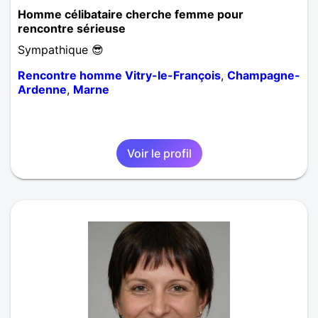
Homme célibataire cherche femme pour
rencontre sérieuse
Sympathique 😎
Rencontre homme Vitry-le-François
,
Champagne-
Ardenne
,
Marne
Voir le profil