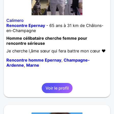
Calimero
Rencontre Epernay
- 65 ans à 31 km de Châlons-
en-Champagne
Homme célibataire cherche femme pour
rencontre sérieuse
Je cherche l,âme sœur qui fera battre mon cœur ❤️
Rencontre homme Epernay
,
Champagne-
Ardenne
,
Marne
Voir le profil