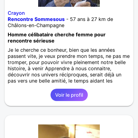
Crayon
Rencontre Sommesous
- 57 ans à 27 km de
Châlons-en-Champagne
Homme célibataire cherche femme pour
rencontre sérieuse
Je le cherche ce bonheur, bien que les années
passent vite, je veux prendre mon temps, ne pas me
tromper, pour pouvoir vivre pleinement notre belle
histoire, à venir Apprendre à nous connaitre,
découvrir nos univers réciproques, serait déjà un
pas vers une belle amitié, le temps aidant les
sentiments et émotions peuvent évoluer.
Voir le profil
Rencontre homme Sommesous
,
Champagne-
Ardenne
,
Marne