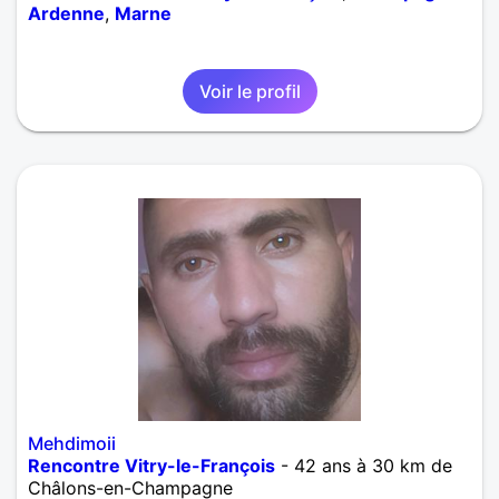
Ardenne
,
Marne
Voir le profil
Mehdimoii
Rencontre Vitry-le-François
- 42 ans à 30 km de
Châlons-en-Champagne