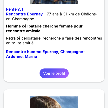
Penfen51
Rencontre Epernay
- 77 ans à 31 km de Châlons-
en-Champagne
Homme célibataire cherche femme pour
rencontre amicale
Retraité celibataire, recherche a faire des rencontres
en toute amitié.
Rencontre homme Epernay
,
Champagne-
Ardenne
,
Marne
Voir le profil