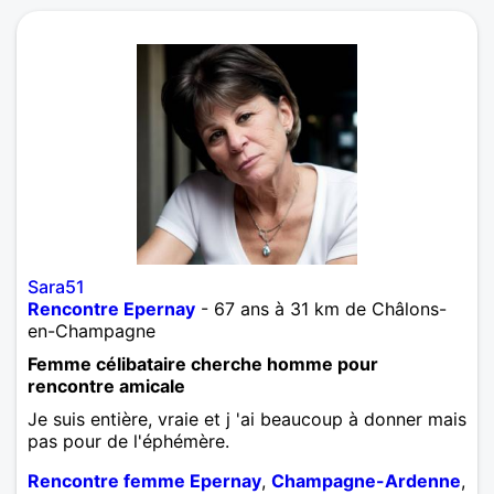
Sara51
Rencontre Epernay
- 67 ans à 31 km de Châlons-
en-Champagne
Femme célibataire cherche homme pour
rencontre amicale
Je suis entière, vraie et j 'ai beaucoup à donner mais
pas pour de l'éphémère.
Rencontre femme Epernay
,
Champagne-Ardenne
,