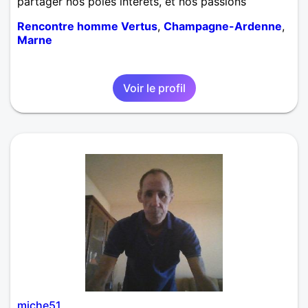
partager nos pôles intérêts, et nos passions
Rencontre homme Vertus
,
Champagne-Ardenne
,
Marne
Voir le profil
miche51