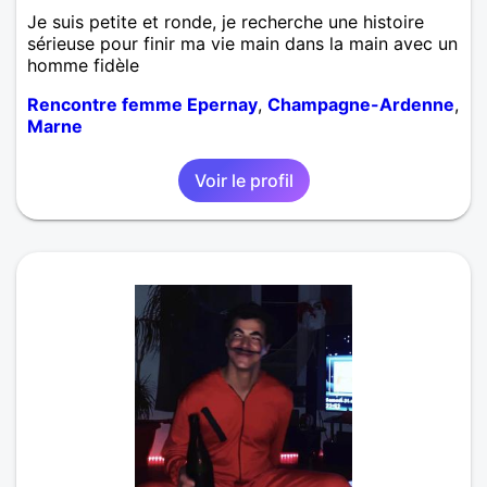
Je suis petite et ronde, je recherche une histoire
sérieuse pour finir ma vie main dans la main avec un
homme fidèle
Rencontre femme Epernay
,
Champagne-Ardenne
,
Marne
Voir le profil