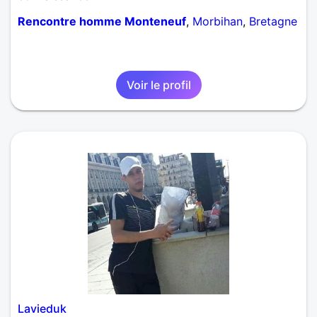
Rencontre homme Monteneuf
,
Morbihan
,
Bretagne
Voir le profil
Lavieduk