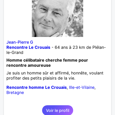
Jean-Pierre G
Rencontre Le Crouais
- 64 ans à 23 km de Plélan-
le-Grand
Homme célibataire cherche femme pour
rencontre amoureuse
Je suis un homme sûr et affirmé, honnête, voulant
profiter des petits plaisirs de la vie.
Rencontre homme Le Crouais
,
Ille-et-Vilaine
,
Bretagne
Voir le profil