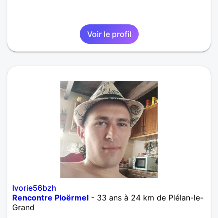
Voir le profil
Ivorie56bzh
Rencontre Ploërmel
- 33 ans à 24 km de Plélan-le-
Grand