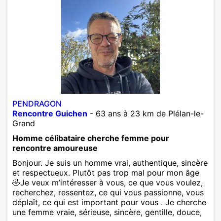
PENDRAGON
Rencontre Guichen
- 63 ans à 23 km de Plélan-le-
Grand
Homme célibataire cherche femme pour
rencontre amoureuse
Bonjour. Je suis un homme vrai, authentique, sincère
et respectueux. Plutôt pas trop mal pour mon âge
🤣Je veux m’intéresser à vous, ce que vous voulez,
recherchez, ressentez, ce qui vous passionne, vous
déplaît, ce qui est important pour vous . Je cherche
une femme vraie, sérieuse, sincère, gentille, douce,