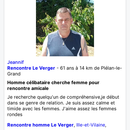
Jeannif
Rencontre Le Verger
- 61 ans à 14 km de Plélan-le-
Grand
Homme célibataire cherche femme pour
rencontre amicale
Je recherche quelqu'un de compréhensive,je début
dans se genre de relation. Je suis assez calme et
timide avec les femmes. J'aime assez les femmes
rondes
Rencontre homme Le Verger
,
Ille-et-Vilaine
,