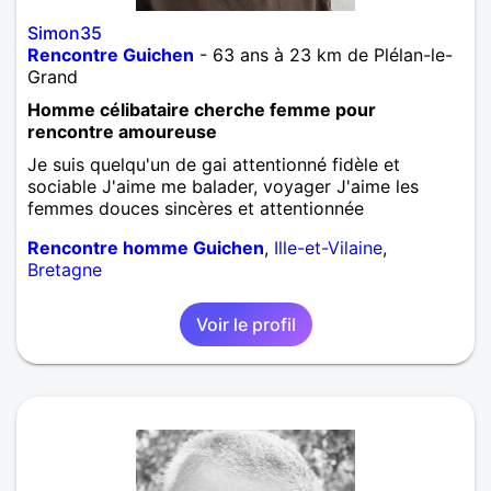
Simon35
Rencontre Guichen
- 63 ans à 23 km de Plélan-le-
Grand
Homme célibataire cherche femme pour
rencontre amoureuse
Je suis quelqu'un de gai attentionné fidèle et
sociable J'aime me balader, voyager J'aime les
femmes douces sincères et attentionnée
Rencontre homme Guichen
,
Ille-et-Vilaine
,
Bretagne
Voir le profil