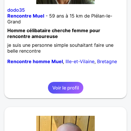
dodo35
Rencontre Muel
- 59 ans à 15 km de Plélan-le-
Grand
Homme célibataire cherche femme pour
rencontre amoureuse
je suis une personne simple souhaitant faire une
belle rencontre
Rencontre homme Muel
,
Ille-et-Vilaine
,
Bretagne
Voir le profil