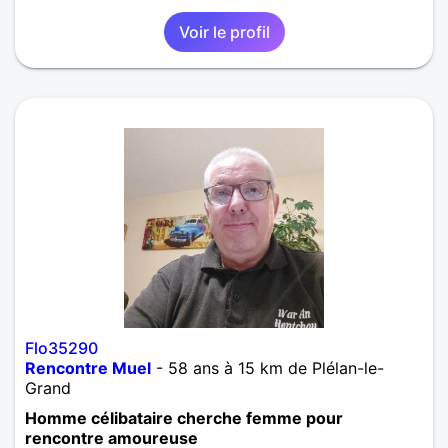
Bretagne
Voir le profil
Flo35290
Rencontre Muel
- 58 ans à 15 km de Plélan-le-
Grand
Homme célibataire cherche femme pour
rencontre amoureuse