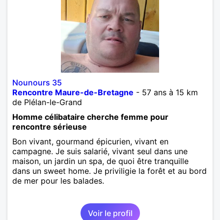
Nounours 35
Rencontre Maure-de-Bretagne
- 57 ans à 15 km
de Plélan-le-Grand
Homme célibataire cherche femme pour
rencontre sérieuse
Bon vivant, gourmand épicurien, vivant en
campagne. Je suis salarié, vivant seul dans une
maison, un jardin un spa, de quoi être tranquille
dans un sweet home. Je priviligie la forêt et au bord
de mer pour les balades.
Rencontre homme Maure-de-Bretagne
,
Ille-et-
Vilaine
,
Bretagne
Voir le profil