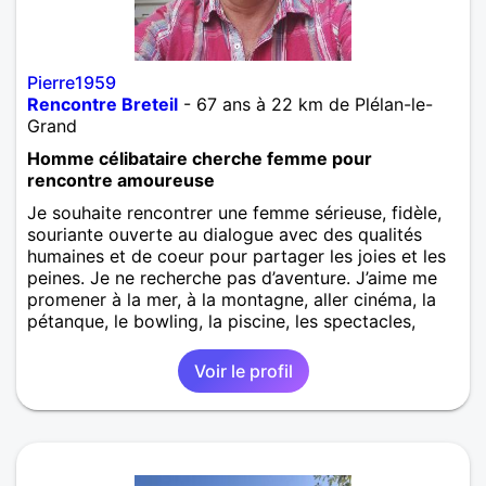
Pierre1959
Rencontre Breteil
- 67 ans à 22 km de Plélan-le-
Grand
Homme célibataire cherche femme pour
rencontre amoureuse
Je souhaite rencontrer une femme sérieuse, fidèle,
souriante ouverte au dialogue avec des qualités
humaines et de coeur pour partager les joies et les
peines. Je ne recherche pas d’aventure. J’aime me
promener à la mer, à la montagne, aller cinéma, la
pétanque, le bowling, la piscine, les spectacles,
visiter les lieux et villes intéressantes.
Voir le profil
Rencontre homme Breteil
,
Ille-et-Vilaine
,
Bretagne