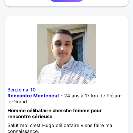
Benzema-10
Rencontre Monteneuf
- 24 ans à 17 km de Plélan-
le-Grand
Homme célibataire cherche femme pour
rencontre sérieuse
Salut moi c'est Hugo célibataire viens faire ma
connaissance.