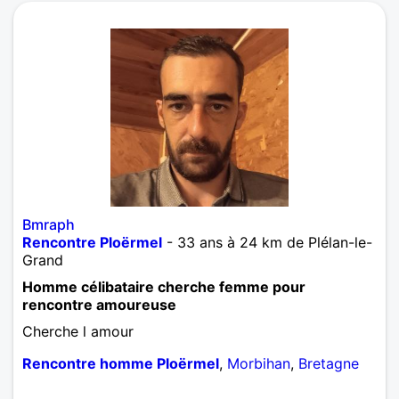
Bmraph
Rencontre Ploërmel
- 33 ans à 24 km de Plélan-le-
Grand
Homme célibataire cherche femme pour
rencontre amoureuse
Cherche l amour
Rencontre homme Ploërmel
,
Morbihan
,
Bretagne