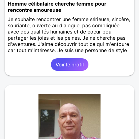
Homme célibataire cherche femme pour
rencontre amoureuse
Je souhaite rencontrer une femme sérieuse, sincère,
souriante, ouverte au dialogue, pas compliquée
avec des qualités humaines et de coeur pour
partager les joies et les peines. Je ne cherche pas
d'aventures. J'aime découvrir tout ce qui m'entoure
car tout m'intéresse. Je suis une personne de style
cool qui prend le temps de vivre et apprécie les
moments de discussion, d'échange, de tranquillité
Voir le profil
parfois et d'observation. J'aime les promenades au
bord de la mer, à la campagne, etc....
Rencontre homme Breteil
,
Ille-et-Vilaine
,
Bretagne