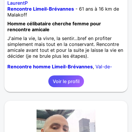
LaurentP
Rencontre Limeil-Brévannes
- 61 ans à 16 km de
Malakoff
Homme célibataire cherche femme pour
rencontre amicale
J'aime la vie, la vivre, la sentir...bref en profiter
simplement mais tout en la conservant. Rencontre
amicale avant tout et pour la suite je laisse la vie en
décider (je ne brule plus les étapes).
Rencontre homme Limeil-Brévannes
,
Val-de-
Marne
,
Ile-de-France
Voir le profil