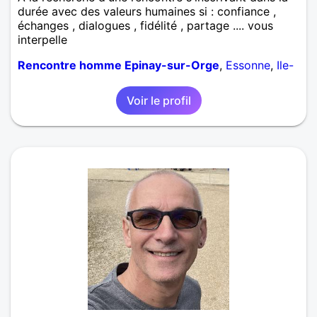
durée avec des valeurs humaines si : confiance ,
échanges , dialogues , fidélité , partage .... vous
interpelle
Rencontre homme Epinay-sur-Orge
,
Essonne
,
Ile-
de-France
Voir le profil