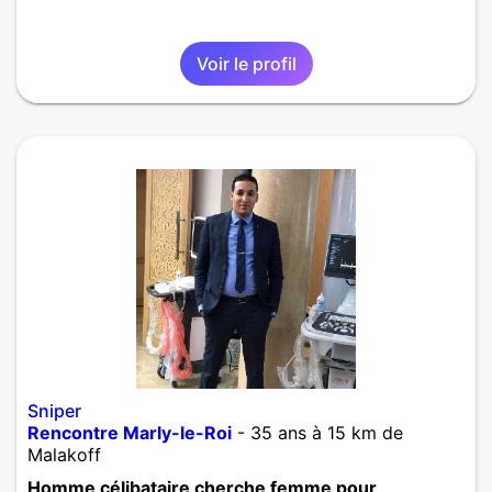
Voir le profil
Sniper
Rencontre Marly-le-Roi
- 35 ans à 15 km de
Malakoff
Homme célibataire cherche femme pour