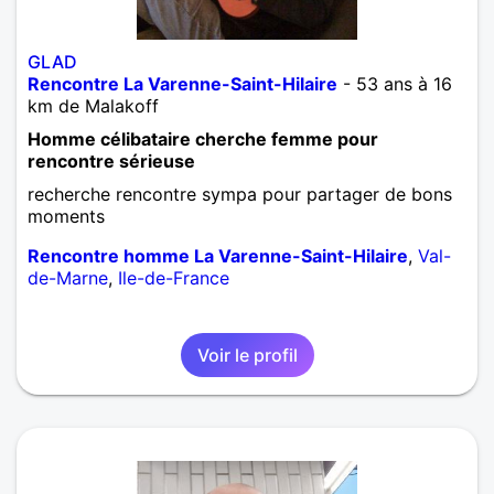
GLAD
Rencontre La Varenne-Saint-Hilaire
- 53 ans à 16
km de Malakoff
Homme célibataire cherche femme pour
rencontre sérieuse
recherche rencontre sympa pour partager de bons
moments
Rencontre homme La Varenne-Saint-Hilaire
,
Val-
de-Marne
,
Ile-de-France
Voir le profil