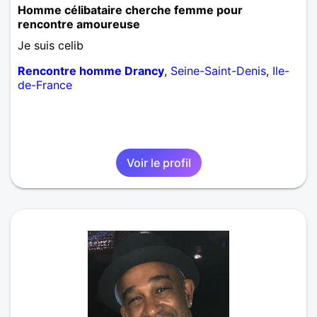
Homme célibataire cherche femme pour
rencontre amoureuse
Je suis celib
Rencontre homme Drancy
,
Seine-Saint-Denis
,
Ile-
de-France
Voir le profil