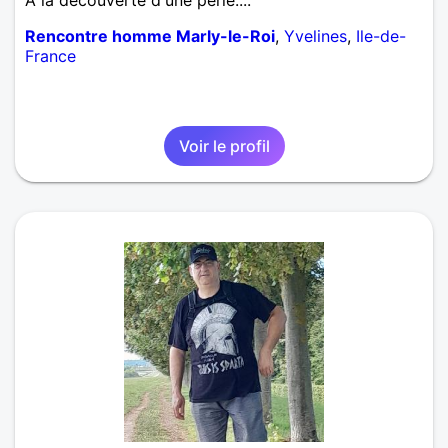
A la découverte d'une perle....
Rencontre homme Marly-le-Roi
,
Yvelines
,
Ile-de-
France
Voir le profil