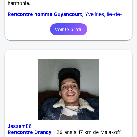
harmonie.
Rencontre homme Guyancourt
,
Yvelines
,
Ile-de-
France
Voir le profil
Jassem86
Rencontre Drancy
- 29 ans à 17 km de Malakoff