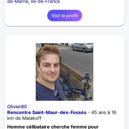
de-Marne
,
Ile-de-France
Voir le profil
Olivier80
Rencontre Saint-Maur-des-Fossés
- 45 ans à 16
km de Malakoff
Homme célibataire cherche femme pour