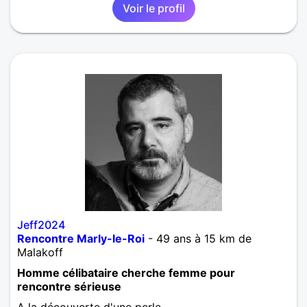
Voir le profil
Jeff2024
Rencontre Marly-le-Roi
- 49 ans à 15 km de
Malakoff
Homme célibataire cherche femme pour
rencontre sérieuse