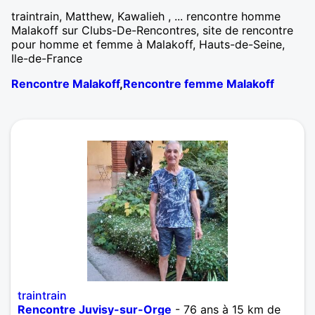
traintrain, Matthew, Kawalieh , ... rencontre homme
Malakoff sur Clubs-De-Rencontres, site de rencontre
pour homme et femme à Malakoff, Hauts-de-Seine,
Ile-de-France
Rencontre Malakoff
,
Rencontre femme Malakoff
traintrain
Rencontre Juvisy-sur-Orge
- 76 ans à 15 km de