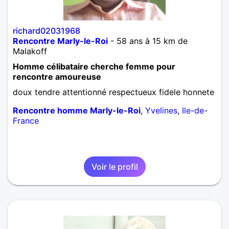
richard02031968
Rencontre Marly-le-Roi
- 58 ans à 15 km de
Malakoff
Homme célibataire cherche femme pour
rencontre amoureuse
doux tendre attentionné respectueux fidele honnete
Rencontre homme Marly-le-Roi
,
Yvelines
,
Ile-de-
France
Voir le profil