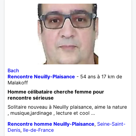
Bach
Rencontre Neuilly-Plaisance
- 54 ans à 17 km de
Malakoff
Homme célibataire cherche femme pour
rencontre sérieuse
Solitaire nouveau à Neuilly plaisance, aime la nature
, musique,jardinage , lecture et cool …
Rencontre homme Neuilly-Plaisance
,
Seine-Saint-
Denis
,
Ile-de-France