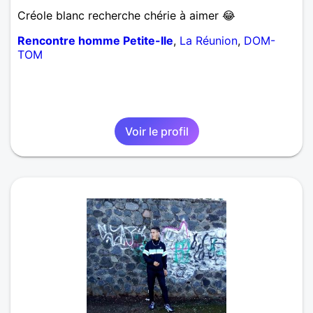
Créole blanc recherche chérie à aimer 😂
Rencontre homme Petite-Ile
,
La Réunion
,
DOM-
TOM
Voir le profil