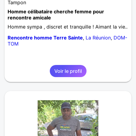
Tampon
Homme célibataire cherche femme pour
rencontre amicale
Homme sympa , discret et tranquille ! Aimant la vie..
Rencontre homme Terre Sainte
,
La Réunion
,
DOM-
TOM
Voir le profil