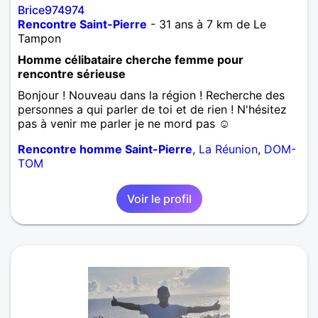
Brice974974
Rencontre Saint-Pierre
- 31 ans à 7 km de Le
Tampon
Homme célibataire cherche femme pour
rencontre sérieuse
Bonjour ! Nouveau dans la région ! Recherche des
personnes a qui parler de toi et de rien ! N'hésitez
pas à venir me parler je ne mord pas ☺️
Rencontre homme Saint-Pierre
,
La Réunion
,
DOM-
TOM
Voir le profil