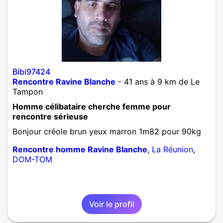
Bibi97424
Rencontre Ravine Blanche
- 41 ans à 9 km de Le
Tampon
Homme célibataire cherche femme pour
rencontre sérieuse
Bonjour créole brun yeux marron 1m82 pour 90kg
Rencontre homme Ravine Blanche
,
La Réunion
,
DOM-TOM
Voir le profil