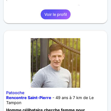
Rencontre homme Saint-Pierre
,
La Réunion
,
DOM-
TOM
Voir le profil
Patooche
Rencontre Saint-Pierre
- 49 ans à 7 km de Le
Tampon
Homme célibataire cherche femme pour