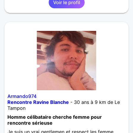
Voir le profil
Armando974
Rencontre Ravine Blanche
- 30 ans à 9 km de Le
Tampon
Homme célibataire cherche femme pour
rencontre sérieuse
Je suis un vrai gentlemen et respect les femme