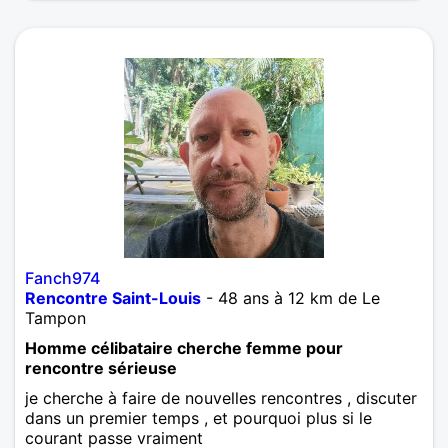
Fanch974
Rencontre Saint-Louis
- 48 ans à 12 km de Le
Tampon
Homme célibataire cherche femme pour
rencontre sérieuse
je cherche à faire de nouvelles rencontres , discuter
dans un premier temps , et pourquoi plus si le
courant passe vraiment