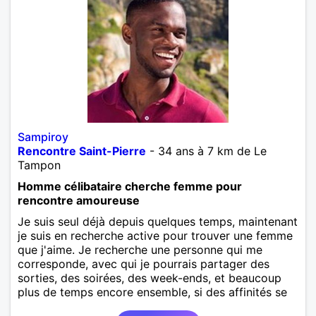
Sampiroy
Rencontre Saint-Pierre
- 34 ans à 7 km de Le
Tampon
Homme célibataire cherche femme pour
rencontre amoureuse
Je suis seul déjà depuis quelques temps, maintenant
je suis en recherche active pour trouver une femme
que j'aime. Je recherche une personne qui me
corresponde, avec qui je pourrais partager des
sorties, des soirées, des week-ends, et beaucoup
plus de temps encore ensemble, si des affinités se
créent.