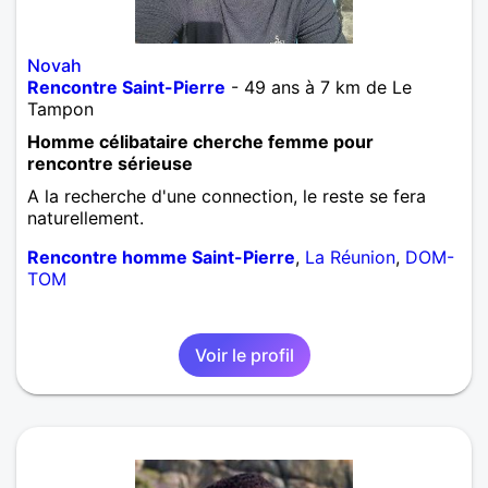
Novah
Rencontre Saint-Pierre
- 49 ans à 7 km de Le
Tampon
Homme célibataire cherche femme pour
rencontre sérieuse
A la recherche d'une connection, le reste se fera
naturellement.
Rencontre homme Saint-Pierre
,
La Réunion
,
DOM-
TOM
Voir le profil