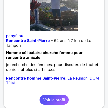
papyfilou
Rencontre Saint-Pierre
- 62 ans à 7 km de Le
Tampon
Homme célibataire cherche femme pour
rencontre amicale
je recherche des femmes. pour discuter. de tout et
de rien. et plus si affinitées
Rencontre homme Saint-Pierre
,
La Réunion
,
DOM-
TOM
Voir le profil