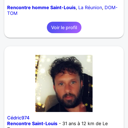
Rencontre homme Saint-Louis
,
La Réunion
,
DOM-
TOM
Voir le profil
Cédric974
Rencontre Saint-Louis
- 31 ans à 12 km de Le