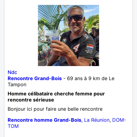
Ndc
Rencontre Grand-Bois
- 69 ans à 9 km de Le
Tampon
Homme célibataire cherche femme pour
rencontre sérieuse
Bonjour ici pour faire une belle rencontre
Rencontre homme Grand-Bois
,
La Réunion
,
DOM-
TOM