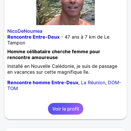
NicoDeNoumea
Rencontre Entre-Deux
- 47 ans à 7 km de Le
Tampon
Homme célibataire cherche femme pour
rencontre amoureuse
Installé en Nouvelle Calédonie, je suis de passage
en vacances sur cette magnifique île.
Rencontre homme Entre-Deux
,
La Réunion
,
DOM-
TOM
Voir le profil