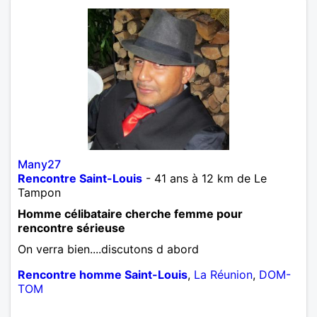
Many27
Rencontre Saint-Louis
- 41 ans à 12 km de Le
Tampon
Homme célibataire cherche femme pour
rencontre sérieuse
On verra bien....discutons d abord
Rencontre homme Saint-Louis
,
La Réunion
,
DOM-
TOM