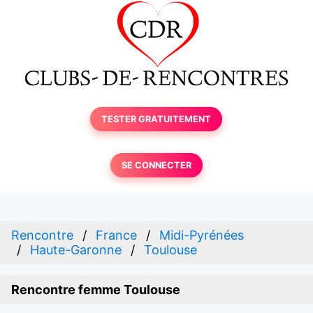
TESTER GRATUITEMENT
SE CONNECTER
Rencontre
France
Midi-Pyrénées
Haute-Garonne
Toulouse
Rencontre femme Toulouse