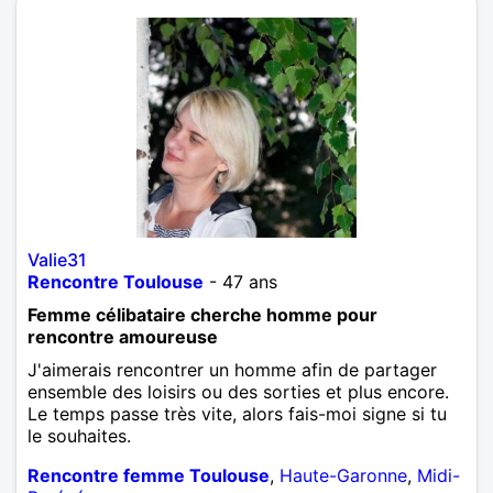
Valie31
Rencontre Toulouse
- 47 ans
Femme célibataire cherche homme pour
rencontre amoureuse
J'aimerais rencontrer un homme afin de partager
ensemble des loisirs ou des sorties et plus encore.
Le temps passe très vite, alors fais-moi signe si tu
le souhaites.
Rencontre femme Toulouse
,
Haute-Garonne
,
Midi-