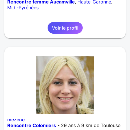
Rencontre femme Aucamville
,
Haute-Garonne
,
Midi-Pyrénées
Voir le profil
mezene
Rencontre Colomiers
- 29 ans à 9 km de Toulouse