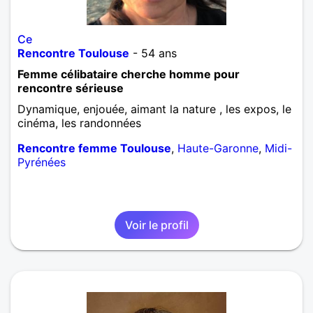
Ce
Rencontre Toulouse
- 54 ans
Femme célibataire cherche homme pour
rencontre sérieuse
Dynamique, enjouée, aimant la nature , les expos, le
cinéma, les randonnées
Rencontre femme Toulouse
,
Haute-Garonne
,
Midi-
Pyrénées
Voir le profil