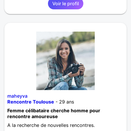
Voir le profil
maheyva
Rencontre Toulouse
- 29 ans
Femme célibataire cherche homme pour
rencontre amoureuse
A la recherche de nouvelles rencontres.