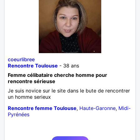
coeurlibree
Rencontre Toulouse
- 38 ans
Femme célibataire cherche homme pour
rencontre sérieuse
Je suis novice sur le site dans le bute de rencontrer
un homme serieux
Rencontre femme Toulouse
,
Haute-Garonne
,
Midi-
Pyrénées