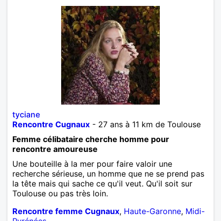
tyciane
Rencontre Cugnaux
- 27 ans à 11 km de Toulouse
Femme célibataire cherche homme pour
rencontre amoureuse
Une bouteille à la mer pour faire valoir une
recherche sérieuse, un homme que ne se prend pas
la tête mais qui sache ce qu'il veut. Qu'il soit sur
Toulouse ou pas très loin.
Rencontre femme Cugnaux
,
Haute-Garonne
,
Midi-