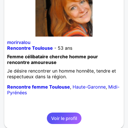
morirvalou
Rencontre Toulouse
- 53 ans
Femme célibataire cherche homme pour
rencontre amoureuse
Je désire rencontrer un homme honnête, tendre et
respectueux dans la région.
Rencontre femme Toulouse
,
Haute-Garonne
,
Midi-
Pyrénées
Voir le profil