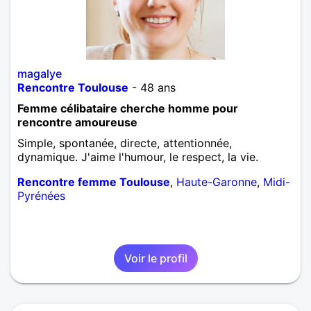
magalye
Rencontre Toulouse
- 48 ans
Femme célibataire cherche homme pour
rencontre amoureuse
Simple, spontanée, directe, attentionnée,
dynamique. J'aime l'humour, le respect, la vie.
Rencontre femme Toulouse
,
Haute-Garonne
,
Midi-
Pyrénées
Voir le profil