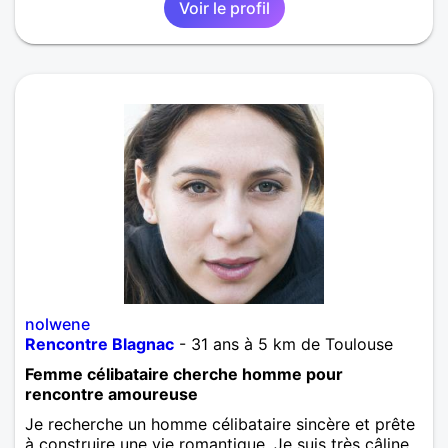
Voir le profil
nolwene
Rencontre Blagnac
- 31 ans à 5 km de Toulouse
Femme célibataire cherche homme pour
rencontre amoureuse
Je recherche un homme célibataire sincère et prête
à construire une vie romantique. Je suis très câline