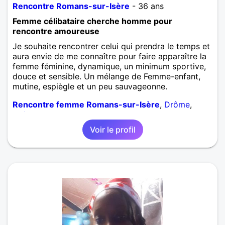
Rencontre Romans-sur-Isère
- 36 ans
Femme célibataire cherche homme pour
rencontre amoureuse
Je souhaite rencontrer celui qui prendra le temps et
aura envie de me connaître pour faire apparaître la
femme féminine, dynamique, un minimum sportive,
douce et sensible. Un mélange de Femme-enfant,
mutine, espiègle et un peu sauvageonne.
Rencontre femme Romans-sur-Isère
,
Drôme
,
Rhône-Alpes
Voir le profil