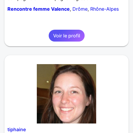
Rencontre femme Valence
,
Drôme
,
Rhône-Alpes
Voir le profil
tiphaine