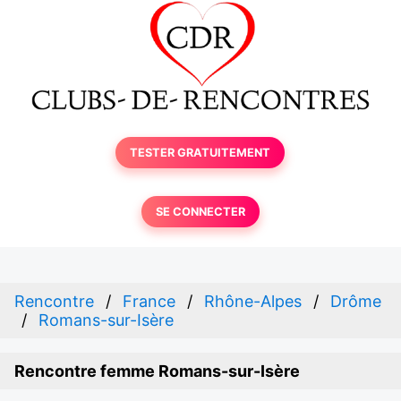
TESTER GRATUITEMENT
SE CONNECTER
Rencontre
France
Rhône-Alpes
Drôme
Romans-sur-Isère
Rencontre femme Romans-sur-Isère