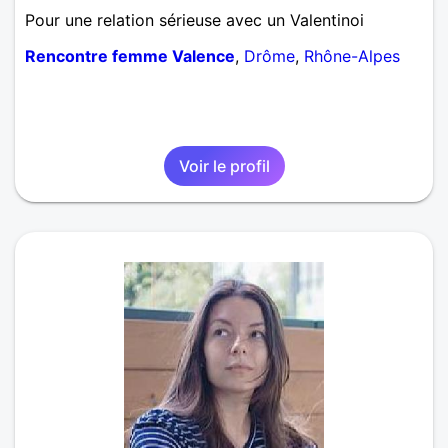
Pour une relation sérieuse avec un Valentinoi
Rencontre femme Valence
,
Drôme
,
Rhône-Alpes
Voir le profil