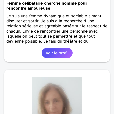
Femme célibataire cherche homme pour
rencontre amoureuse
Je suis une femme dynamique et sociable aimant
discuter et sortir. Je suis à la recherche d'une
relation sérieuse et agréable basée sur le respect de
chacun. Envie de rencontrer une personne avec
laquelle on peut tout se permettre et que tout
devienne possible. Je fais du théâtre et du
bénévolat sur mon temps libre. J'aime lire, voyager
et je suis également proche de ma famille. Au plaisir
Voir le profil
de se découvrir !
Rencontre femme Valence
,
Drôme
,
Rhône-Alpes