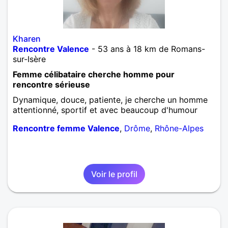
Kharen
Rencontre Valence
- 53 ans à 18 km de Romans-
sur-Isère
Femme célibataire cherche homme pour
rencontre sérieuse
Dynamique, douce, patiente, je cherche un homme
attentionné, sportif et avec beaucoup d'humour
Rencontre femme Valence
,
Drôme
,
Rhône-Alpes
Voir le profil