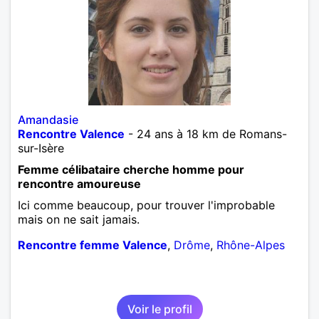
Amandasie
Rencontre Valence
- 24 ans à 18 km de Romans-
sur-Isère
Femme célibataire cherche homme pour
rencontre amoureuse
Ici comme beaucoup, pour trouver l'improbable
mais on ne sait jamais.
Rencontre femme Valence
,
Drôme
,
Rhône-Alpes
Voir le profil