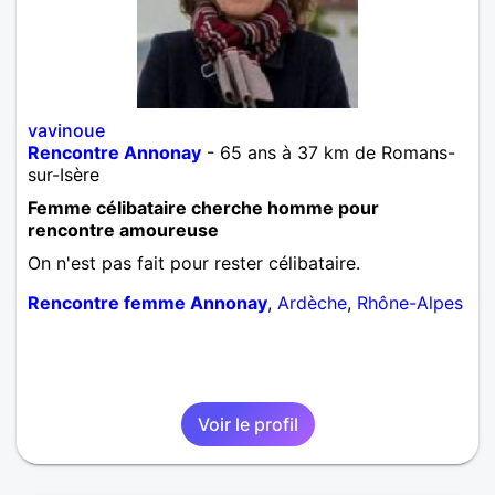
vavinoue
Rencontre Annonay
- 65 ans à 37 km de Romans-
sur-Isère
Femme célibataire cherche homme pour
rencontre amoureuse
On n'est pas fait pour rester célibataire.
Rencontre femme Annonay
,
Ardèche
,
Rhône-Alpes
Voir le profil