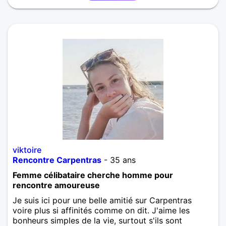
viktoire
Rencontre Carpentras
- 35 ans
Femme célibataire cherche homme pour
rencontre amoureuse
Je suis ici pour une belle amitié sur Carpentras
voire plus si affinités comme on dit. J'aime les
bonheurs simples de la vie, surtout s'ils sont