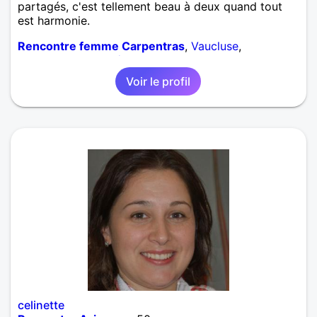
partagés, c'est tellement beau à deux quand tout
est harmonie.
Rencontre femme Carpentras
,
Vaucluse
,
Provence-Alpes-Côte d'Azur
Voir le profil
celinette