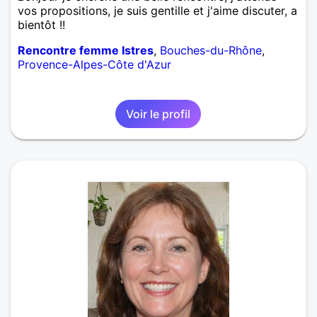
vos propositions, je suis gentille et j'aime discuter, a
bientôt !!
Rencontre femme Istres
,
Bouches-du-Rhône
,
Provence-Alpes-Côte d'Azur
Voir le profil