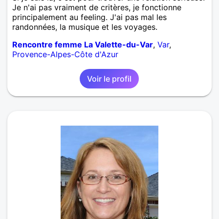
Je n'ai pas vraiment de critères, je fonctionne
principalement au feeling. J'ai pas mal les
randonnées, la musique et les voyages.
Rencontre femme La Valette-du-Var
,
Var
,
Provence-Alpes-Côte d'Azur
Voir le profil