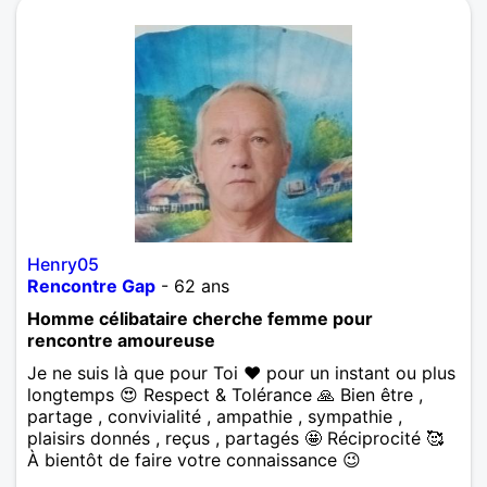
Henry05
Rencontre Gap
- 62 ans
Homme célibataire cherche femme pour
rencontre amoureuse
Je ne suis là que pour Toi ❤️ pour un instant ou plus
longtemps 😍 Respect & Tolérance 🙏 Bien être ,
partage , convivialité , ampathie , sympathie ,
plaisirs donnés , reçus , partagés 🤩 Réciprocité 🥰
À bientôt de faire votre connaissance 😉