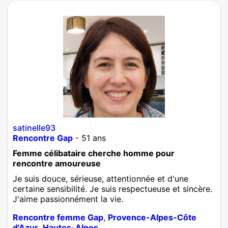
satinelle93
Rencontre Gap
- 51 ans
Femme célibataire cherche homme pour
rencontre amoureuse
Je suis douce, sérieuse, attentionnée et d'une
certaine sensibilité. Je suis respectueuse et sincère.
J'aime passionnément la vie.
Rencontre femme Gap
,
Provence-Alpes-Côte
d'Azur
,
Hautes-Alpes