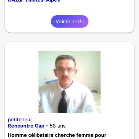
Voir le profil
petitcoeur
Rencontre Gap
- 58 ans
Homme célibataire cherche femme pour