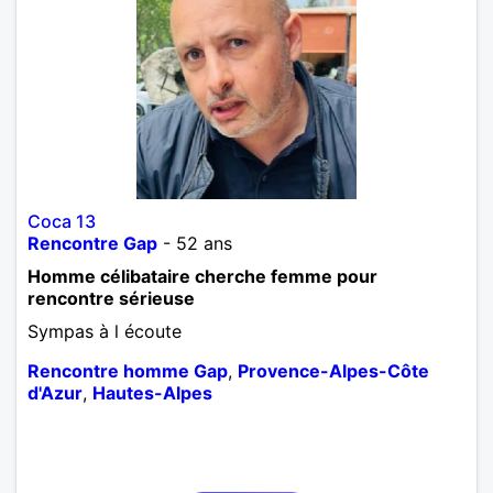
Coca 13
Rencontre Gap
- 52 ans
Homme célibataire cherche femme pour
rencontre sérieuse
Sympas à l écoute
Rencontre homme Gap
,
Provence-Alpes-Côte
d'Azur
,
Hautes-Alpes