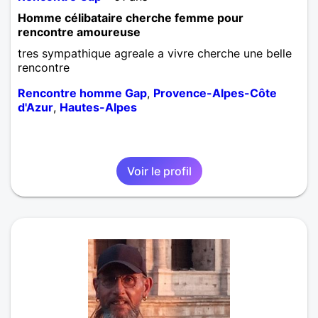
d'Azur
,
Hautes-Alpes
Homme célibataire cherche femme pour
rencontre amoureuse
tres sympathique agreale a vivre cherche une belle
rencontre
Rencontre homme Gap
,
Provence-Alpes-Côte
d'Azur
,
Hautes-Alpes
Voir le profil