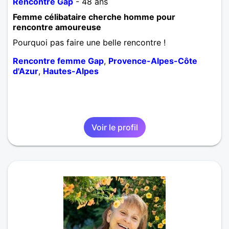
Rencontre Gap
- 48 ans
Femme célibataire cherche homme pour
rencontre amoureuse
Pourquoi pas faire une belle rencontre !
Rencontre femme Gap
,
Provence-Alpes-Côte
d'Azur
,
Hautes-Alpes
Voir le profil