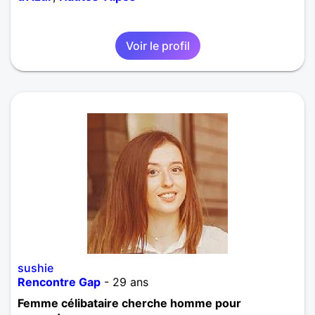
Voir le profil
sushie
Rencontre Gap
- 29 ans
Femme célibataire cherche homme pour