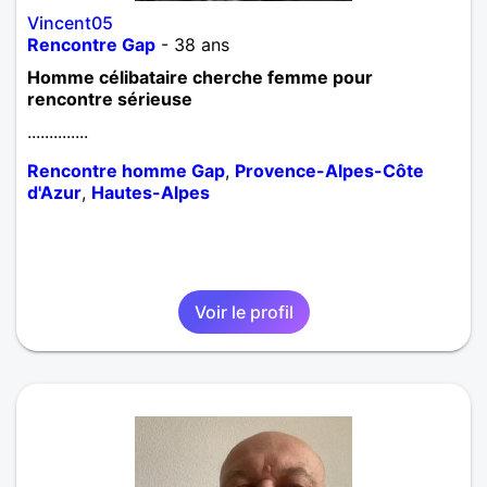
Vincent05
Rencontre Gap
- 38 ans
Homme célibataire cherche femme pour
rencontre sérieuse
..............
Rencontre homme Gap
,
Provence-Alpes-Côte
d'Azur
,
Hautes-Alpes
Voir le profil