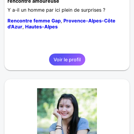
rencontre amoureuse
Y a-il un homme par ici plein de surprises ?
Rencontre femme Gap
,
Provence-Alpes-Côte
d'Azur
,
Hautes-Alpes
Voir le profil