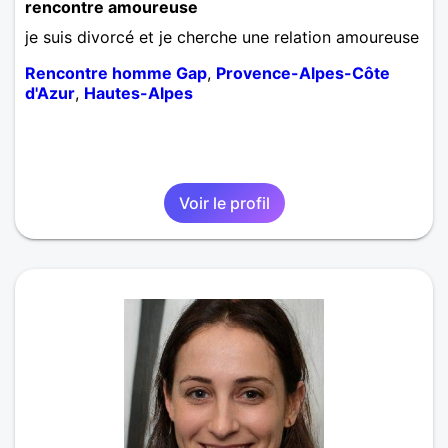
rencontre amoureuse
je suis divorcé et je cherche une relation amoureuse
Rencontre homme Gap
,
Provence-Alpes-Côte
d'Azur
,
Hautes-Alpes
Voir le profil