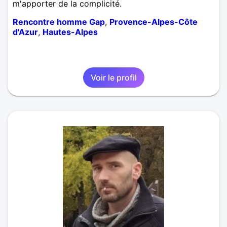
m'apporter de la complicité.
Rencontre homme Gap
,
Provence-Alpes-Côte
d'Azur
,
Hautes-Alpes
Voir le profil