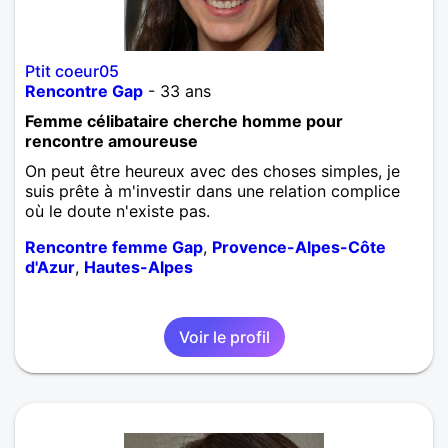
Ptit coeur05
Rencontre Gap
- 33 ans
Femme célibataire cherche homme pour
rencontre amoureuse
On peut être heureux avec des choses simples, je
suis prête à m'investir dans une relation complice
où le doute n'existe pas.
Rencontre femme Gap
,
Provence-Alpes-Côte
d'Azur
,
Hautes-Alpes
Voir le profil