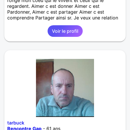
ronge mon coeu qui le viivent et ceux qui le
regardent. Aimer c est donner Aimer c est
Pardonner, Aimer c est partager Aimer c est
comprendre Partager ainsi sr. Je veux une relation
basé surtout sur l Amour vrai sur la fidelité et la
complicité.La beauté physique est bien mais celle
Voir le profil
du coeur est encore plus agreable. L Amour est un
mystère inexplicable pour ceuxoit le bonheur ainsi
que le malheur. L'Amour vrai ce n est pas montre
moi ce que tu as, ou donne moi ce que tu as pour
combler ce qui me manques. Mais j aime plutot ta
manière dont tu essaies de guerir ta cicatrices me
plait. Aimer vraiment c est aller vers quelqu'un non
pas seulement pour son image, sa beauté , sa
ressemblance avec tel ou tel ou ni pour ce qu il
symbolise un père ou une mère , le pouvoir, l argent
.Mais pour son secret , son etre sa personne .L
amour c est la rencontre de deux blessures de deux
failles .Le partage avec quelqu un de ce qui nous
maque radicalement et que l on ne pourras jamais
dire
tarbuck
Rencontre homme Gap
,
Provence-Alpes-Côte
Rencontre Gap
- 61 ans