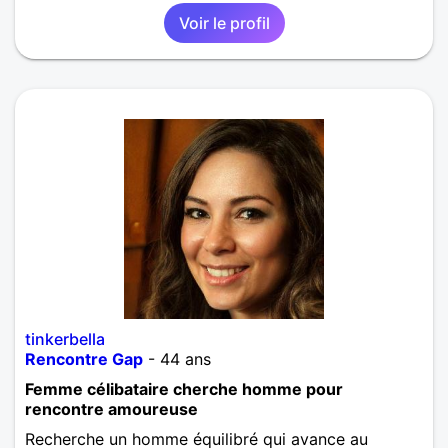
Voir le profil
tinkerbella
Rencontre Gap
- 44 ans
Femme célibataire cherche homme pour
rencontre amoureuse
Recherche un homme équilibré qui avance au