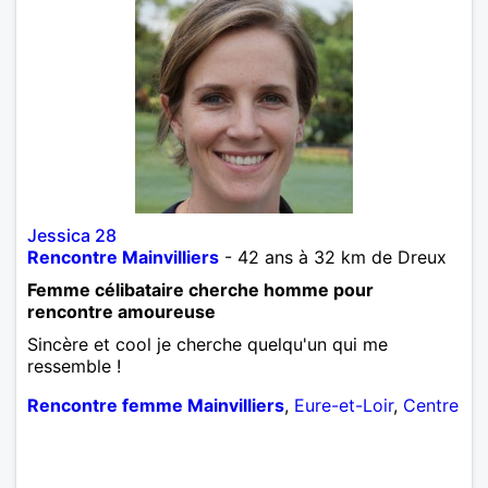
Jessica 28
Rencontre Mainvilliers
- 42 ans à 32 km de Dreux
Femme célibataire cherche homme pour
rencontre amoureuse
Sincère et cool je cherche quelqu'un qui me
ressemble !
Rencontre femme Mainvilliers
,
Eure-et-Loir
,
Centre