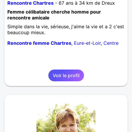
Rencontre Chartres
- 67 ans à 34 km de Dreux
Femme célibataire cherche homme pour
rencontre amicale
Simple dans la vie, sérieuse, j'aime la vie et a 2 c'est
beaucoup mieux.
Rencontre femme Chartres
,
Eure-et-Loir
,
Centre
Voir le profil