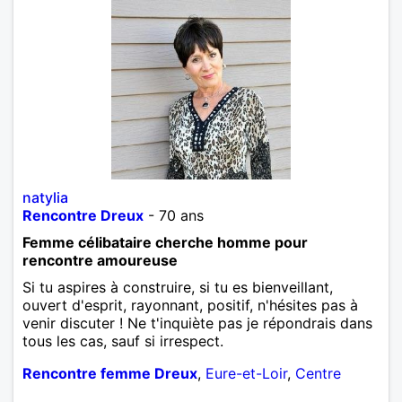
natylia
Rencontre Dreux
- 70 ans
Femme célibataire cherche homme pour
rencontre amoureuse
Si tu aspires à construire, si tu es bienveillant,
ouvert d'esprit, rayonnant, positif, n'hésites pas à
venir discuter ! Ne t'inquiète pas je répondrais dans
tous les cas, sauf si irrespect.
Rencontre femme Dreux
,
Eure-et-Loir
,
Centre