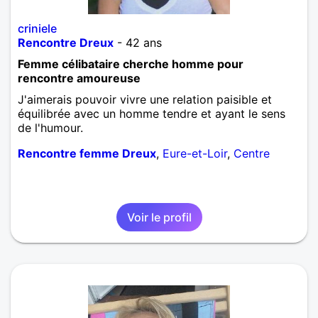
criniele
Rencontre Dreux
- 42 ans
Femme célibataire cherche homme pour
rencontre amoureuse
J'aimerais pouvoir vivre une relation paisible et
équilibrée avec un homme tendre et ayant le sens
de l'humour.
Rencontre femme Dreux
,
Eure-et-Loir
,
Centre
Voir le profil