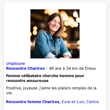
chiploune
Rencontre Chartres
- 48 ans à 34 km de Dreux
Femme célibataire cherche homme pour
rencontre amoureuse
Positive, joyeuse, j'aime les plaisirs simples de la
vie.
Rencontre femme Chartres
,
Eure-et-Loir
,
Centre