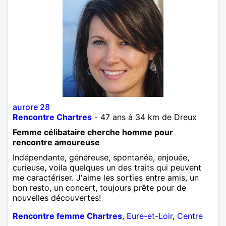
aurore 28
Rencontre Chartres
- 47 ans à 34 km de Dreux
Femme célibataire cherche homme pour
rencontre amoureuse
Indépendante, généreuse, spontanée, enjouée,
curieuse, voila quelques un des traits qui peuvent
me caractériser. J'aime les sorties entre amis, un
bon resto, un concert, toujours prête pour de
nouvelles découvertes!
Rencontre femme Chartres
,
Eure-et-Loir
,
Centre