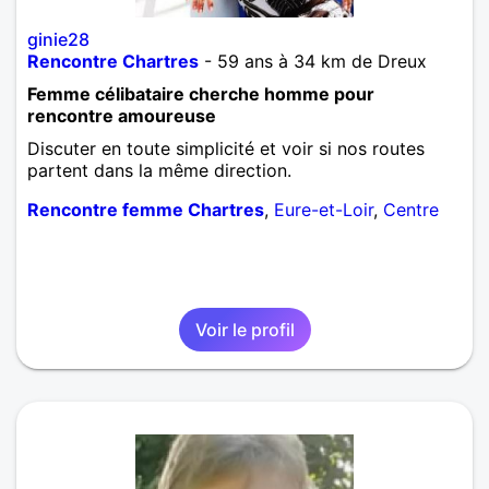
ginie28
Rencontre Chartres
- 59 ans à 34 km de Dreux
Femme célibataire cherche homme pour
rencontre amoureuse
Discuter en toute simplicité et voir si nos routes
partent dans la même direction.
Rencontre femme Chartres
,
Eure-et-Loir
,
Centre
Voir le profil