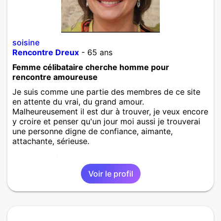
soisine
Rencontre Dreux
- 65 ans
Femme célibataire cherche homme pour
rencontre amoureuse
Je suis comme une partie des membres de ce site
en attente du vrai, du grand amour.
Malheureusement il est dur à trouver, je veux encore
y croire et penser qu'un jour moi aussi je trouverai
une personne digne de confiance, aimante,
attachante, sérieuse.
Rencontre femme Dreux
,
Eure-et-Loir
,
Centre
Voir le profil